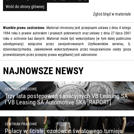
Wróć do strony głównej
Zgłoś błąd w materiale
Wszelkie prawa zastrzeżone.
Materiał chroniony jest przepisami ustawy z dnia 4 lutego
1994 roku o prawie autorskim i prawach pokrewnych oraz ustawy z dnia 27 lipca 2001
roku o ochronie baz danych. Materiał może być wykorzystany (w tym dalej publicznie
udostępniany) wyłącznie przez zarejestrowanych Użytkowników serwisu, tj.
dziennikarzy/media. Jakiekolwiek wykorzystywanie przez nieuprawnione osoby (poza
przewidzianymi przez przepisy prawa wyjątkami) jest zabronione.
NAJNOWSZE NEWSY
CENTRUM PRASOWE
Trzy lata postępowań sanacyjnych VB Leasing SA
i VB Leasing SA Automotive SKA [RAPORT]
CENTRUM PRASOWE
Polacy w ścisłej czołówce światowego turnieju