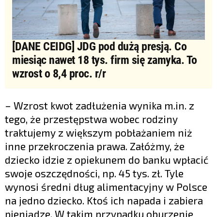
[DANE CEIDG] JDG pod dużą presją. Co
miesiąc nawet 18 tys. firm się zamyka. To
wzrost o 8,4 proc. r/r
– Wzrost kwot zadłużenia wynika m.in. z
tego, że przestępstwa wobec rodziny
traktujemy z większym pobłażaniem niż
inne przekroczenia prawa. Załóżmy, że
dziecko idzie z opiekunem do banku wpłacić
swoje oszczędności, np. 45 tys. zł. Tyle
wynosi średni dług alimentacyjny w Polsce
na jedno dziecko. Ktoś ich napada i zabiera
pieniądze. W takim przypadku oburzenie