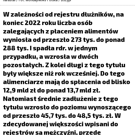
LIFESTYLE
W zależności od rejestru dłużników, na
OPINIE I KOMENTARZE
koniec 2022 roku liczba osób
zalegających z płaceniem alimentów
wyniosła od przeszło 273 tys. do ponad
288 tys. I spadła rdr. w jednym
przypadku, a wzrosła w dwóch
pozostałych. Z kolei długi z tego tytułu
były większe niż rok wcześniej. Do tego
alimenciarze mają do spłacenia od blisko
12,9 mld zł do ponad 13,7 mld zł.
Natomiast średnie zadłużenie z tego
tytułu wzrosło do poziomu wynoszącego
od przeszło 45,7 tys. do 48,5 tys. zł. W
zdecydowanej większości wpisani do
rejestrów są mężczyźni, przede