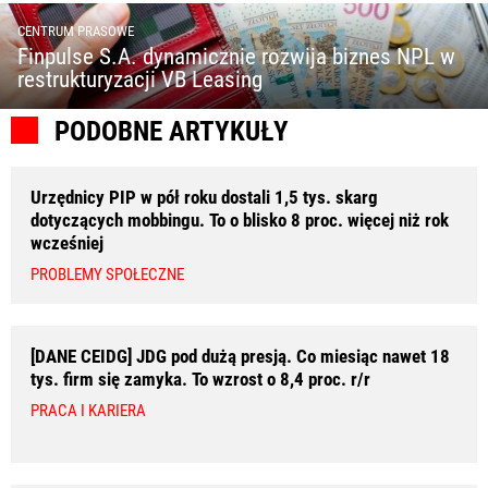
CENTRUM PRASOWE
Finpulse S.A. dynamicznie rozwija biznes NPL w
restrukturyzacji VB Leasing
PODOBNE ARTYKUŁY
Urzędnicy PIP w pół roku dostali 1,5 tys. skarg
dotyczących mobbingu. To o blisko 8 proc. więcej niż rok
wcześniej
PROBLEMY SPOŁECZNE
[DANE CEIDG] JDG pod dużą presją. Co miesiąc nawet 18
tys. firm się zamyka. To wzrost o 8,4 proc. r/r
PRACA I KARIERA