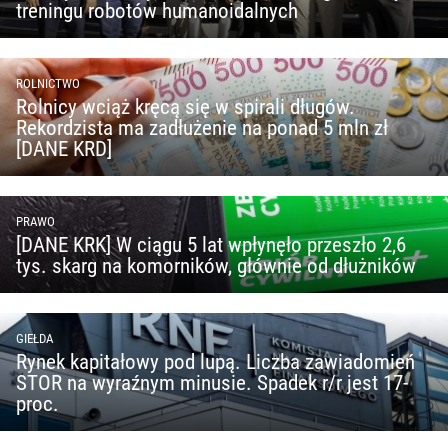
treningu robotów humanoidalnych
ROLNICTWO
Rolnicy wciąż kręcą się w spirali długów.
Rekordzista ma zadłużenie na ponad 5 mln zł
[DANE KRD]
PRAWO
[DANE KRK] W ciągu 5 lat wpłynęło przeszło 2,6
tys. skarg na komorników, głównie od dłużników
GIEŁDA
Rynek kapitałowy pod lupą. Liczba zawiadomień
STOR na wyraźnym minusie. Spadek r/r jest 17-
proc.