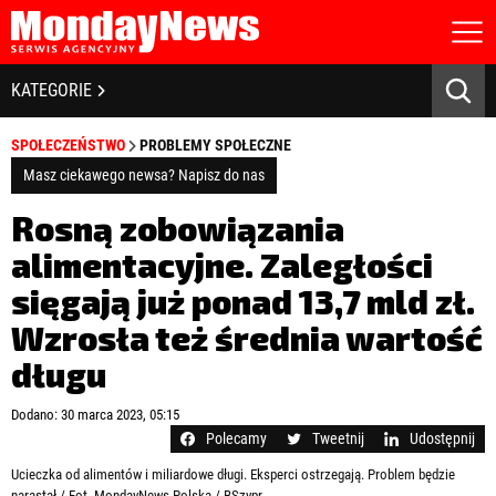
STRONA GŁÓWNA
BIZNES I GOSPODARKA
KATEGORIE
O NAS
POLITYKA PRYWATNOŚCI
BANKOWOŚĆ I FINANSE
SPOŁECZEŃSTWO
PROBLEMY SPOŁECZNE
REGULAMIN
LICENCJA
Masz ciekawego newsa? Napisz do nas
NOWE TECHNOLOGIE
REJESTRACJA
Rosną zobowiązania
KONTAKT
SPOŁECZEŃSTWO
alimentacyjne. Zaległości
sięgają już ponad 13,7 mld zł.
EDUKACJA
Wzrosła też średnia wartość
MEDIA
długu
Zapamiętaj mnie
ZDROWIE I URODA
Zapomniałeś hasła?
Kliknij tutaj
Dodano: 30 marca 2023, 05:15
zaloguj się
Polecamy
Tweetnij
Udostępnij
KULTURA
Ucieczka od alimentów i miliardowe długi. Eksperci ostrzegają. Problem będzie
narastał / Fot. MondayNews Polska / BSzypr