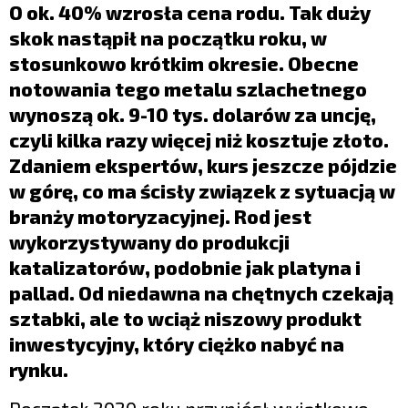
LIFESTYLE
O ok. 40% wzrosła cena rodu. Tak duży
skok nastąpił na początku roku, w
OPINIE I KOMENTARZE
stosunkowo krótkim okresie. Obecne
notowania tego metalu szlachetnego
wynoszą ok. 9-10 tys. dolarów za uncję,
czyli kilka razy więcej niż kosztuje złoto.
Zdaniem ekspertów, kurs jeszcze pójdzie
w górę, co ma ścisły związek z sytuacją w
branży motoryzacyjnej. Rod jest
wykorzystywany do produkcji
katalizatorów, podobnie jak platyna i
pallad. Od niedawna na chętnych czekają
sztabki, ale to wciąż niszowy produkt
inwestycyjny, który ciężko nabyć na
rynku.