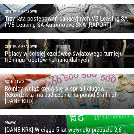
CENTRUM PRASOWE
Trzy lata postępowań sanacyjnych VB Leasing SA
i VB Leasing SA Automotive SKA [RAPORT]
CENTRUM PRASOWE
Polacy w ścisłej czołówce światowego turnieju
treningu robotów humanoidalnych
ROLNICTWO
Rolnicy wciąż kręcą się w spirali długów.
Rekordzista ma zadłużenie na ponad 5 mln zł
[DANE KRD]
PRAWO
[DANE KRK] W ciągu 5 lat wpłynęło przeszło 2,6