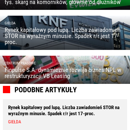
tys. skarg na komorników, głównie od dłużników
GIEŁDA
Rynek kapitałowy pod lupą. Liczba zawiadomień
STOR na wyraźnym minusie. Spadek r/r jest 17-
proc.
CENTRUM PRASOWE
Finpulse S.A. dynamicznie rozwija biznes NPL w
restrukturyzacji VB Leasing
PODOBNE ARTYKUŁY
Rynek kapitałowy pod lupą. Liczba zawiadomień STOR na
wyraźnym minusie. Spadek r/r jest 17-proc.
GIEŁDA