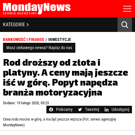
STRONA GŁÓWNA
BIZNES I GOSPODARKA
KATEGORIE
O NAS
POLITYKA PRYWATNOŚCI
BANKOWOŚĆ I FINANSE
BANKOWOŚĆ I FINANSE
INWESTYCJE
REGULAMIN
LICENCJA
Masz ciekawego newsa? Napisz do nas
NOWE TECHNOLOGIE
REJESTRACJA
Rod droższy od złota i
KONTAKT
SPOŁECZEŃSTWO
platyny. A ceny mają jeszcze
iść w górę. Popyt napędza
EDUKACJA
branża motoryzacyjna
MEDIA
Zapamiętaj mnie
Dodano: 19 lutego 2020, 05:23
ZDROWIE I URODA
Zapomniałeś hasła?
Kliknij tutaj
Polecamy
Tweetnij
Udostępnij
zaloguj się
Cena rodu mocno w górę, a ma być jeszcze wyższa (Fot. serwis agencyjny
KULTURA
MondayNews)