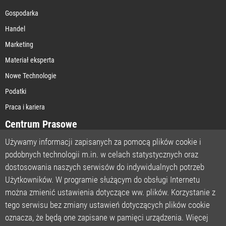
Gospodarka
Handel
Marketing
Materiał eksperta
Nowe Technologie
Podatki
Praca i kariera
Centrum Prasowe
Używamy informacji zapisanych za pomocą plików cookie i
podobnych technologii m.in. w celach statystycznych oraz
STRONA GŁÓWNA
dostosowania naszych serwisów do indywidualnych potrzeb
O NAS
Użytkowników. W programie służącym do obsługi Internetu
można zmienić ustawienia dotyczące ww. plików. Korzystanie z
POLITYKA PRYWATNOŚCI
tego serwisu bez zmiany ustawień dotyczących plików cookie
REGULAMIN
oznacza, że będą one zapisane w pamięci urządzenia. Więcej
LICENCJA