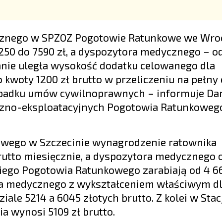
cznego w SPZOZ Pogotowie Ratunkowe we Wro
250 do 7590 zł, a dyspozytora medycznego – o
anie uległa wysokość dodatku celowanego dla
woty 1200 zł brutto w przeliczeniu na pełny et
zypadku umów cywilnoprawnych – informuje Da
tyczno-eksploatacyjnych Pogotowia Ratunkoweg
owego w Szczecinie wynagrodzenie ratownika
utto miesięcznie, a dyspozytora medycznego o
iego Pogotowia Ratunkowego zarabiają od 4 6
ora medycznego z wykształceniem właściwym d
ale 5214 a 6045 złotych brutto. Z kolei w Stac
 wynosi 5109 zł brutto.