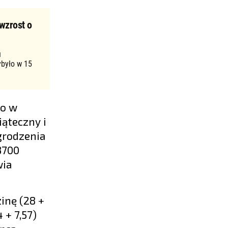
wzrost o
u
ybyło w 15
go w
iąteczny i
grodzenia
3700
wia
inę (28 +
 + 7,57)