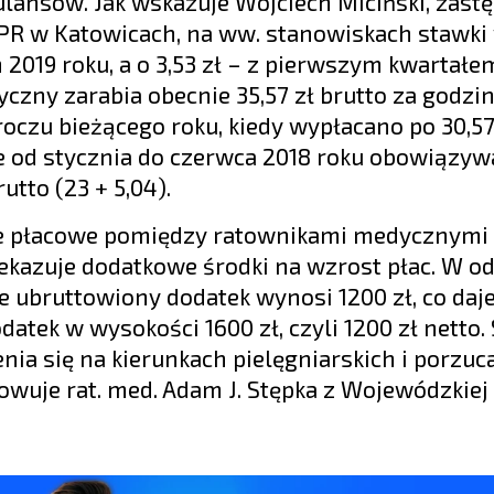
ansów. Jak wskazuje Wojciech Miciński, zast
R w Katowicach, na ww. stanowiskach stawki
2019 roku, a o 3,53 zł – z pierwszym kwartałe
zny zarabia obecnie 35,57 zł brutto za godzin
łroczu bieżącego roku, kiedy wypłacano po 30,57
ie od stycznia do czerwca 2018 roku obowiązyw
tto (23 + 5,04).
e płacowe pomiędzy ratownikami medycznymi
ekazuje dodatkowe środki na wzrost płac. W od
ubruttowiony dodatek wynosi 1200 zł, co daje 
atek w wysokości 1600 zł, czyli 1200 zł netto. 
ia się na kierunkach pielęgniarskich i porzuc
je rat. med. Adam J. Stępka z Wojewódzkiej 