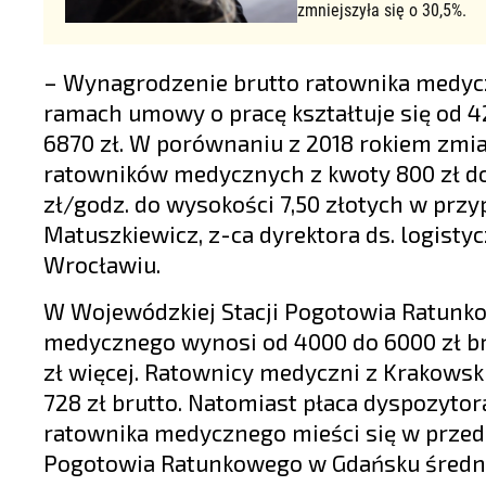
zmniejszyła się o 30,5%.
– Wynagrodzenie brutto ratownika medy
ramach umowy o pracę kształtuje się od 4
6870 zł. W porównaniu z 2018 rokiem zmi
ratowników medycznych z kwoty 800 zł do k
zł/godz. do wysokości 7,50 złotych w pr
Matuszkiewicz, z-ca dyrektora ds. logis
Wrocławiu.
W Wojewódzkiej Stacji Pogotowia Ratunk
medycznego wynosi od 4000 do 6000 zł br
zł więcej. Ratownicy medyczni z Krakowsk
728 zł brutto. Natomiast płaca dyspozyt
ratownika medycznego mieści się w przedzi
Pogotowia Ratunkowego w Gdańsku średnia