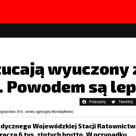
ucają wyuczony 
. Powodem są lep
hasła?
Kliknij tutaj
Polecamy
Tweetnij
ęgniarstwo (Fot. serwis agencyjny MondayNews)
edycznego Wojewódzkiej Stacji Ratownictw
acza 6 tys. złotych brutto. W przypadku