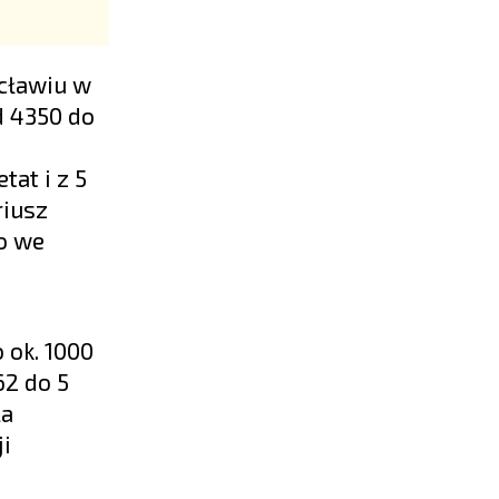
cławiu w
d 4350 do
at i z 5
riusz
o we
 ok. 1000
62 do 5
la
ji