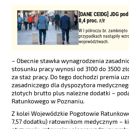
[DANE CEIDG] JDG pod d
8,4 proc. r/r
W I półroczu br. zamknięto
przypadkach nastąpiły wzr
województwach.
– Obecnie stawka wynagrodzenia zasadni
stosunku pracy wynosi od 3100 do 3500 złot
za staż pracy. Do tego dochodzi premia u
zasadniczego dla dyspozytora medyczneg
złotych brutto plus należne dodatki – pod
Ratunkowego w Poznaniu.
Z kolei Wojewódzkie Pogotowie Ratunkowe 
7,57 dodatku) ratownikom medycznym – kie