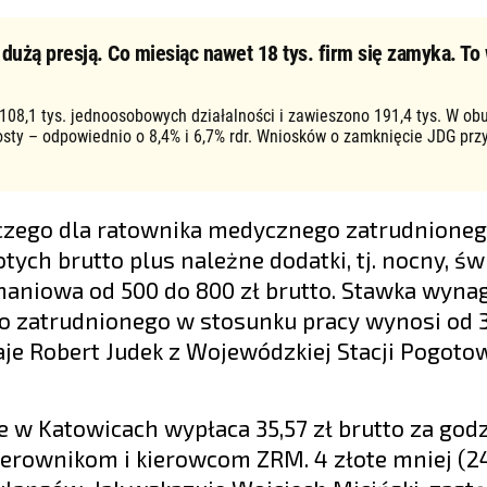
użą presją. Co miesiąc nawet 18 tys. firm się zamyka. To 
 108,1 tys. jednoosobowych działalności i zawieszono 191,4 tys. W ob
osty – odpowiednio o 8,4% i 6,7% rdr. Wniosków o zamknięcie JDG prz
czego dla ratownika medycznego zatrudnione
ych brutto plus należne dodatki, tj. nocny, św
znaniowa od 500 do 800 zł brutto. Stawka wyna
o zatrudnionego w stosunku pracy wynosi od 
aje Robert Judek z Wojewódzkiej Stacji Pogoto
w Katowicach wypłaca 35,57 zł brutto za godz
rownikom i kierowcom ZRM. 4 złote mniej (24