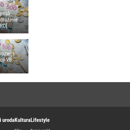
pirali
adłużenie
KRD]
rozwija
cji VB
i uroda
Kultura
Lifestyle