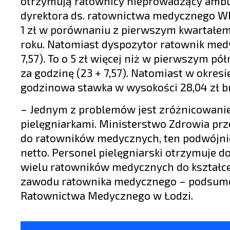
otrzymują ratownicy nieprowadzący ambul
dyrektora ds. ratownictwa medycznego WP
1 zł w porównaniu z pierwszym kwartałem 
roku. Natomiast dyspozytor ratownik medyc
7,57). To o 5 zł więcej niż w pierwszym pó
za godzinę (23 + 7,57). Natomiast w okres
godzinowa stawka w wysokości 28,04 zł bru
– Jednym z problemów jest zróżnicowani
pielęgniarkami. Ministerstwo Zdrowia prz
do ratowników medycznych, ten podwójnie 
netto. Personel pielęgniarski otrzymuje dod
wielu ratowników medycznych do kształcen
zawodu ratownika medycznego – podsumowu
Ratownictwa Medycznego w Łodzi.