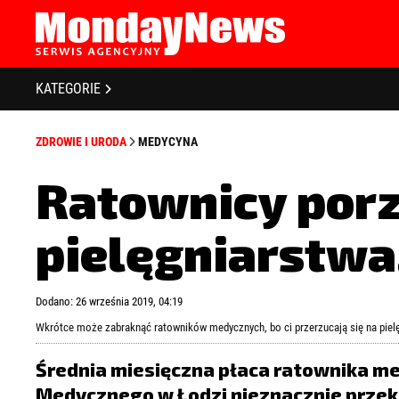
STRONA GŁÓWNA
BIZNES I GOSPODARKA
O NAS
KATEGORIE
POLITYKA PRYWATNOŚCI
BANKOWOŚĆ I FINANSE
REGULAMIN
ZDROWIE I URODA
MEDYCYNA
LICENCJA
NOWE TECHNOLOGIE
REJESTRACJA
Ratownicy porz
SPOŁECZEŃSTWO
KONTAKT
pielęgniarstwa
EDUKACJA
MEDIA
Zapamiętaj mnie
Zapomniałeś 
Dodano: 26 września 2019, 04:19
ZDROWIE I URODA
Wkrótce może zabraknąć ratowników medycznych, bo ci przerzucają się na piel
KULTURA
Średnia miesięczna płaca ratownika m
Medycznego w Łodzi nieznacznie przekr