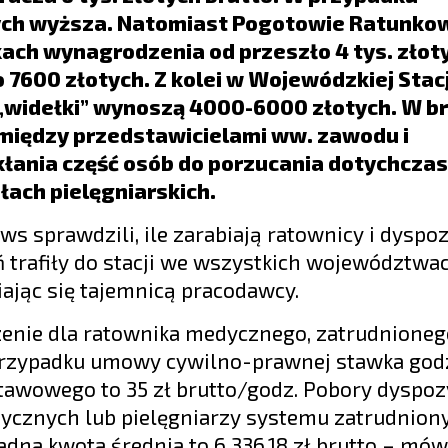
tych wyższa. Natomiast Pogotowie Ratunko
ch wynagrodzenia od przeszło 4 tys. złoty
 7600 złotych. Z kolei w Wojewódzkiej Stacj
widełki” wynoszą 4000-6000 złotych. W b
między przedstawicielami ww. zawodu i
skłania część osób do porzucania dotychcz
łach pielęgniarskich.
 sprawdzili, ile zarabiają ratownicy i dyspo
trafiły do stacji we wszystkich województwac
niając się tajemnicą pracodawcy.
zenie dla ratownika medycznego, zatrudnione
W przypadku umowy cywilno-prawnej stawka go
stawowego to 35 zł brutto/godz. Pobory dyspo
cznych lub pielęgniarzy systemu zatrudnion
na kwota średnia to 6 336,18 zł brutto – mówi