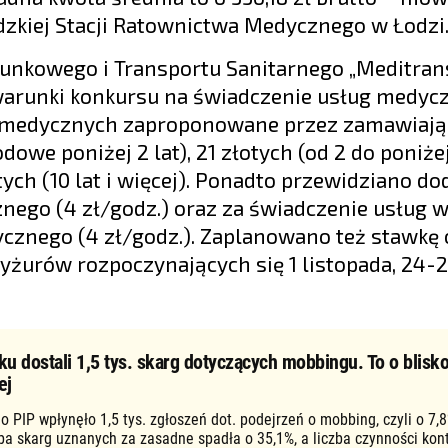
dzkiej Stacji Ratownictwa Medycznego w Łodzi
unkowego i Transportu Sanitarnego „Meditran
arunki konkursu na świadczenie usług medyc
 medycznych zaproponowane przez zamawiaj
we poniżej 2 lat), 21 złotych (od 2 do poniżej 
otych (10 lat i więcej). Ponadto przewidziano do
ego (4 zł/godz.) oraz za świadczenie usług 
nego (4 zł/godz.). Zaplanowano też stawkę
żurów rozpoczynających się 1 listopada, 24-2
ku dostali 1,5 tys. skarg dotyczących mobbingu. To o blisko
ej
o PIP wpłynęło 1,5 tys. zgłoszeń dot. podejrzeń o mobbing, czyli o 7,8
zba skarg uznanych za zasadne spadła o 35,1%, a liczba czynności kon