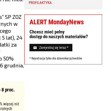
PROFILAKTYKA
.
s” SP ZOZ
ALERT MondayNews
znych w
ącego
Chcesz mieć pełny
dostęp do naszych materiałów?
5 lat), 24
datki za
Zarejestruj się teraz *
w
 o 50%
* Rejestracja tylko dla dziennikarzy/mediów
6 grudnia,
 8 proc.
% więcej niż
trolnych