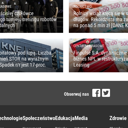
RASOWE
ROLNICTWO
ścisłej czołówce
Rolnicy wciąż kręcą się w s
o turnieju treningu robotów
długów. Rekordzista ma z
dalnych
na ponad 5 mln zł [DANE 
CENTRUM PRASOWE
pitałowy pod lupą. Liczba
Finpulse S.A. dynamicznie 
mień STOR na wyraźnym
biznes NPL w restrukturyza
Spadek r/r jest 17-proc.
Leasing
Obserwuj nas
echnologie
Społeczeństwo
Edukacja
Media
Zdrowie 