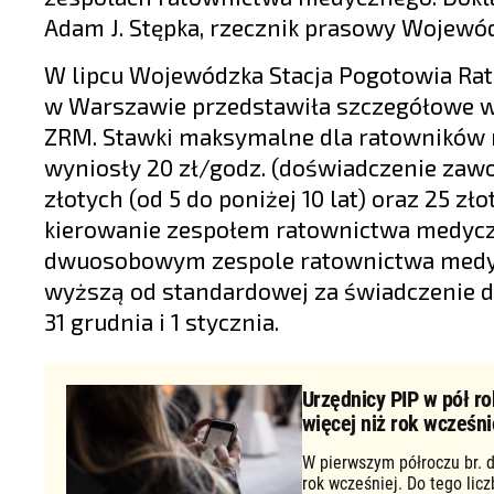
Adam J. Stępka, rzecznik prasowy Wojewó
W lipcu Wojewódzka Stacja Pogotowia Rat
w Warszawie przedstawiła szczegółowe w
ZRM. Stawki maksymalne dla ratowników
wyniosły 20 zł/godz. (doświadczenie zawodo
złotych (od 5 do poniżej 10 lat) oraz 25 zł
kierowanie zespołem ratownictwa medyczn
dwuosobowym zespole ratownictwa medycz
wyższą od standardowej za świadczenie dy
31 grudnia i 1 stycznia.
Urzędnicy PIP w pół ro
więcej niż rok wcześni
W pierwszym półroczu br. d
rok wcześniej. Do tego lic