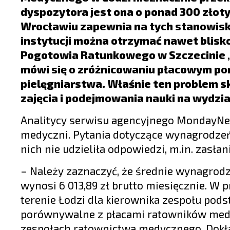
LIFESTYLE
dyspozytora jest ona o ponad 300 zło
OPINIE I KOMENTARZE
Wrocławiu zapewnia na tych stanowiska
instytucji można otrzymać nawet blisko
Pogotowia Ratunkowego w Szczecinie „
mówi się o zróżnicowaniu płacowym po
pielęgniarstwa. Właśnie ten problem 
zajęcia i podejmowania nauki na wydzia
Analitycy serwisu agencyjnego MondayNews
medyczni. Pytania dotyczące wynagrodzeń 
nich nie udzieliła odpowiedzi, m.in. zasła
– Należy zaznaczyć, że średnie wynagrod
wynosi 6 013,89 zł brutto miesięcznie. 
terenie Łodzi dla kierownika zespołu pod
porównywalne z płacami ratowników medy
zespołach ratownictwa medycznego. Dokład