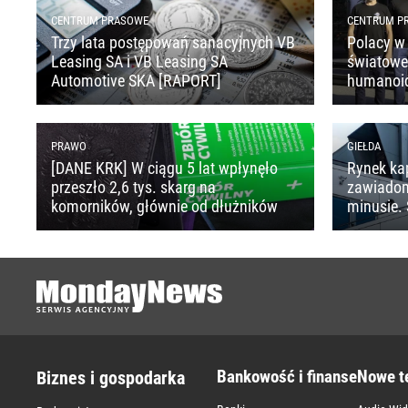
CENTRUM PRASOWE
CENTRUM P
Trzy lata postępowań sanacyjnych VB
Polacy w 
Leasing SA i VB Leasing SA
światoweg
Automotive SKA [RAPORT]
humanoi
PRAWO
GIEŁDA
[DANE KRK] W ciągu 5 lat wpłynęło
Rynek ka
przeszło 2,6 tys. skarg na
zawiado
komorników, głównie od dłużników
minusie. 
Bankowość i finanse
Nowe t
Biznes i gospodarka