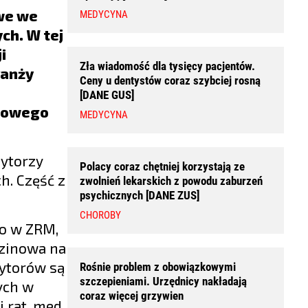
we we
MEDYCYNA
ch. W tej
i
Zła wiadomość dla tysięcy pacjentów.
ranży
Ceny u dentystów coraz szybciej rosną
[DANE GUS]
asowego
MEDYCYNA
zytorzy
Polacy coraz chętniej korzystają ze
h. Część z
zwolnień lekarskich z powodu zaburzeń
psychicznych [DANE ZUS]
CHOROBY
go w ZRM,
dzinowa na
zytorów są
Rośnie problem z obowiązkowymi
szczepieniami. Urzędnicy nakładają
ych w
coraz więcej grzywien
 rat. med.