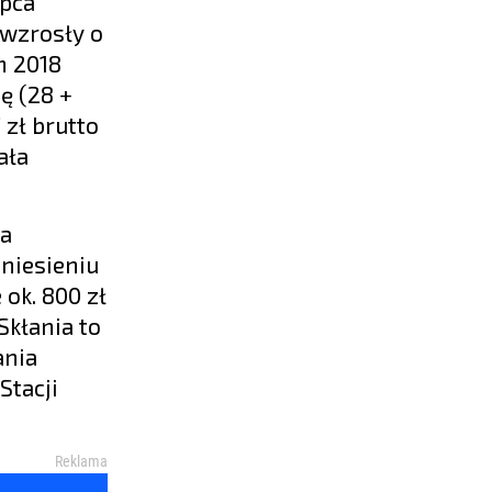
ępca
 wzrosły o
m 2018
ę (28 +
 zł brutto
ała
 a
niesieniu
ok. 800 zł
Skłania to
ania
Stacji
Reklama