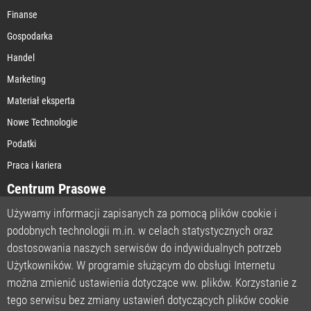
Finanse
Gospodarka
Handel
Marketing
Materiał eksperta
Nowe Technologie
Podatki
Praca i kariera
Centrum Prasowe
Używamy informacji zapisanych za pomocą plików cookie i
podobnych technologii m.in. w celach statystycznych oraz
STRONA GŁÓWNA
dostosowania naszych serwisów do indywidualnych potrzeb
O NAS
Użytkowników. W programie służącym do obsługi Internetu
można zmienić ustawienia dotyczące ww. plików. Korzystanie z
POLITYKA PRYWATNOŚCI
tego serwisu bez zmiany ustawień dotyczących plików cookie
REGULAMIN