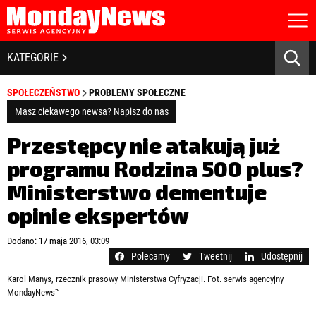
STRONA GŁÓWNA
BIZNES I GOSPODARKA
KATEGORIE
O NAS
POLITYKA PRYWATNOŚCI
BANKOWOŚĆ I FINANSE
SPOŁECZEŃSTWO
PROBLEMY SPOŁECZNE
REGULAMIN
LICENCJA
Masz ciekawego newsa? Napisz do nas
NOWE TECHNOLOGIE
REJESTRACJA
Przestępcy nie atakują już
KONTAKT
SPOŁECZEŃSTWO
programu Rodzina 500 plus?
Ministerstwo dementuje
EDUKACJA
opinie ekspertów
MEDIA
Zapamiętaj mnie
Dodano: 17 maja 2016, 03:09
ZDROWIE I URODA
Zapomniałeś hasła?
Kliknij tutaj
Polecamy
Tweetnij
Udostępnij
zaloguj się
Karol Manys, rzecznik prasowy Ministerstwa Cyfryzacji. Fot. serwis agencyjny
KULTURA
MondayNews™