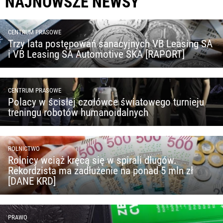
NAJNOWSZE NEWSY
CENTRUM PRASOWE
Trzy lata postępowań sanacyjnych VB Leasing SA
i VB Leasing SA Automotive SKA [RAPORT]
CENTRUM PRASOWE
Polacy w ścisłej czołówce światowego turnieju
treningu robotów humanoidalnych
ROLNICTWO
Rolnicy wciąż kręcą się w spirali długów.
Rekordzista ma zadłużenie na ponad 5 mln zł
[DANE KRD]
PRAWO