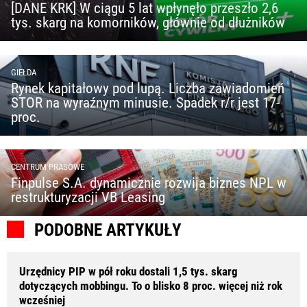
[DANE KRK] W ciągu 5 lat wpłynęło przeszło 2,6
tys. skarg na komorników, głównie od dłużników
GIEŁDA
Rynek kapitałowy pod lupą. Liczba zawiadomień
STOR na wyraźnym minusie. Spadek r/r jest 17-
proc.
CENTRUM PRASOWE
Finpulse S.A. dynamicznie rozwija biznes NPL w
restrukturyzacji VB Leasing
PODOBNE ARTYKUŁY
Urzędnicy PIP w pół roku dostali 1,5 tys. skarg
dotyczących mobbingu. To o blisko 8 proc. więcej niż rok
wcześniej