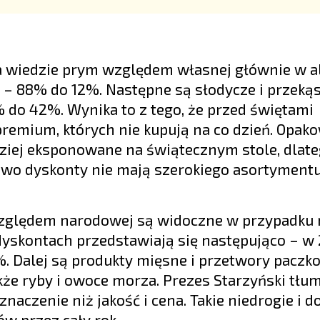
wa wiedzie prym względem własnej głównie w a
u – 88% do 12%. Następne są słodycze i przeką
% do 42%. Wynika to z tego, że przed świętami
premium, których nie kupują na co dzień. Opak
rdziej eksponowane na świątecznym stole, dlate
owo dyskonty nie mają szerokiego asortymentu
względem narodowej są widoczne w przypadku
dyskontach przedstawiają się następująco – w 
. Dalej są produkty mięsne i przetwory paczk
że ryby i owoce morza. Prezes Starzyński tłum
aczenie niż jakość i cena. Takie niedrogie i d
w przez cały rok.