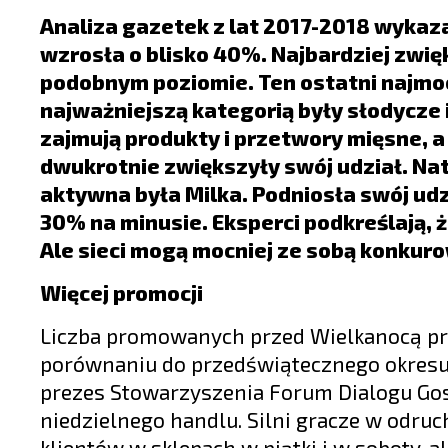
LIFESTYLE
Analiza gazetek z lat 2017-2018 wykaz
OPINIE I KOMENTARZE
wzrosła o blisko 40%. Najbardziej zwięks
podobnym poziomie. Ten ostatni najmoc
najważniejszą kategorią były słodycze 
zajmują produkty i przetwory mięsne, a
dwukrotnie zwiększyły swój udział. N
aktywna była Milka. Podniosła swój udz
30% na minusie. Eksperci podkreślają, 
Ale sieci mogą mocniej ze sobą konkuro
Więcej promocji
Liczba promowanych przed Wielkanocą pr
porównaniu do przedświątecznego okresu w
prezes Stowarzyszenia Forum Dialogu Gosp
niedzielnego handlu. Silni gracze w odru
klientów w sklepach w piątki i w soboty, a