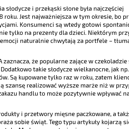
 słodycze i przekąski słone była najczęściej
 roku. Jest najważniejsza w tym okresie, bo p
ycjami. Konsumenci są wtedy gotowi spontani
 nie tylko na prezenty dla dzieci. Niektórym p
emocji naturalnie chwytają za portfele – tłum
zaznacza, że popularne zające w czekoladzie s
odatkowo takie słodycze wielkanocne, jak np. 
w. Są kupowane tylko raz w roku, zatem klienc
mają szansę realizować wyższe marże niż w prz
zakazu handlu to może pozytywnie wpływać na
rodukty i przetwory mięsne paczkowane, a tak
raża sobie świąt. Tego typu artykuły kojarzą s