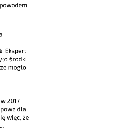
yć powodem
a
%. Ekspert
yło środki
sze mogło
 w 2017
typowe dla
ę więc, że
u.