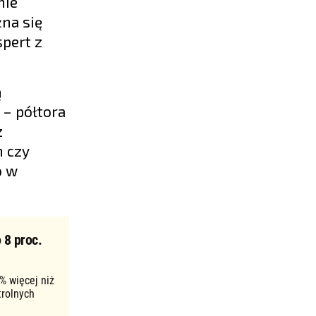
nie
żna się
pert z
ą
 – półtora
z
h czy
o w
 8 proc.
% więcej niż
trolnych