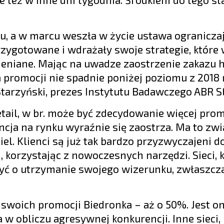
u, a w marcu weszła w życie ustawa ogranicza
przygotowane i wdrażały swoje strategie, które
ieniane. Mając na uwadze zaostrzenie zakazu 
a promocji nie spadnie poniżej poziomu z 2018 
arzyński, prezes Instytutu Badawczego ABR S
ail, w br. może być zdecydowanie więcej prom
cja na rynku wyraźnie się zaostrza. Ma to zwi
el. Klienci są już tak bardzo przyzwyczajeni d
, korzystając z nowoczesnych narzędzi. Sieci, 
yć o utrzymanie swojego wizerunku, zwłaszcza
ę swoich promocji Biedronka – aż o 50%. Jest o
a w obliczu agresywnej konkurencji. Inne sieci, 