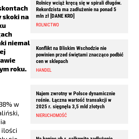
Rolnicy wciąż kręcą się w spirali długów.
yskontach
Rekordzista ma zadłużenie na ponad 5
y skoki na
mln zł [DANE KRD]
ku
ROLNICTWO
gach
ki niemal
Konflikt na Bliskim Wschodzie nie
ej
powinien przed świętami znacząco podbić
rawie
cen w sklepach
tym roku.
HANDEL
Najem zwrotny w Polsce dynamicznie
rośnie. Łączna wartość transakcji w
 38% w
2025 r. sięgnęła 3,5 mld złotych
liński,
NIERUCHOMOŚĆ
ia
ilości
ły się
Na koniec ub.r. całkowite zadłużenie