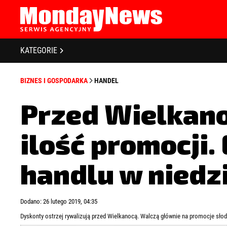
STRONA GŁÓWNA
BIZNES I GOSPODARKA
O NAS
KATEGORIE
POLITYKA PRYWATNOŚCI
BANKOWOŚĆ I FINANSE
REGULAMIN
BIZNES I GOSPODARKA
HANDEL
LICENCJA
NOWE TECHNOLOGIE
REJESTRACJA
Przed Wielkan
SPOŁECZEŃSTWO
KONTAKT
ilość promocji.
EDUKACJA
MEDIA
handlu w niedz
Zapamiętaj mnie
Zapomniałeś 
ZDROWIE I URODA
Dodano: 26 lutego 2019, 04:35
KULTURA
Dyskonty ostrzej rywalizują przed Wielkanocą. Walczą głównie na promocje słod