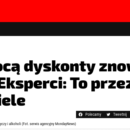
ocą dyskonty zn
 Eksperci: To prz
iele
hasła?
Kliknij tutaj
Polecamy
Tweetnij
yczy i alkoholi (Fot. serwis agencyjny MondayNews)