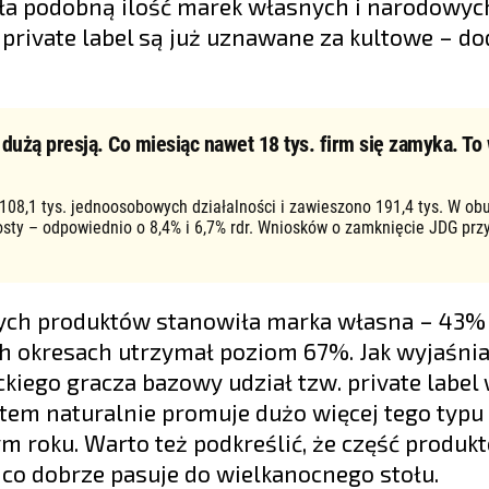
a podobną ilość marek własnych i narodowych,
 private label są już uznawane za kultowe – do
użą presją. Co miesiąc nawet 18 tys. firm się zamyka. To 
 108,1 tys. jednoosobowych działalności i zawieszono 191,4 tys. W ob
osty – odpowiednio o 8,4% i 6,7% rdr. Wniosków o zamknięcie JDG prz
ch produktów stanowiła marka własna – 43%
ych okresach utrzymał poziom 67%. Jak wyjaśni
kiego gracza bazowy udział tzw. private label 
atem naturalnie promuje dużo więcej tego typu
ym roku. Warto też podkreślić, że część produk
, co dobrze pasuje do wielkanocnego stołu.