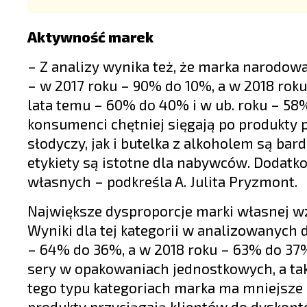
Aktywność marek
– Z analizy wynika też, że marka narodo
– w 2017 roku – 90% do 10%, a w 2018 rok
lata temu – 60% do 40% i w ub. roku – 58
konsumenci chętniej sięgają po produkty 
słodyczy, jak i butelka z alkoholem są ba
etykiety są istotne dla nabywców. Dodatk
własnych – podkreśla A. Julita Pryzmont.
Największe dysproporcje marki własnej 
Wyniki dla tej kategorii w analizowanych 
– 64% do 36%, a w 2018 roku – 63% do 37%
sery w opakowaniach jednostkowych, a tak
tego typu kategoriach marka ma mniejsze zn
produkty przyciągają klientów do dyskontó