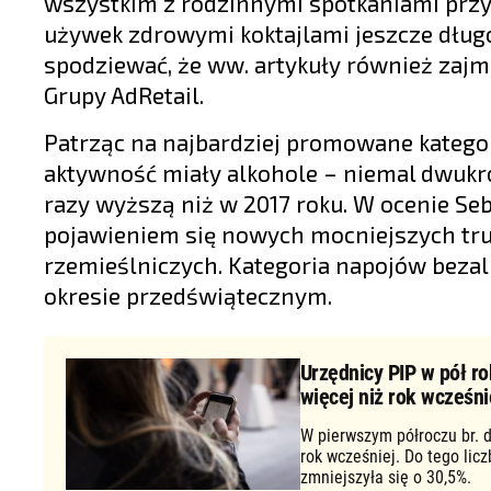
wszystkim z rodzinnymi spotkaniami przy
używek zdrowymi koktajlami jeszcze długo
spodziewać, że ww. artykuły również zajm
Grupy AdRetail.
Patrząc na najbardziej promowane katego
aktywność miały alkohole – niemal dwukrot
razy wyższą niż w 2017 roku. W ocenie Se
pojawieniem się nowych mocniejszych tru
rzemieślniczych. Kategoria napojów bezal
okresie przedświątecznym.
Urzędnicy PIP w pół ro
więcej niż rok wcześni
W pierwszym półroczu br. d
rok wcześniej. Do tego lic
zmniejszyła się o 30,5%.