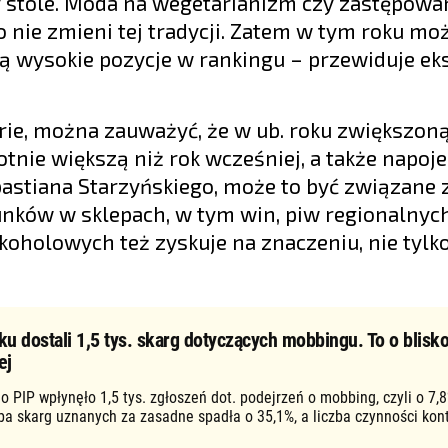
 stole. Moda na wegetarianizm czy zastępowa
 nie zmieni tej tradycji. Zatem w tym roku mo
ą wysokie pozycje w rankingu – przewiduje eks
rie, można zauważyć, że w ub. roku zwiększon
nie większą niż rok wcześniej, a także napoje
bastiana Starzyńskiego, może to być związane 
nków w sklepach, w tym win, piw regionalnyc
koholowych też zyskuje na znaczeniu, nie tylk
ku dostali 1,5 tys. skarg dotyczących mobbingu. To o blisko
ej
o PIP wpłynęło 1,5 tys. zgłoszeń dot. podejrzeń o mobbing, czyli o 7,8
zba skarg uznanych za zasadne spadła o 35,1%, a liczba czynności kon