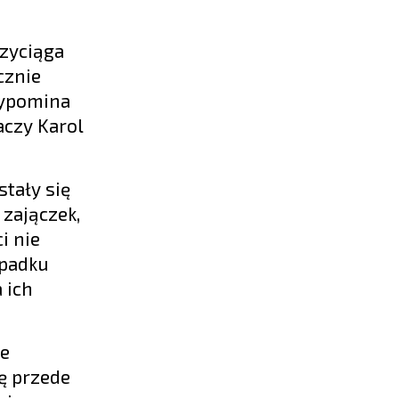
rzyciąga
cznie
rzypomina
aczy Karol
tały się
zajączek,
i nie
ypadku
 ich
że
ię przede