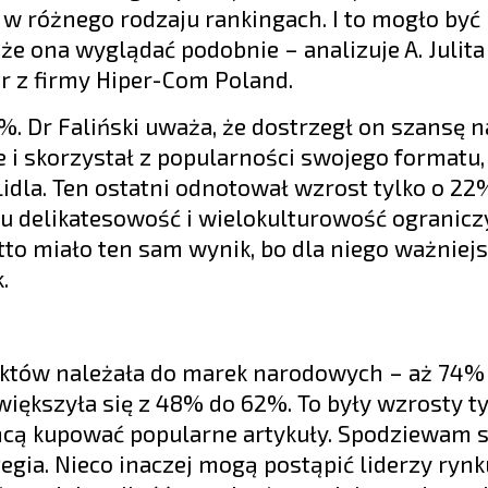
ją w różnego rodzaju rankingach. I to mogło b
że ona wyglądać podobnie – analizuje A. Julita
 z firmy Hiper-Com Poland.
6%. Dr Faliński uważa, że dostrzegł on szansę n
 i skorzystał z popularności swojego formatu,
idla. Ten ostatni odnotował wzrost tylko o 22
u delikatesowość i wielokulturowość ogranicz
tto miało ten sam wynik, bo dla niego ważniej
.
tów należała do marek narodowych – aż 74%
 zwiększyła się z 48% do 62%. To były wzrosty 
hcą kupować popularne artykuły. Spodziewam si
egia. Nieco inaczej mogą postąpić liderzy rynk