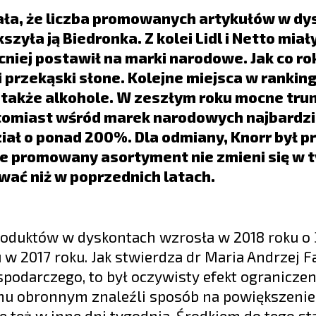
ała, że liczba promowanych artykułów w d
zyła ją Biedronka. Z kolei Lidl i Netto miał
niej postawił na marki narodowe. Jak co ro
i przekąski słone. Kolejne miejsca w rankin
 także alkohole. W zeszłym roku mocne trun
atomiast wśród marek narodowych najbardzi
iał o ponad 200%. Dla odmiany, Knorr był p
że promowany asortyment nie zmieni się w 
wać niż w poprzednich latach.
oduktów w dyskontach wzrosła w 2018 roku o
 2017 roku. Jak stwierdza dr Maria Andrzej Fa
odarczego, to był oczywisty efekt ograniczen
chu obronnym znaleźli sposób na powiększenie 
le też w inne dni tygodnia. Środkiem do tego sta