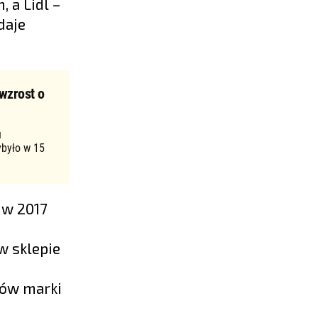
 a Lidl –
daje
wzrost o
u
ybyło w 15
 w 2017
a
w sklepie
tów marki