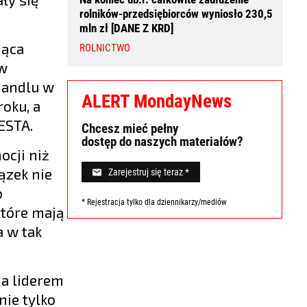
rolników-przedsiębiorców wyniosło 230,5
mln zł [DANE Z KRD]
jąca
ROLNICTWO
 w
handlu w
ALERT MondayNews
roku, a
ESTA.
Chcesz mieć pełny
dostęp do naszych materiałów?
ocji niż
ązek nie
Zarejestruj się teraz *
o
* Rejestracja tylko dla dziennikarzy/mediów
które mają
 w tak
na liderem
nie tylko