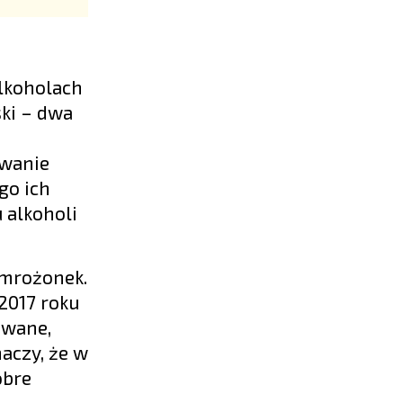
lkoholach
ski – dwa
owanie
go ich
 alkoholi
 mrożonek.
2017 roku
owane,
aczy, że w
obre