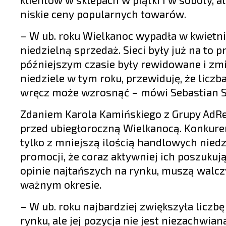
niskie ceny popularnych towarów.
– W ub. roku Wielkanoc wypadła w kwietni
niedzielną sprzedaż. Sieci były już na to 
późniejszym czasie były rewidowane i zm
niedziele w tym roku, przewiduję, że liczb
wręcz może wzrosnąć – mówi Sebastian St
Zdaniem Karola Kamińskiego z Grupy AdRet
przed ubiegłoroczną Wielkanocą. Konkuren
tylko z mniejszą ilością handlowych niedzi
promocji, że coraz aktywniej ich poszukują
opinie najtańszych na rynku, muszą walcz
ważnym okresie.
– W ub. roku najbardziej zwiększyła liczb
rynku, ale jej pozycja nie jest niezachwian