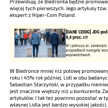
Przewiduję, że Biedronka będzie promował
więcej tych pierwszych. Jego artykuły tzw.
ekspert z Hiper-Com Poland.
[DANE CEIDG] JDG pod d
8,4 proc. r/r
W I półroczu br. zamknięto
przypadkach nastąpiły wzr
województwach.
W Biedronce mniej niż połowę promowany
roku i 45% rok później. Lidl w obu badan
Sebastian Starzyński, w przypadku niemiec
jest znacznie większy niż u konkurenta. Z
artykułów. I tak też powinno pozostać w t
własnej Lidla jest bardzo wysokiej jakości