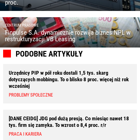
proc.
CENTRUM PRASOWE
Finpulse S.A. dynamicznie rozwija biznes NPL w
restrukturyzacji VB Leasing
PODOBNE ARTYKUŁY
Urzędnicy PIP w pół roku dostali 1,5 tys. skarg
dotyczących mobbingu. To o blisko 8 proc. więcej niż rok
wcześniej
PROBLEMY SPOŁECZNE
[DANE CEIDG] JDG pod dużą presją. Co miesiąc nawet 18
tys. firm się zamyka. To wzrost o 8,4 proc. r/r
PRACA I KARIERA