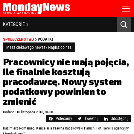
STRONA GŁÓWNA
BIZNES I GOSPODARKA
KATEGORIE
O NAS
POLITYKA PRYWATNOŚCI
BANKOWOŚĆ I FINANSE
SPOŁECZEŃSTWO
PODATKI
REGULAMIN
LICENCJA
Masz ciekawego newsa? Napisz do nas
NOWE TECHNOLOGIE
REJESTRACJA
Pracownicy nie mają pojęcia,
KONTAKT
SPOŁECZEŃSTWO
ile finalnie kosztują
pracodawcę. Nowy system
EDUKACJA
podatkowy powinien to
MEDIA
zmienić
Zapamiętaj mnie
ZDROWIE I URODA
Zapomniałeś hasła?
Kliknij tutaj
Dodano: 10 listopada 2016, 04:00
zaloguj się
Polecamy
Tweetnij
Udostępnij
KULTURA
Kazimierz Romaniec, Kancelaria Prawna Raczkowski Paruch. Fot. serwis agencyjny
MondayNews™