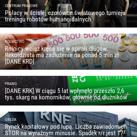
CENTRUM PRASOWE
Polacy w ścisłej czołówce światowego turnieju
treningu robotów humanoidalnych
ROLNICTWO
Rolnicy wciąż kręcą się w spirali długów.
Rekordzista ma zadłużenie na ponad 5 mln zł
[DANE KRD]
PRAWO
[DANE KRK] W ciągu 5 lat wpłynęło przeszło 2,6
tys. skarg na komorników, głównie od dłużników
GIEŁDA
Rynek kapitałowy pod lupą. Liczba zawiadomień
STOR na wyraźnym minusie. Spadek r/r jest 17-