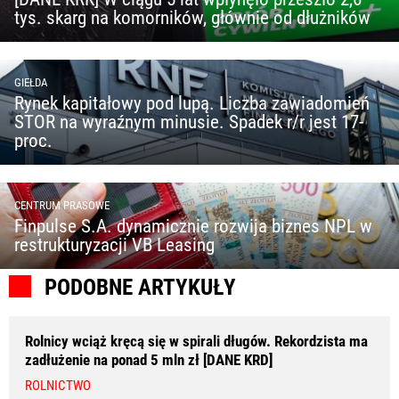
tys. skarg na komorników, głównie od dłużników
GIEŁDA
Rynek kapitałowy pod lupą. Liczba zawiadomień
STOR na wyraźnym minusie. Spadek r/r jest 17-
proc.
CENTRUM PRASOWE
Finpulse S.A. dynamicznie rozwija biznes NPL w
restrukturyzacji VB Leasing
PODOBNE ARTYKUŁY
Rolnicy wciąż kręcą się w spirali długów. Rekordzista ma
zadłużenie na ponad 5 mln zł [DANE KRD]
ROLNICTWO