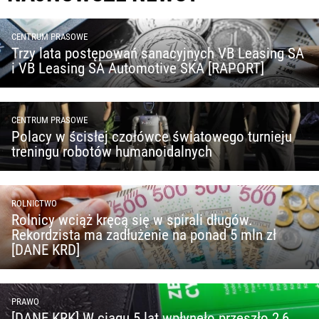
CENTRUM PRASOWE
Trzy lata postępowań sanacyjnych VB Leasing SA
i VB Leasing SA Automotive SKA [RAPORT]
CENTRUM PRASOWE
Polacy w ścisłej czołówce światowego turnieju
treningu robotów humanoidalnych
ROLNICTWO
Rolnicy wciąż kręcą się w spirali długów.
Rekordzista ma zadłużenie na ponad 5 mln zł
[DANE KRD]
PRAWO
[DANE KRK] W ciągu 5 lat wpłynęło przeszło 2,6