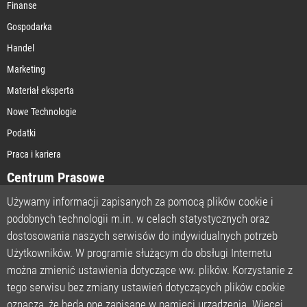
Finanse
Gospodarka
Handel
Marketing
Materiał eksperta
Nowe Technologie
Podatki
Praca i kariera
Centrum Prasowe
Używamy informacji zapisanych za pomocą plików cookie i
podobnych technologii m.in. w celach statystycznych oraz
STRONA GŁÓWNA
dostosowania naszych serwisów do indywidualnych potrzeb
O NAS
Użytkowników. W programie służącym do obsługi Internetu
można zmienić ustawienia dotyczące ww. plików. Korzystanie z
POLITYKA PRYWATNOŚCI
tego serwisu bez zmiany ustawień dotyczących plików cookie
REGULAMIN
oznacza, że będą one zapisane w pamięci urządzenia. Więcej