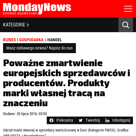
STRONA GŁÓWNA
BIZNES I GOSPODARKA
KATEGORIE
O NAS
POLITYKA PRYWATNOŚCI
BANKOWOŚĆ I FINANSE
BIZNES I GOSPODARKA
HANDEL
REGULAMIN
LICENCJA
Masz ciekawego newsa? Napisz do nas
NOWE TECHNOLOGIE
REJESTRACJA
Poważne zmartwienie
KONTAKT
SPOŁECZEŃSTWO
europejskich sprzedawców i
producentów. Produkty
EDUKACJA
marki własnej tracą na
MEDIA
znaczeniu
Zapamiętaj mnie
ZDROWIE I URODA
Zapomniałeś hasła?
Kliknij tutaj
Dodano: 26 lipca 2016, 03:03
zaloguj się
Polecamy
Tweetnij
Udostępnij
KULTURA
Udział marki własnej w sprzedaży wartościowej w Euro (kategorie FMCG). Grafika:
ABR SESTA / MondayNews™