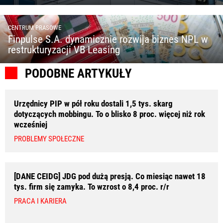
CENTRUM PRASOWE
Finpulse S.A. dynamicznie rozwija biznes NPL w
restrukturyzacji VB Leasing
PODOBNE ARTYKUŁY
Urzędnicy PIP w pół roku dostali 1,5 tys. skarg
dotyczących mobbingu. To o blisko 8 proc. więcej niż rok
wcześniej
PROBLEMY SPOŁECZNE
[DANE CEIDG] JDG pod dużą presją. Co miesiąc nawet 18
tys. firm się zamyka. To wzrost o 8,4 proc. r/r
PRACA I KARIERA