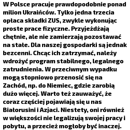
LIFESTYLE
W Polsce pracuje prawdopodobnie ponad
milion Ukraińców. Tylko jedna trzecia
OPINIE I KOMENTARZE
opłaca składki ZUS, zwykle wykonując
proste prace fizyczne. Przyjeżdżają
chętnie, ale nie zamierzają pozostawać
na stałe. Dla naszej gospodarki są jednak
bezcenni. Chcąc ich zatrzymać, należy
wdrożyć program stabilnego, legalnego
zatrudnienia. W przeciwnym wypadku
mogą stopniowo przenosić się na
Zachód, np. do Niemiec, gdzie zarobią
dużo więcej. Warto też zauważyć, że
coraz częściej pojawiają się u nas
Białorusini i Azjaci. Niestety, oni również
w większości nie legalizują swojej pracy i
pobytu, a przecież mogłoby być inaczej.