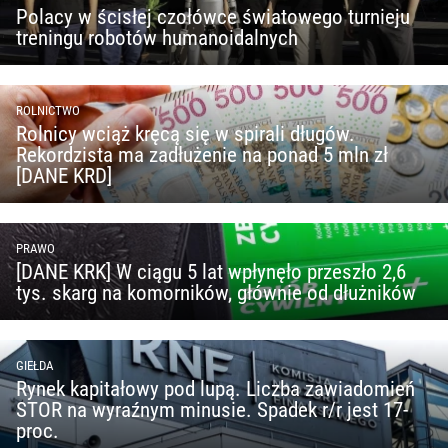
Polacy w ścisłej czołówce światowego turnieju
treningu robotów humanoidalnych
ROLNICTWO
Rolnicy wciąż kręcą się w spirali długów.
Rekordzista ma zadłużenie na ponad 5 mln zł
[DANE KRD]
PRAWO
[DANE KRK] W ciągu 5 lat wpłynęło przeszło 2,6
tys. skarg na komorników, głównie od dłużników
GIEŁDA
Rynek kapitałowy pod lupą. Liczba zawiadomień
STOR na wyraźnym minusie. Spadek r/r jest 17-
proc.