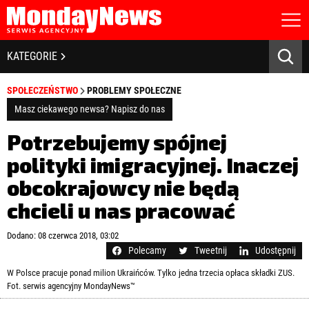
STRONA GŁÓWNA
BIZNES I GOSPODARKA
KATEGORIE
O NAS
POLITYKA PRYWATNOŚCI
BANKOWOŚĆ I FINANSE
SPOŁECZEŃSTWO
PROBLEMY SPOŁECZNE
REGULAMIN
LICENCJA
Masz ciekawego newsa? Napisz do nas
NOWE TECHNOLOGIE
REJESTRACJA
Potrzebujemy spójnej
KONTAKT
SPOŁECZEŃSTWO
polityki imigracyjnej. Inaczej
obcokrajowcy nie będą
EDUKACJA
chcieli u nas pracować
MEDIA
Zapamiętaj mnie
Dodano: 08 czerwca 2018, 03:02
ZDROWIE I URODA
Zapomniałeś hasła?
Kliknij tutaj
Polecamy
Tweetnij
Udostępnij
zaloguj się
W Polsce pracuje ponad milion Ukraińców. Tylko jedna trzecia opłaca składki ZUS.
KULTURA
Fot. serwis agencyjny MondayNews™