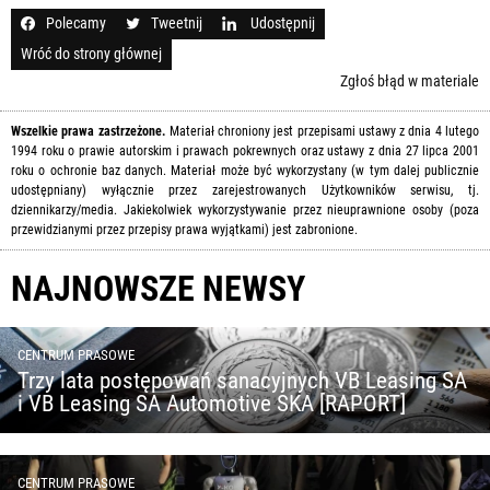
Polecamy
Tweetnij
Udostępnij
Wróć do strony głównej
Zgłoś błąd w materiale
Wszelkie prawa zastrzeżone.
Materiał chroniony jest przepisami ustawy z dnia 4 lutego
1994 roku o prawie autorskim i prawach pokrewnych oraz ustawy z dnia 27 lipca 2001
roku o ochronie baz danych. Materiał może być wykorzystany (w tym dalej publicznie
udostępniany) wyłącznie przez zarejestrowanych Użytkowników serwisu, tj.
dziennikarzy/media. Jakiekolwiek wykorzystywanie przez nieuprawnione osoby (poza
przewidzianymi przez przepisy prawa wyjątkami) jest zabronione.
NAJNOWSZE NEWSY
CENTRUM PRASOWE
Trzy lata postępowań sanacyjnych VB Leasing SA
i VB Leasing SA Automotive SKA [RAPORT]
CENTRUM PRASOWE