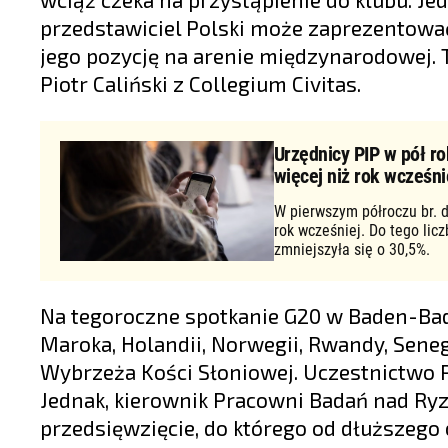
przedstawiciel Polski może zaprezentowa
jego pozycję na arenie międzynarodowej. 
Piotr Caliński z Collegium Civitas.
Urzędnicy PIP w pół ro
więcej niż rok wcześni
W pierwszym półroczu br. d
rok wcześniej. Do tego lic
zmniejszyła się o 30,5%.
Na tegoroczne spotkanie G20 w Baden-Bade
Maroka, Holandii, Norwegii, Rwandy, Senega
Wybrzeża Kości Słoniowej. Uczestnictwo P
Jednak, kierownik Pracowni Badań nad Ryz
przedsięwzięcie, do którego od dłuższego 