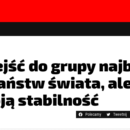
jść do grupy naj
ństw świata, ale
ą stabilność
hasła?
Kliknij tutaj
Polecamy
Tweetnij