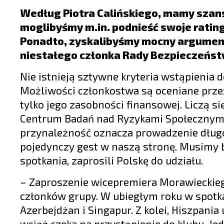
LIFESTYLE
Według Piotra Calińskiego, mamy szans
OPINIE I KOMENTARZE
moglibyśmy m.in. podnieść swoje ratin
Ponadto, zyskalibyśmy mocny argumen
niestałego członka Rady Bezpieczeńst
Nie istnieją sztywne kryteria wstąpienia 
Możliwości członkostwa są oceniane prze
tylko jego zasobności finansowej. Liczą si
Centrum Badań nad Ryzykami Społecznymi 
przynależność oznacza prowadzenie długotr
pojedynczy gest w naszą stronę. Musimy b
spotkania, zaprosili Polskę do udziału.
– Zaproszenie wicepremiera Morawieckiego
członków grupy. W ubiegłym roku w spotkan
Azerbejdżan i Singapur. Z kolei, Hiszpania
wciąż czeka na przystąpienie do klubu. Je