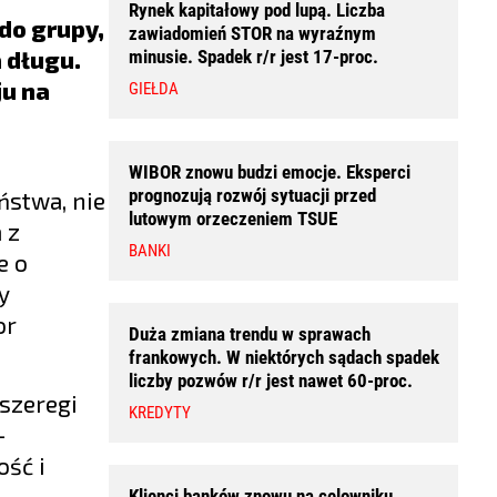
Rynek kapitałowy pod lupą. Liczba
do grupy,
zawiadomień STOR na wyraźnym
 długu.
minusie. Spadek r/r jest 17-proc.
u na
GIEŁDA
WIBOR znowu budzi emocje. Eksperci
prognozują rozwój sytuacji przed
ństwa, nie
lutowym orzeczeniem TSUE
 z
BANKI
e o
y
or
Duża zmiana trendu w sprawach
frankowych. W niektórych sądach spadek
liczby pozwów r/r jest nawet 60-proc.
szeregi
KREDYTY
–
ość i
Klienci banków znowu na celowniku.