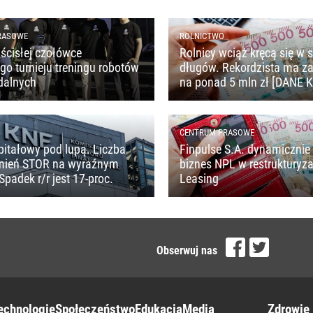
RASOWE
ROLNICTWO
ścisłej czołówce
Rolnicy wciąż kręcą się w s
o turnieju treningu robotów
długów. Rekordzista ma z
dalnych
na ponad 5 mln zł [DANE 
CENTRUM PRASOWE
pitałowy pod lupą. Liczba
Finpulse S.A. dynamicznie 
mień STOR na wyraźnym
biznes NPL w restrukturyza
Spadek r/r jest 17-proc.
Leasing
Obserwuj nas
echnologie
Społeczeństwo
Edukacja
Media
Zdrowie 