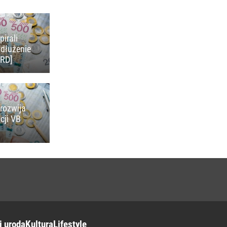
pirali
adłużenie
KRD]
rozwija
cji VB
i uroda
Kultura
Lifestyle