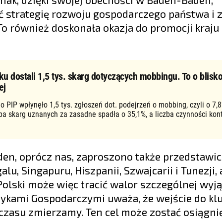
ć strategię rozwoju gospodarczego państwa i 
To również doskonała okazja do promocji kraj
ku dostali 1,5 tys. skarg dotyczących mobbingu. To o blisko
ej
o PIP wpłynęło 1,5 tys. zgłoszeń dot. podejrzeń o mobbing, czyli o 7,8
zba skarg uznanych za zasadne spadła o 35,1%, a liczba czynności kon
n, oprócz nas, zaproszono także przedstawici
lu, Singapuru, Hiszpanii, Szwajcarii i Tunezji,
olski może więc tracić walor szczególnej wyj
ykami Gospodarczymi uważa, że wejście do kl
czasu zmierzamy. Ten cel może zostać osiągnię