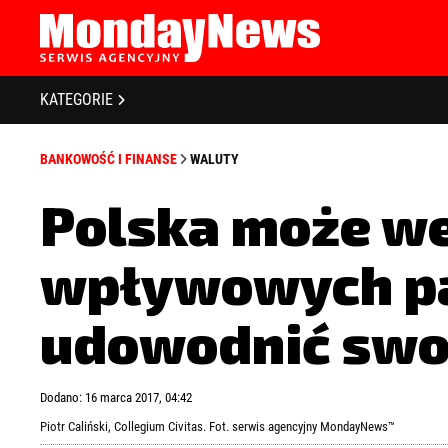
STRONA GŁÓWNA
BIZNES I GOSPODARKA
O NAS
KATEGORIE
POLITYKA PRYWATNOŚCI
BANKOWOŚĆ I FINANSE
REGULAMIN
BANKOWOŚĆ I FINANSE
WALUTY
LICENCJA
NOWE TECHNOLOGIE
REJESTRACJA
Polska może we
SPOŁECZEŃSTWO
KONTAKT
wpływowych pa
EDUKACJA
MEDIA
udowodnić swoj
Zapamiętaj mnie
Zapomniałeś 
ZDROWIE I URODA
Dodano: 16 marca 2017, 04:42
KULTURA
Piotr Caliński, Collegium Civitas. Fot. serwis agencyjny MondayNews™