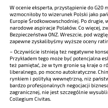
W ocenie eksperta, przystąpienie do G20 m
wzmocniłoby to wizerunek Polski jako pa
Europie Środkowowschodniej. Po drugie, w
narodowe aspiracje Polaków. Co więcej, z
Bezpieczeństwa ONZ. Wreszcie, pod wzglę
zapewne zyskalibyśmy wyższe oceny ratin
– Oczywiście istnieją też negatywne kons
Przykładem tego może być potencjalna esk
też pamiętać, że w tym gronie są kraje o
liberalnego, po mocno autokratyczne. Chi
rynkiem i polityką wewnętrzną, niż państ
bardzo profesjonalnych negocjacji biznes
zagranicznej, nie jest szczególnie wysub
Collegium Civitas.