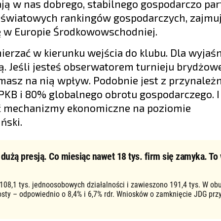
ają w nas dobrego, stabilnego gospodarczo par
h światowych rankingów gospodarczych, zajm
ę w Europie Środkowowschodniej.
erzać w kierunku wejścia do klubu. Dla wyjaśn
ą. Jeśli jesteś obserwatorem turnieju brydżowe
, masz na nią wpływ. Podobnie jest z przynależ
PKB i 80% globalnego obrotu gospodarczego. I
ać mechanizmy ekonomiczne na poziomie
ński.
użą presją. Co miesiąc nawet 18 tys. firm się zamyka. To 
 108,1 tys. jednoosobowych działalności i zawieszono 191,4 tys. W ob
osty – odpowiednio o 8,4% i 6,7% rdr. Wniosków o zamknięcie JDG prz