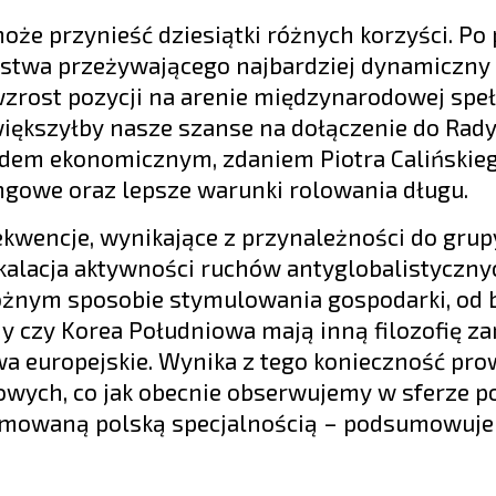
oże przynieść dziesiątki różnych korzyści. Po 
ństwa przeżywającego najbardziej dynamiczny
zrost pozycji na arenie międzynarodowej speł
większyłby nasze szanse na dołączenie do Rad
dem ekonomicznym, zdaniem Piotra Calińskieg
gowe oraz lepsze warunki rolowania długu.
ekwencje, wynikające z przynależności do grup
alacja aktywności ruchów antyglobalistyczny
 różnym sposobie stymulowania gospodarki, od 
ny czy Korea Południowa mają inną filozofię z
wa europejskie. Wynika z tego konieczność pr
owych, co jak obecnie obserwujemy w sferze po
limowaną polską specjalnością – podsumowuje 