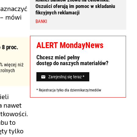
Oszuści oferują im pomoc w składaniu
zaznaczyć
fikcyjnych reklamacji
u – mówi
BANKI
ALERT MondayNews
 8 proc.
Chcesz mieć pełny
dostęp do naszych materiałów?
% więcej niż
trolnych
Zarejestruj się teraz *
* Rejestracja tylko dla dziennikarzy/mediów
eli
 a nawet
ątkowości.
ubu to
ty tylko