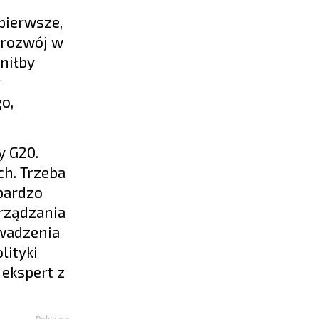
pierwsze,
 rozwój w
niłby
y
o,
y G20.
ch. Trzeba
bardzo
arządzania
owadzenia
lityki
ekspert z