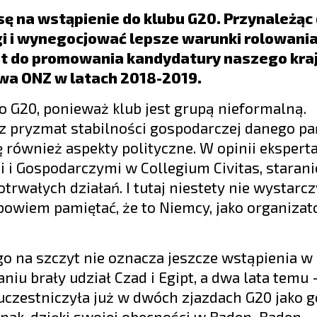
ę na wstąpienie do klubu G20. Przynależąc 
gi i wynegocjować lepsze warunki rolowania
t do promowania kandydatury naszego kraj
wa ONZ w latach 2018-2019.
do G20, ponieważ klub jest grupą nieformalną.
z pryzmat stabilności gospodarczej danego pa
ę również aspekty polityczne. W opinii eksperta
i Gospodarczymi w Collegium Civitas, starani
wałych działań. I tutaj niestety nie wystarcz
owiem pamiętać, że to Niemcy, jako organizat
 na szczyt nie oznacza jeszcze wstąpienia w 
iu brały udział Czad i Egipt, a dwa lata temu 
 uczestniczyła już w dwóch zjazdach G20 jako g
dnak, dzięki swojej obecności w Baden-Baden,