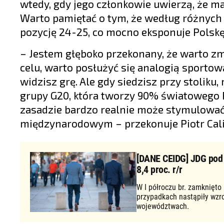
wtedy, gdy jego członkowie uwierzą, że m
Warto pamiętać o tym, że według różnyc
pozycję 24-25, co mocno eksponuje Polsk
– Jestem głęboko przekonany, że warto zmi
celu, warto posłużyć się analogią sportow
widzisz grę. Ale gdy siedzisz przy stoliku
grupy G20, która tworzy 90% światowego 
zasadzie bardzo realnie może stymulow
międzynarodowym – przekonuje Piotr Cali
[DANE CEIDG] JDG pod d
8,4 proc. r/r
W I półroczu br. zamknięto
przypadkach nastąpiły wzr
województwach.