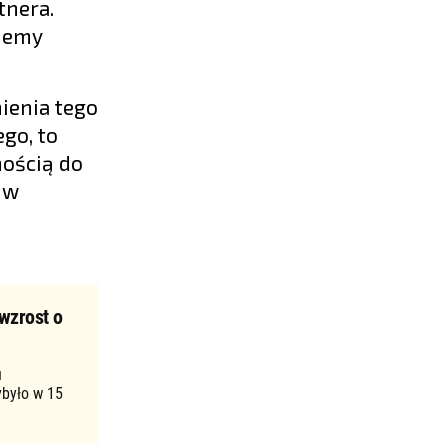
tnera.
ujemy
ienia tego
go, to
nością do
 w
wzrost o
u
ybyło w 15