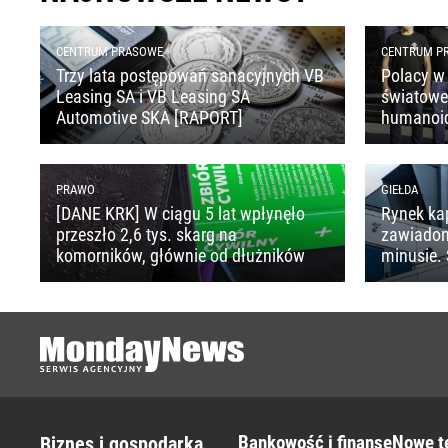
CENTRUM PRASOWE
CENTRUM P
Trzy lata postępowań sanacyjnych VB
Polacy w 
Leasing SA i VB Leasing SA
światoweg
Automotive SKA [RAPORT]
humanoi
PRAWO
GIEŁDA
[DANE KRK] W ciągu 5 lat wpłynęło
Rynek ka
przeszło 2,6 tys. skarg na
zawiado
komorników, głównie od dłużników
minusie. 
Bankowość i finanse
Nowe t
Biznes i gospodarka