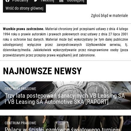
Wróć do strony głównej
Zgłoś błąd w materiale
Wszelkie prawa zastrzeżone.
Materiał chroniony jest przepisami ustawy z dnia 4 lutego
1994 roku o prawie autorskim i prawach pokrewnych oraz ustawy z dnia 27 lipca 2001
roku o ochronie baz danych. Materiał może być wykorzystany (w tym dalej publicznie
udostępniany) wyłącznie przez zarejestrowanych Użytkowników serwisu, tj.
dziennikarzy/media. Jakiekolwiek wykorzystywanie przez nieuprawnione osoby (poza
przewidzianymi przez przepisy prawa wyjątkami) jest zabronione.
NAJNOWSZE NEWSY
CENTRUM PRASOWE
Trzy lata postępowań sanacyjnych VB Leasing SA
i VB Leasing SA Automotive SKA [RAPORT]
CENTRUM PRASOWE
Polacy w ścisłej czołówce światowego turnieju