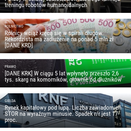
treningu robotów humanoidalnych
ROLNICTWO
Rolnicy wciąż kręcą się w spirali długów.
Rekordzista ma zadłużenie na ponad 5 mln zł
[DANE KRD]
PRAWO
[DANE KRK] W ciągu 5 lat wpłynęło przeszło 2,6
tys. skarg na komorników, głównie od dłużników
GIEŁDA
Rynek kapitałowy pod lupą. Liczba zawiadomień
STOR na wyraźnym minusie. Spadek r/r jest 17-
proc.