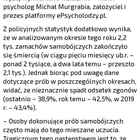
psycholog Michał Murgrabia, założyciel i
prezes platformy ePsycholodzy.pl.
Z policyjnych statystyk dodatkowo wynika,
że w analizowanym okresie tego roku 2,2
tys. zamachów samobójczych zakończyło
się śmiercią (w ciągu pięciu miesięcy ub.r. –
ponad 2 tysiące, a dwa lata temu – przeszło
2,1 tys.). Jednak biorąc pod uwagę dane
dotyczące prób w poszczególnych okresach,
widać, że nieznacznie spadł odsetek zgonów
(ostatnio – 38,9%, rok temu – 42,5%, w 2019
r. – 43,4%).
– Osoby dokonujące prób samobójczych
często mają do tego mieszane uczucia.
Tragicznym tego następstwem jest to, że