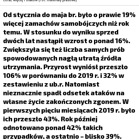
LIFESTYLE
Od stycznia do maja br. było o prawie 19%
OPINIE I KOMENTARZE
więcej zamachów samobójczych niż rok
temu. W stosunku do wyniku sprzed
dwóch lat nastąpił wzrost o ponad 16%.
Zwiększyła się też liczba samych prób
spowodowanych nagłą utratą źródła
utrzymania. Przyrost wyniósł przeszło
106% w porównaniu do 2019 r. i 32% w
zestawieniu z ub.r. Natomiast
nieznacznie spadł odsetek ataków na
własne życie zakończonych zgonem. W
pierwszych pięciu miesiącach 2019 r. było
ich przeszło 43%. Rok później
odnotowano ponad 42% takich
przypadków, a ostatnio – blisko 39%.