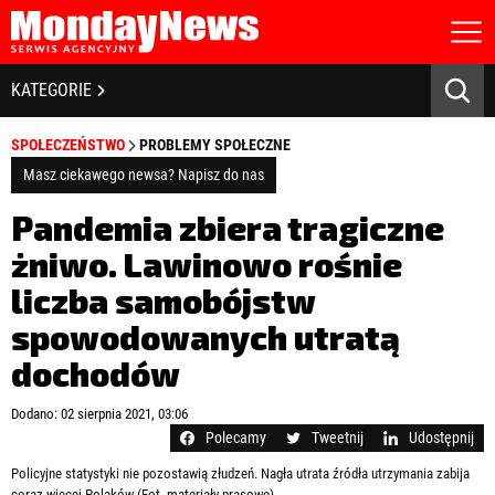
STRONA GŁÓWNA
BIZNES I GOSPODARKA
KATEGORIE
O NAS
POLITYKA PRYWATNOŚCI
BANKOWOŚĆ I FINANSE
SPOŁECZEŃSTWO
PROBLEMY SPOŁECZNE
REGULAMIN
LICENCJA
Masz ciekawego newsa? Napisz do nas
NOWE TECHNOLOGIE
REJESTRACJA
Pandemia zbiera tragiczne
KONTAKT
SPOŁECZEŃSTWO
żniwo. Lawinowo rośnie
liczba samobójstw
EDUKACJA
spowodowanych utratą
MEDIA
dochodów
Zapamiętaj mnie
ZDROWIE I URODA
Zapomniałeś hasła?
Kliknij tutaj
Dodano: 02 sierpnia 2021, 03:06
zaloguj się
Polecamy
Tweetnij
Udostępnij
KULTURA
Policyjne statystyki nie pozostawią złudzeń. Nagła utrata źródła utrzymania zabija
coraz więcej Polaków (Fot. materiały prasowe)