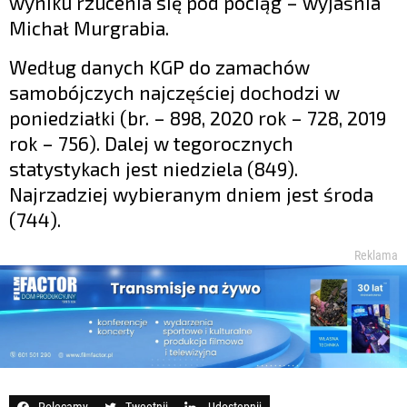
wyniku rzucenia się pod pociąg – wyjaśnia
Michał Murgrabia.
Według danych KGP do zamachów
samobójczych najczęściej dochodzi w
poniedziałki (br. – 898, 2020 rok – 728, 2019
rok – 756). Dalej w tegorocznych
statystykach jest niedziela (849).
Najrzadziej wybieranym dniem jest środa
(744).
Reklama
Polecamy
Tweetnij
Udostępnij