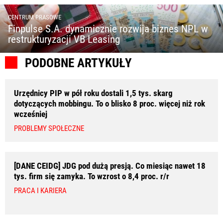
CENTRUM PRASOWE
Finpulse S.A. dynamicznie rozwija biznes NPL w
restrukturyzacji VB Leasing
PODOBNE ARTYKUŁY
Urzędnicy PIP w pół roku dostali 1,5 tys. skarg
dotyczących mobbingu. To o blisko 8 proc. więcej niż rok
wcześniej
PROBLEMY SPOŁECZNE
[DANE CEIDG] JDG pod dużą presją. Co miesiąc nawet 18
tys. firm się zamyka. To wzrost o 8,4 proc. r/r
PRACA I KARIERA