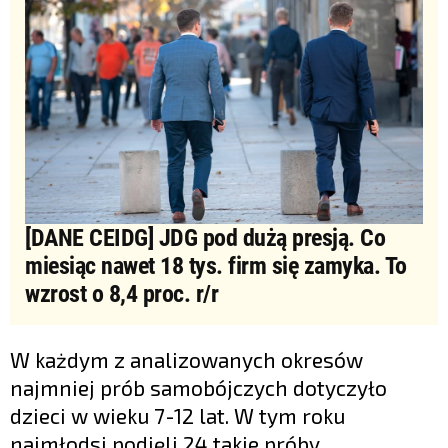
[DANE CEIDG] JDG pod dużą presją. Co
miesiąc nawet 18 tys. firm się zamyka. To
wzrost o 8,4 proc. r/r
W każdym z analizowanych okresów
najmniej prób samobójczych dotyczyło
dzieci w wieku 7-12 lat. W tym roku
najmłodsi podjęli 24 takie próby.