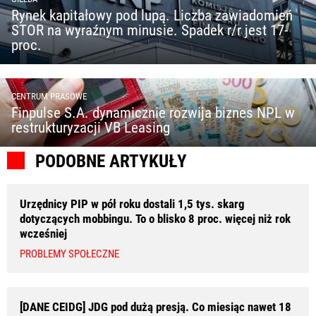
Rynek kapitałowy pod lupą. Liczba zawiadomień
STOR na wyraźnym minusie. Spadek r/r jest 17-
proc.
CENTRUM PRASOWE
Finpulse S.A. dynamicznie rozwija biznes NPL w
restrukturyzacji VB Leasing
PODOBNE ARTYKUŁY
Urzędnicy PIP w pół roku dostali 1,5 tys. skarg
dotyczących mobbingu. To o blisko 8 proc. więcej niż rok
wcześniej
PROBLEMY SPOŁECZNE
[DANE CEIDG] JDG pod dużą presją. Co miesiąc nawet 18