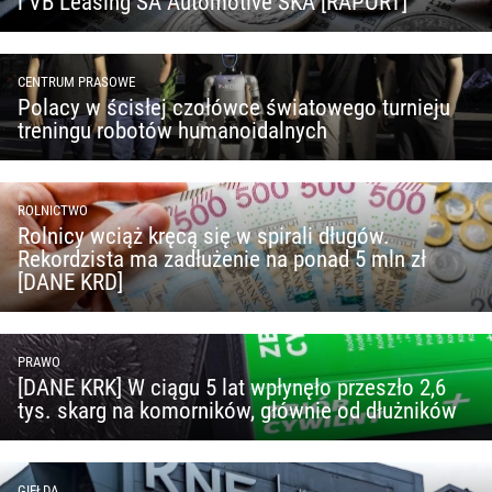
i VB Leasing SA Automotive SKA [RAPORT]
CENTRUM PRASOWE
Polacy w ścisłej czołówce światowego turnieju
treningu robotów humanoidalnych
ROLNICTWO
Rolnicy wciąż kręcą się w spirali długów.
Rekordzista ma zadłużenie na ponad 5 mln zł
[DANE KRD]
PRAWO
[DANE KRK] W ciągu 5 lat wpłynęło przeszło 2,6
tys. skarg na komorników, głównie od dłużników
GIEŁDA