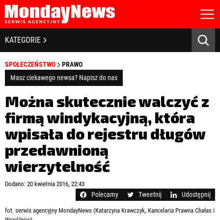
STRONA GŁÓWNA
BIZNES I GOSPODARKA
KATEGORIE
O NAS
POLITYKA PRYWATNOŚCI
BANKOWOŚĆ I FINANSE
SPOŁECZEŃSTWO
PRAWO
REGULAMIN
LICENCJA
Masz ciekawego newsa? Napisz do nas
NOWE TECHNOLOGIE
REJESTRACJA
Można skutecznie walczyć z
KONTAKT
SPOŁECZEŃSTWO
firmą windykacyjną, która
wpisała do rejestru długów
EDUKACJA
przedawnioną
MEDIA
wierzytelność
Zapamiętaj mnie
ZDROWIE I URODA
Zapomniałeś hasła?
Kliknij tutaj
Dodano: 20 kwietnia 2016, 22:43
zaloguj się
Polecamy
Tweetnij
Udostępnij
KULTURA
fot. serwis agencyjny MondayNews (Katarzyna Krawczyk, Kancelaria Prawna Chałas i
Wspólnicy)