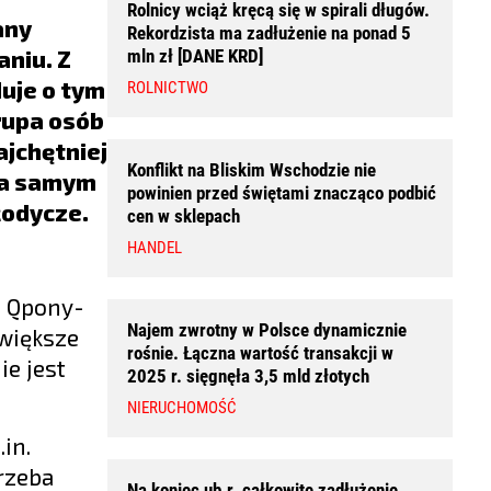
Rolnicy wciąż kręcą się w spirali długów.
any
Rekordzista ma zadłużenie na ponad 5
aniu. Z
mln zł [DANE KRD]
uje o tym
ROLNICTWO
rupa osób
ajchętniej
Konflikt na Bliskim Wschodzie nie
na samym
powinien przed świętami znacząco podbić
łodycze.
cen w sklepach
HANDEL
ą Qpony-
Najem zwrotny w Polsce dynamicznie
większe
rośnie. Łączna wartość transakcji w
e jest
2025 r. sięgnęła 3,5 mld złotych
NIERUCHOMOŚĆ
in.
Trzeba
Na koniec ub.r. całkowite zadłużenie