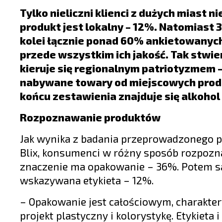
LIFESTYLE
Tylko nieliczni klienci z dużych miast 
OPINIE I KOMENTARZE
produkt jest lokalny – 12%. Natomiast 
kolei łącznie ponad 60% ankietowanych 
przede wszystkim ich jakość. Tak stwi
kieruje się regionalnym patriotyzmem –
nabywane towary od miejscowych produ
końcu zestawienia znajduje się alkohol
Rozpoznawanie produktów
Jak wynika z badania przeprowadzonego 
Blix, konsumenci w różny sposób rozpozn
znaczenie ma opakowanie – 36%. Potem są
wskazywana etykieta – 12%.
– Opakowanie jest całościowym, charakte
projekt plastyczny i kolorystykę. Etykieta