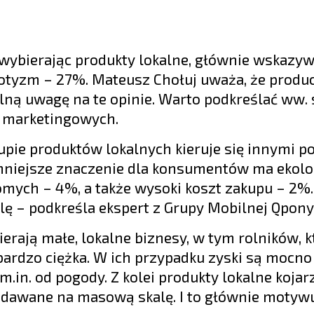
, wybierając produkty lokalne, głównie wskazyw
iotyzm – 27%. Mateusz Chołuj uważa, że produ
lną uwagę na te opinie. Warto podkreślać ww. 
 marketingowych.
upie produktów lokalnych kieruje się innymi 
 mniejsze znaczenie dla konsumentów ma ekolo
omych – 4%, a także wysoki koszt zakupu – 2%. 
 – podkreśla ekspert z Grupy Mobilnej Qpony-
ierają małe, lokalne biznesy, w tym rolników, 
bardzo ciężka. W ich przypadku zyski są mocno
in. od pogody. Z kolei produkty lokalne kojarz
rzedawane na masową skalę. I to głównie motyw