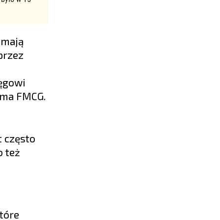
 mają
przez
i
ęgowi
lama FMCG.
t często
o też
tóre