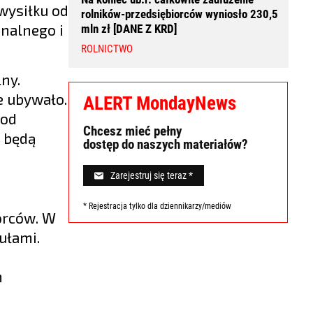
wysiłku od
rolników-przedsiębiorców wyniosło 230,5
onalnego i
mln zł [DANE Z KRD]
ROLNICTWO
ny.
e ubywało.
ALERT MondayNews
 od
Chcesz mieć pełny
m będą
dostęp do naszych materiałów?
Zarejestruj się teraz *
* Rejestracja tylko dla dziennikarzy/mediów
órców. W
kułami.
h