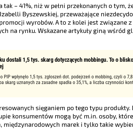
a tak – 41%, niż w pełni przekonanych o tym, ż
 Izabelli Byszewskiej, przeważające niezdecyd
romocji wyrobów. A to z kolei jest związane z
ch na rynku. Wskazane artykuły giną wśród g
ku dostali 1,5 tys. skarg dotyczących mobbingu. To o blisko
ej
o PIP wpłynęło 1,5 tys. zgłoszeń dot. podejrzeń o mobbing, czyli o 7,8
zba skarg uznanych za zasadne spadła o 35,1%, a liczba czynności kon
eresowanych sięganiem po tego typu produkty. 
rupie konsumentów mogą być m.in. osoby, które
 międzynarodowych marek i tylko takie wybie