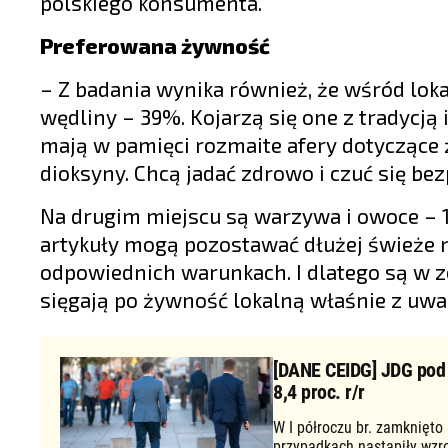
polskiego konsumenta.
Preferowana żywność
– Z badania wynika również, że wśród lok
wędliny – 39%. Kojarzą się one z tradyc
mają w pamięci rozmaite afery dotyczące 
dioksyny. Chcą jadać zdrowo i czuć się be
Na drugim miejscu są warzywa i owoce – 1
artykuły mogą pozostawać dłużej świeże n
odpowiednich warunkach. I dlatego są w z
sięgają po żywność lokalną właśnie z uwa
[DANE CEIDG] JDG pod d
8,4 proc. r/r
W I półroczu br. zamknięto
przypadkach nastąpiły wzr