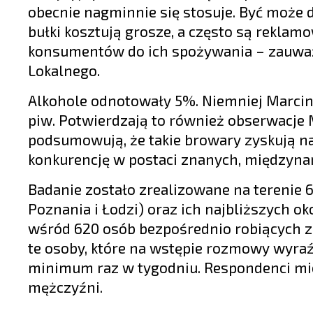
obecnie nagminnie się stosuje. Być może
bułki kosztują grosze, a często są reklamo
konsumentów do ich spożywania – zauważa
Lokalnego.
Alkohole odnotowały 5%. Niemniej Marcin 
piw. Potwierdzają to również obserwacje 
podsumowują, że takie browary zyskują n
konkurencję w postaci znanych, międzyn
Badanie zostało zrealizowane na terenie 
Poznania i Łodzi) oraz ich najbliższych ok
wśród 620 osób bezpośrednio robiących za
te osoby, które na wstępie rozmowy wyraź
minimum raz w tygodniu. Respondenci mieli
mężczyźni.