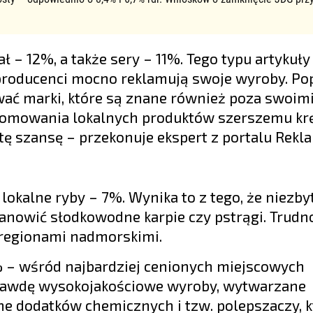
 – 12%, a także sery – 11%. Tego typu artykuły
producenci mocno reklamują swoje wyroby. Po
wać marki, które są znane również poza swoim
promowania lokalnych produktów szerszemu kr
tę szansę – przekonuje ekspert z portalu Rek
okalne ryby – 7%. Wynika to z tego, że niezby
tanowić słodkowodne karpie czy pstrągi. Trudn
a regionami nadmorskimi.
% – wśród najbardziej cenionych miejscowych
prawdę wysokojakościowe wyroby, wytwarzane
e dodatków chemicznych i tzw. polepszaczy, k