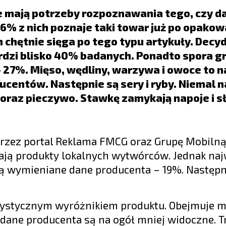
nie mają potrzeby rozpoznawania tego, czy d
36% z nich poznaje taki towar już po opakow
chętnie sięga po tego typu artykuły. Decyd
erdzi blisko 40% badanych. Ponadto spora g
 27%. Mięso, wędliny, warzywa i owoce to n
centów. Następnie są sery i ryby. Niemal 
 oraz pieczywo. Stawkę zamykają napoje i s
przez portal Reklama FMCG oraz Grupę Mobiln
ają produkty lokalnych wytwórców. Jednak naj
 wymieniane dane producenta – 19%. Następni
rystycznym wyróżnikiem produktu. Obejmuje m.
 i dane producenta są na ogół mniej widoczne. 