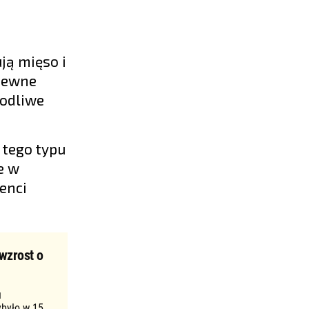
ją mięso i
apewne
kodliwe
 tego typu
e w
enci
wzrost o
u
ybyło w 15