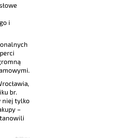
ysłowe
go i
ionalnych
perci
ogromną
lamowymi.
Wrocławia,
ku br.
niej tylko
akupy –
stanowili