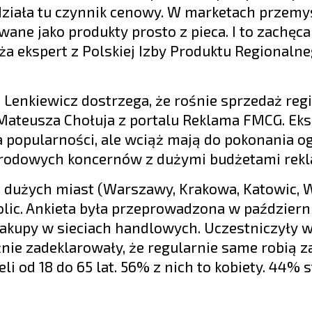
 działa tu czynnik cenowy. W marketach przem
wane jako produkty prosto z pieca. I to zachęca
 ekspert z Polskiej Izby Produktu Regionalne
Lenkiewicz dostrzega, że rośnie sprzedaż reg
Mateusza Chołuja z portalu Reklama FMCG. Eks
a popularności, ale wciąż mają do pokonania 
arodowych koncernów z dużymi budżetami rek
6 dużych miast (Warszawy, Krakowa, Katowic, 
olic. Ankieta była przeprowadzona w październi
kupy w sieciach handlowych. Uczestniczyły w 
nie zadeklarowały, że regularnie same robią z
 od 18 do 65 lat. 56% z nich to kobiety. 44% 