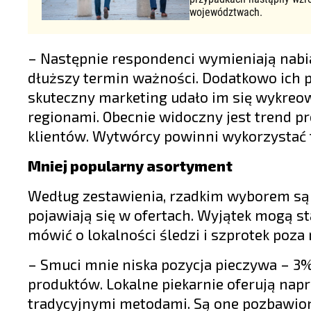
województwach.
– Następnie respondenci wymieniają nabiał
dłuższy termin ważności. Dodatkowo ich 
skuteczny marketing udało im się wykreo
regionami. Obecnie widoczny jest trend 
klientów. Wytwórcy powinni wykorzystać 
Mniej popularny asortyment
Według zestawienia, rzadkim wyborem są l
pojawiają się w ofertach. Wyjątek mogą s
mówić o lokalności śledzi i szprotek poz
– Smuci mnie niska pozycja pieczywa – 3
produktów. Lokalne piekarnie oferują na
tradycyjnymi metodami. Są one pozbawion