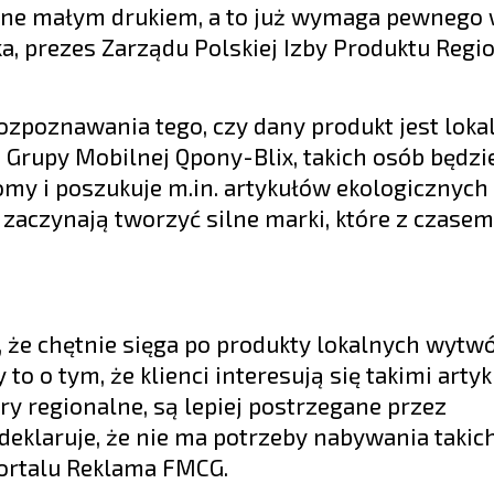
one małym drukiem, a to już wymaga pewnego 
, prezes Zarządu Polskiej Izby Produktu Regi
zpoznawania tego, czy dany produkt jest lokal
Grupy Mobilnej Qpony-Blix, takich osób będzi
omy i poszukuje m.in. artykułów ekologicznych
 zaczynają tworzyć silne marki, które z czase
 że chętnie sięga po produkty lokalnych wytw
 to o tym, że klienci interesują się takimi arty
y regionalne, są lepiej postrzegane przez
eklaruje, że nie ma potrzeby nabywania takic
portalu Reklama FMCG.