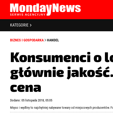
STRONA GŁÓWNA
BIZNES I GOSPODARKA
O NAS
KATEGORIE
POLITYKA PRYWATNOŚCI
BANKOWOŚĆ I FINANSE
REGULAMIN
BIZNES I GOSPODARKA
HANDEL
LICENCJA
NOWE TECHNOLOGIE
REJESTRACJA
Konsumenci o l
SPOŁECZEŃSTWO
KONTAKT
głównie jakość.
EDUKACJA
MEDIA
cena
Zapamiętaj mnie
Zapomniałeś 
ZDROWIE I URODA
Dodano: 05 listopada 2018, 05:05
KULTURA
Mięso i wędliny to najchętniej nabywane towary od miejscowych producentów. 