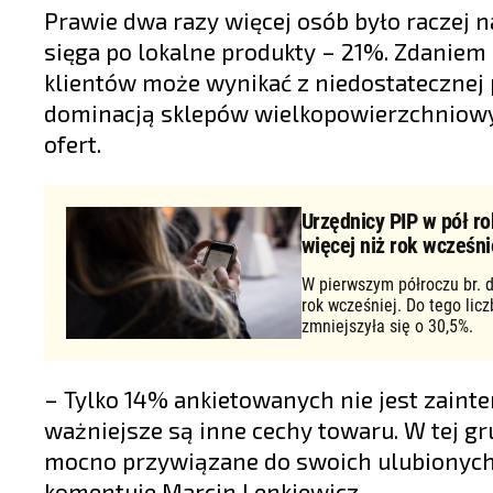
Prawie dwa razy więcej osób było raczej n
sięga po lokalne produkty – 21%. Zdaniem
klientów może wynikać z niedostatecznej p
dominacją sklepów wielkopowierzchniowy
ofert.
Urzędnicy PIP w pół ro
więcej niż rok wcześni
W pierwszym półroczu br. d
rok wcześniej. Do tego lic
zmniejszyła się o 30,5%.
– Tylko 14% ankietowanych nie jest zaint
ważniejsze są inne cechy towaru. W tej g
mocno przywiązane do swoich ulubionych,
komentuje Marcin Lenkiewicz.