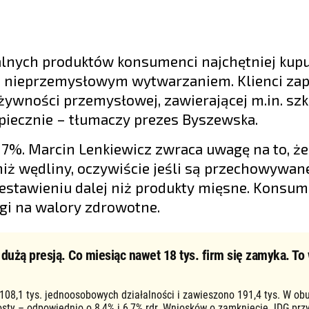
alnych produktów konsumenci najchętniej kupu
ją i nieprzemysłowym wytwarzaniem. Klienci z
żywności przemysłowej, zawierającej m.in. sz
zpiecznie – tłumaczy prezes Byszewska.
7%. Marcin Lenkiewicz zwraca uwagę na to, że
iż wędliny, oczywiście jeśli są przechowywan
estawieniu dalej niż produkty mięsne. Konsum
gi na walory zdrowotne.
użą presją. Co miesiąc nawet 18 tys. firm się zamyka. To 
 108,1 tys. jednoosobowych działalności i zawieszono 191,4 tys. W ob
osty – odpowiednio o 8,4% i 6,7% rdr. Wniosków o zamknięcie JDG prz