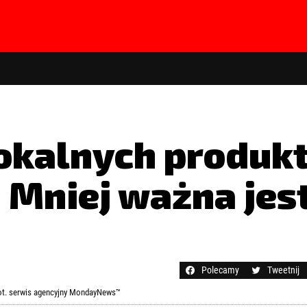
okalnych produkta
 Mniej ważna jes
hasła?
Kliknij tutaj
Polecamy
Tweetnij
Fot. serwis agencyjny MondayNews™