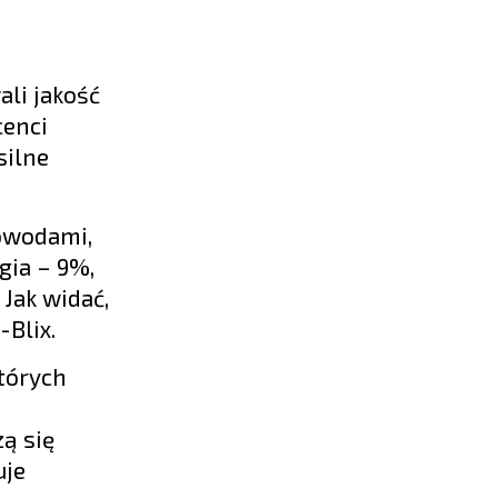
ali jakość
cenci
silne
powodami,
gia – 9%,
Jak widać,
Blix.
których
ą się
uje