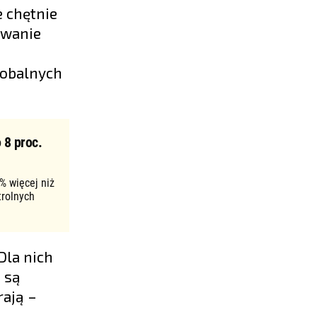
e chętnie
owanie
lobalnych
 8 proc.
% więcej niż
trolnych
Dla nich
 są
rają –