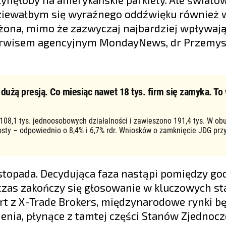
ziewałbym się wyraźnego oddźwięku również w 
żona, mimo że zazwyczaj najbardziej wpływają
serwisem agencyjnym MondayNews, dr Przemy
użą presją. Co miesiąc nawet 18 tys. firm się zamyka. To 
 108,1 tys. jednoosobowych działalności i zawieszono 191,4 tys. W ob
osty – odpowiednio o 8,4% i 6,7% rdr. Wniosków o zamknięcie JDG prz
topada. Decydująca faza nastąpi pomiędzy go
czas zakończy się głosowanie w kluczowych s
t z X-Trade Brokers, międzynarodowe rynki b
enia, płynące z tamtej części Stanów Zjednoc