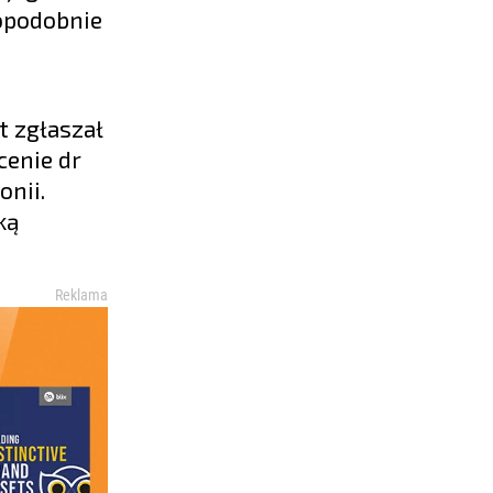
dopodobnie
t zgłaszał
cenie dr
onii.
ką
Reklama