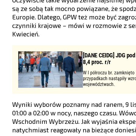
są ze sobą tak mocno powiązane, że spod
Europie. Dlatego, GPW też może być zagro
czynniki krajowe – mówi w rozmowie z 
Kwiecień.
[DANE CEIDG] JDG pod d
8,4 proc. r/r
W I półroczu br. zamknięto
przypadkach nastąpiły wzr
województwach.
Wyniki wyborów poznamy nad ranem, 9 lis
01:00 a 02:00 w nocy, naszego czasu. Wów
Wschodnim Wybrzeżu. Jak wyjaśnia eksper
natychmiast reagowały na bieżące doniesi