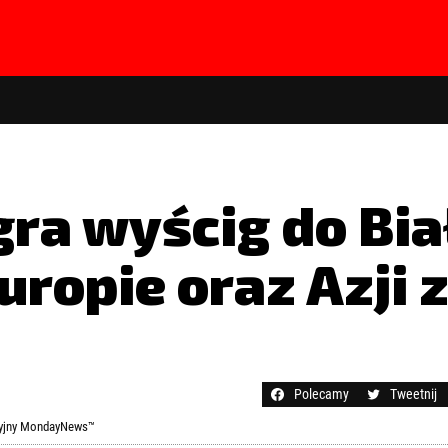
gra wyścig do Bi
uropie oraz Azji 
hasła?
Kliknij tutaj
Polecamy
Tweetnij
ncyjny MondayNews™