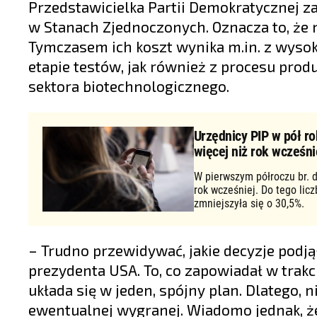
Przedstawicielka Partii Demokratycznej z
w Stanach Zjednoczonych. Oznacza to, że n
Tymczasem ich koszt wynika m.in. z wys
etapie testów, jak również z procesu produ
sektora biotechnologicznego.
Urzędnicy PIP w pół ro
więcej niż rok wcześni
W pierwszym półroczu br. d
rok wcześniej. Do tego lic
zmniejszyła się o 30,5%.
– Trudno przewidywać, jakie decyzje podją
prezydenta USA. To, co zapowiadał w trakc
układa się w jeden, spójny plan. Dlatego, 
ewentualnej wygranej. Wiadomo jednak, ż