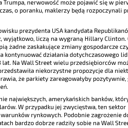
a Trumpa, nerwowość może pojawić się w pier
wczas, o poranku, maklerzy będą rozpoczynali p
anowisku prezydenta USA kandydata Republikan
, wyjątkowo, liczą na wygraną Hillary Clinton.
pią żadne zaskakujące zmiany gospodarcze cz
a kontynuować działania dotychczasowego lide
 8 lat. Na Wall Street wielu przedsiębiorców mo
przedstawiła niekorzystne propozycje dla niek
prawia, że parkiety zareagowałyby pozytywnie,
eń.
nie największych, amerykańskich banków, któr
arów. W przypadku jej zwycięstwa, ten sektor
h warunków rynkowych. Podobnie zagrożenie d
tach bardzo dobrze radziły sobie na Wall Stree