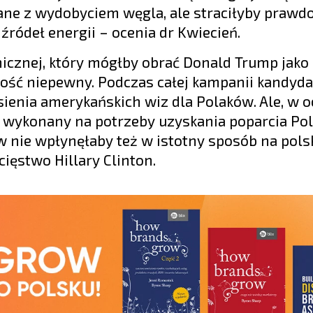
ane z wydobyciem węgla, ale straciłyby praw
źródeł energii – ocenia dr Kwiecień.
nicznej, który mógłby obrać Donald Trump jako
dość niepewny. Podczas całej kampanii kandyda
sienia amerykańskich wiz dla Polaków. Ale, w o
t wykonany na potrzeby uzyskania poparcia Pol
 nie wpłynęłaby też w istotny sposób na pols
ięstwo Hillary Clinton.