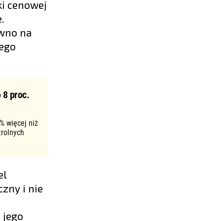
ki cenowej
.
ówno na
łego
 8 proc.
% więcej niż
trolnych
el
zny i nie
 jego