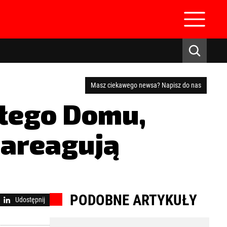
Masz ciekawego newsa? Napisz do nas
ałego Domu,
zareagują
zaloguj się
PODOBNE ARTYKUŁY
Udostępnij