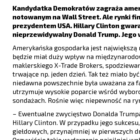
LIFESTYLE
Kandydatka Demokratów zagraża amer
OPINIE I KOMENTARZE
notowanym na Wall Street. Ale rynki f
prezydentem USA. Hillary Clinton gwara
nieprzewidywalny Donald Trump. Jego w
Amerykańska gospodarka jest największą 
będzie miał duży wpływ na międzynarodow
maklerskiego X-Trade Brokers, spodziewan
trwające np. jeden dzień. Tak też miało by
niedawna powszechnie była uważana za fa
utrzymuje wysokie poparcie wśród wyborc
sondażach. Rośnie więc niepewność na ry
– Ewentualne zwycięstwo Donalda Trumpa
Hillary Clinton. W przypadku jego sukce
giełdowych, przynajmniej w pierwszych dn
Oczywiście takie wydarzenie najsilniej wp