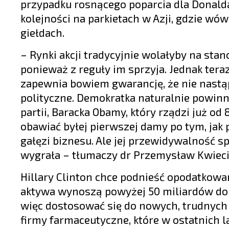
przypadku rosnącego poparcia dla Donald
kolejności na parkietach w Azji, gdzie wó
giełdach.
– Rynki akcji tradycyjnie wolałyby na st
ponieważ z reguły im sprzyja. Jednak teraz
zapewnia bowiem gwarancję, że nie nastą
polityczne. Demokratka naturalnie powinn
partii, Baracka Obamy, który rządzi już od
obawiać byłej pierwszej damy po tym, jak 
gałęzi biznesu. Ale jej przewidywalność s
wygrała – tłumaczy dr Przemysław Kwieci
Hillary Clinton chce podnieść opodatkowa
aktywa wynoszą powyżej 50 miliardów dol
więc dostosować się do nowych, trudnyc
firmy farmaceutyczne, które w ostatnich la