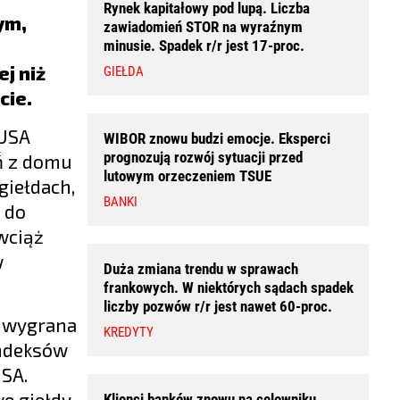
Rynek kapitałowy pod lupą. Liczba
ym,
zawiadomień STOR na wyraźnym
minusie. Spadek r/r jest 17-proc.
j niż
GIEŁDA
cie.
 USA
WIBOR znowu budzi emocje. Eksperci
prognozują rozwój sytuacji przed
́ z domu
lutowym orzeczeniem TSUE
giełdach,
BANKI
a do
wciąż
w
Duża zmiana trendu w sprawach
frankowych. W niektórych sądach spadek
liczby pozwów r/r jest nawet 60-proc.
ż wygrana
KREDYTY
indeksów
USA.
we giełdy
Klienci banków znowu na celowniku.