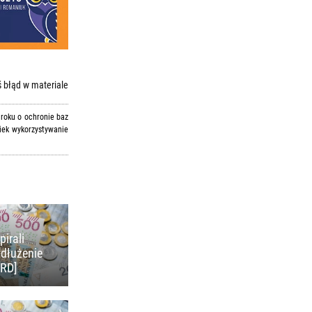
 błąd w materiale
 roku o ochronie baz
iek wykorzystywanie
pirali
adłużenie
KRD]