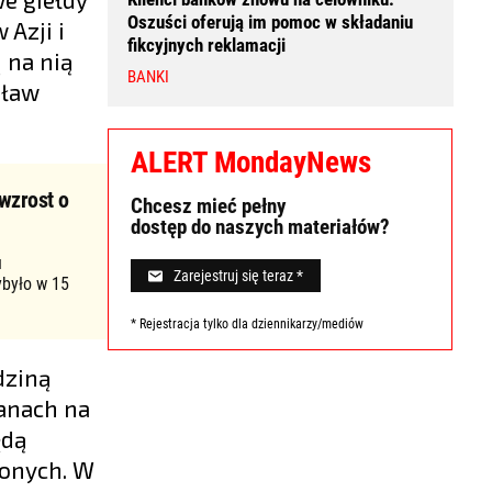
Oszuści oferują im pomoc w składaniu
Azji i
fikcyjnych reklamacji
 na nią
BANKI
sław
ALERT MondayNews
wzrost o
Chcesz mieć pełny
dostęp do naszych materiałów?
u
Zarejestruj się teraz *
ybyło w 15
* Rejestracja tylko dla dziennikarzy/mediów
dziną
tanach na
ędą
zonych. W