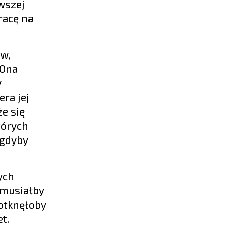
wszej
racę na
ów,
 Ona
y
ra jej
że się
tórych
 gdyby
ych
 musiałby
otknęłoby
t.