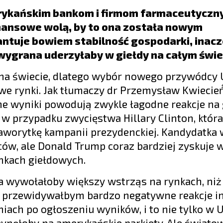
ykańskim bankom i firmom farmaceutyczn
inansowe wolą, by to ona została nowym
ntuje bowiem stabilność gospodarki, inacze
ygrana uderzyłaby w giełdy na całym świe
na świecie, dlatego wybór nowego przywódcy
e rynki. Jak tłumaczy dr Przemysław Kwiecień
e wyniki powodują zwykle łagodne reakcje na 
ć w przypadku zwycięstwa Hillary Clinton, któr
worytkę kampanii prezydenckiej. Kandydatka 
ów, ale Donald Trump coraz bardziej zyskuje 
nkach giełdowych.
 wywołałoby większy wstrząs na rynkach, ni
su, przewidywałbym bardzo negatywne reakcje 
iach po ogłoszeniu wyników, i to nie tylko w 
łynęłoby na amerykańskie parkiety. Ale świato