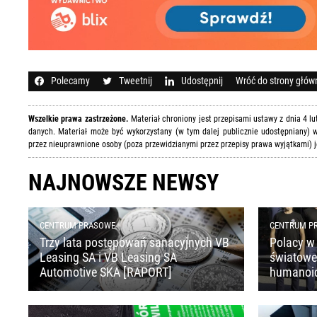
Polecamy
Tweetnij
Udostępnij
Wróć do strony głów
Wszelkie prawa zastrzeżone.
Materiał chroniony jest przepisami ustawy z dnia 4 l
danych. Materiał może być wykorzystany (w tym dalej publicznie udostępniany) w
przez nieuprawnione osoby (poza przewidzianymi przez przepisy prawa wyjątkami) j
NAJNOWSZE NEWSY
CENTRUM PRASOWE
CENTRUM P
Trzy lata postępowań sanacyjnych VB
Polacy w 
Leasing SA i VB Leasing SA
światoweg
Automotive SKA [RAPORT]
humanoi