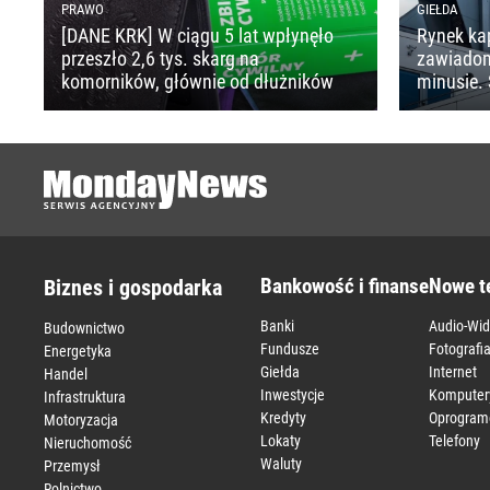
PRAWO
GIEŁDA
[DANE KRK] W ciągu 5 lat wpłynęło
Rynek ka
przeszło 2,6 tys. skarg na
zawiado
komorników, głównie od dłużników
minusie. 
Bankowość i finanse
Nowe t
Biznes i gospodarka
Banki
Audio-Wi
Budownictwo
Fundusze
Fotografi
Energetyka
Giełda
Internet
Handel
Inwestycje
Komputer
Infrastruktura
Kredyty
Oprogram
Motoryzacja
Lokaty
Telefony
Nieruchomość
Waluty
Przemysł
Rolnictwo