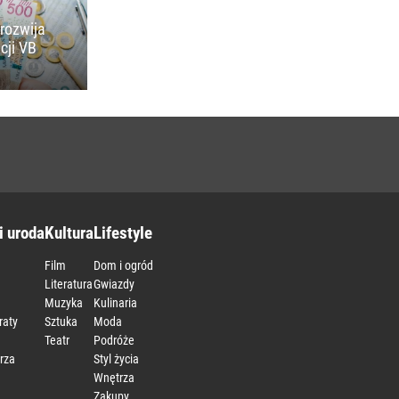
rozwija
cji VB
i uroda
Kultura
Lifestyle
Film
Dom i ogród
Literatura
Gwiazdy
Muzyka
Kulinaria
raty
Sztuka
Moda
Teatr
Podróże
rza
Styl życia
Wnętrza
Zakupy