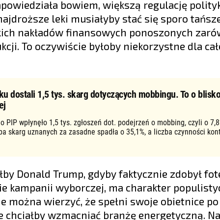
apowiedziała bowiem, większą regulację polity
ajdroższe leki musiałyby stać się sporo tańsze
okich nakładów finansowych ponoszonych zar
kcji. To oczywiście byłoby niekorzystne dla ca
ku dostali 1,5 tys. skarg dotyczących mobbingu. To o blisko
ej
o PIP wpłynęło 1,5 tys. zgłoszeń dot. podejrzeń o mobbing, czyli o 7,8
zba skarg uznanych za zasadne spadła o 35,1%, a liczba czynności kon
łby Donald Trump, gdyby faktycznie zdobył fot
ie kampanii wyborczej, ma charakter populistyc
nie można wierzyć, że spełni swoje obietnice po
e chciałby wzmacniać branżę energetyczną. Na