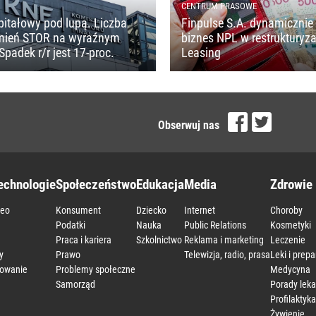
CENTRUM PRASOWE
pitałowy pod lupą. Liczba
Finpulse S.A. dynamicznie 
mień STOR na wyraźnym
biznes NPL w restrukturyza
Spadek r/r jest 17-proc.
Leasing
Obserwuj nas
echnologie
Społeczeństwo
Edukacja
Media
Zdrowie 
deo
Konsument
Dziecko
Internet
Choroby
a
Podatki
Nauka
Public Relations
Kosmetyki
Praca i kariera
Szkolnictwo
Reklama i marketing
Leczenie
y
Prawo
Telewizja, radio, prasa
Leki i prepa
owanie
Problemy społeczne
Medycyna
Samorząd
Porady leka
Profilaktyka
Żywienie