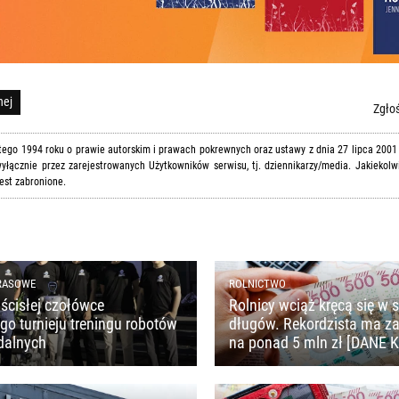
nej
Zgłoś
utego 1994 roku o prawie autorskim i prawach pokrewnych oraz ustawy z dnia 27 lipca 2001
yłącznie przez zarejestrowanych Użytkowników serwisu, tj. dziennikarzy/media. Jakiekolw
est zabronione.
RASOWE
ROLNICTWO
ścisłej czołówce
Rolnicy wciąż kręcą się w s
o turnieju treningu robotów
długów. Rekordzista ma z
dalnych
na ponad 5 mln zł [DANE 