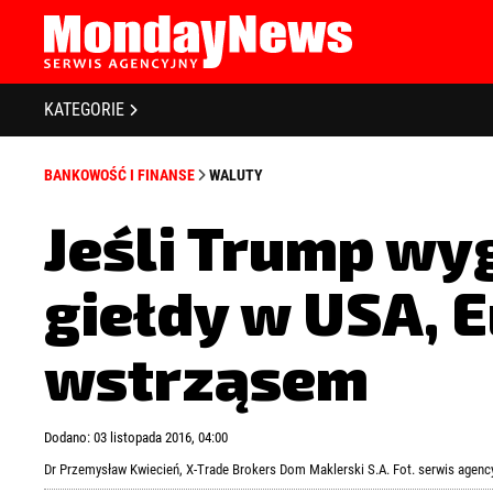
STRONA GŁÓWNA
BIZNES I GOSPODARKA
O NAS
KATEGORIE
POLITYKA PRYWATNOŚCI
BANKOWOŚĆ I FINANSE
REGULAMIN
BANKOWOŚĆ I FINANSE
WALUTY
LICENCJA
NOWE TECHNOLOGIE
REJESTRACJA
Jeśli Trump wy
SPOŁECZEŃSTWO
KONTAKT
giełdy w USA, E
EDUKACJA
MEDIA
wstrząsem
Zapamiętaj mnie
Zapomniałeś 
ZDROWIE I URODA
Dodano: 03 listopada 2016, 04:00
KULTURA
Dr Przemysław Kwiecień, X-Trade Brokers Dom Maklerski S.A. Fot. serwis age