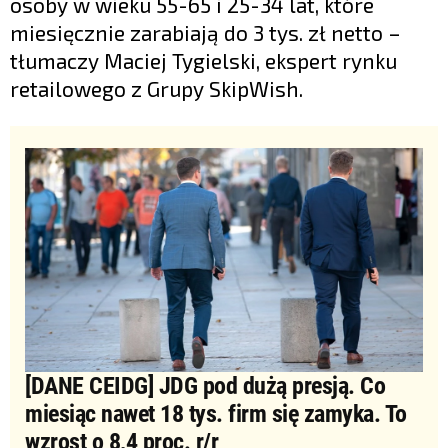
osoby w wieku 55-65 i 25-34 lat, które
miesięcznie zarabiają do 3 tys. zł netto –
tłumaczy Maciej Tygielski, ekspert rynku
retailowego z Grupy SkipWish.
[DANE CEIDG] JDG pod dużą presją. Co
miesiąc nawet 18 tys. firm się zamyka. To
wzrost o 8,4 proc. r/r