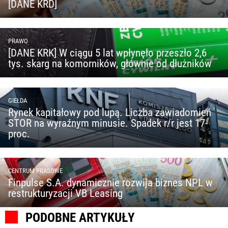
[DANE KRD]
PRAWO
[DANE KRK] W ciągu 5 lat wpłynęło przeszło 2,6
tys. skarg na komorników, głównie od dłużników
GIEŁDA
Rynek kapitałowy pod lupą. Liczba zawiadomień
STOR na wyraźnym minusie. Spadek r/r jest 17-
proc.
CENTRUM PRASOWE
Finpulse S.A. dynamicznie rozwija biznes NPL w
restrukturyzacji VB Leasing
PODOBNE ARTYKUŁY