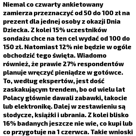
LIFESTYLE
Niemal co czwarty ankietowany
zamierza przeznaczyć od 50 do 100 zł na
OPINIE I KOMENTARZE
prezent dla jednej osoby z okazji Dnia
Dziecka. Z kolei 15% uczestników
sondażu chce na ten cel wydać od 100 do
150 zł. Natomiast 12% nie będzie w ogóle
obchodzić tego święta. Wiadomo
również, że prawie 27% respondentów
planuje wręczyć pieniądze w gotówce.
To, według ekspertów, jest dość
zaskakującym trendem, bo od wielu lat
Polacy głównie dawali zabawki, łakocie
lub elektronikę. Dalej w zestawieniu są
słodycze, książki i ubrania. Z kolei blisko
16% badanych jeszcze nie wie, co kupi lub
co przygotuje na 1 czerwca. Takie wnioski