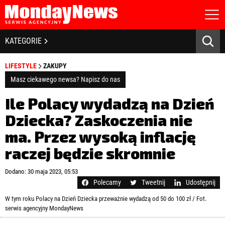
STRONA GŁÓWNA
BIZNES I GOSPODARKA
KATEGORIE
O NAS
POLITYKA PRYWATNOŚCI
BANKOWOŚĆ I FINANSE
LIFESTYLE
ZAKUPY
REGULAMIN
LICENCJA
Masz ciekawego newsa? Napisz do nas
NOWE TECHNOLOGIE
REJESTRACJA
Ile Polacy wydadzą na Dzień
KONTAKT
SPOŁECZEŃSTWO
Dziecka? Zaskoczenia nie
ma. Przez wysoką inflację
EDUKACJA
raczej będzie skromnie
MEDIA
Zapamiętaj mnie
Dodano: 30 maja 2023, 05:53
ZDROWIE I URODA
Zapomniałeś hasła?
Kliknij tutaj
Polecamy
Tweetnij
Udostępnij
zaloguj się
W tym roku Polacy na Dzień Dziecka przeważnie wydadzą od 50 do 100 zł / Fot.
KULTURA
serwis agencyjny MondayNews