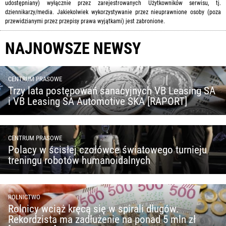
udostępniany) wyłącznie przez zarejestrowanych Użytkowników serwisu, tj.
dziennikarzy/media. Jakiekolwiek wykorzystywanie przez nieuprawnione osoby (poza
przewidzianymi przez przepisy prawa wyjątkami) jest zabronione.
NAJNOWSZE NEWSY
CENTRUM PRASOWE
Trzy lata postępowań sanacyjnych VB Leasing SA
i VB Leasing SA Automotive SKA [RAPORT]
CENTRUM PRASOWE
Polacy w ścisłej czołówce światowego turnieju
treningu robotów humanoidalnych
ROLNICTWO
Rolnicy wciąż kręcą się w spirali długów.
Rekordzista ma zadłużenie na ponad 5 mln zł