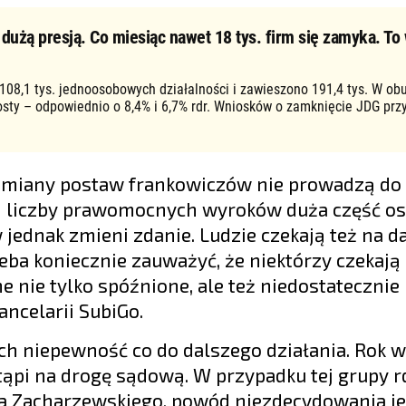
użą presją. Co miesiąc nawet 18 tys. firm się zamyka. To 
 108,1 tys. jednoosobowych działalności i zawieszono 191,4 tys. W ob
osty – odpowiednio o 8,4% i 6,7% rdr. Wniosków o zamknięcie JDG prz
 zmiany postaw frankowiczów nie prowadzą do 
ej liczby prawomocnych wyroków duża część o
ednak zmieni zdanie. Ludzie czekają też na d
ba koniecznie zauważyć, że niektórzy czekają
 nie tylko spóźnione, ale też niedostatecznie
ancelarii SubiGo.
h niepewność co do dalszego działania. Rok w
ąpi na drogę sądową. W przypadku tej grupy rd
ada Zacharzewskiego, powód niezdecydowania jes