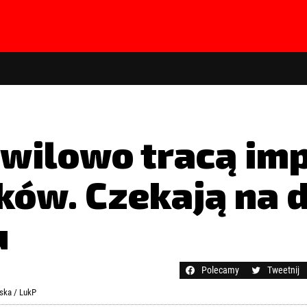
wilowo tracą imp
ków. Czekają na
u
hasła?
Kliknij tutaj
Polecamy
Tweetnij
ska / LukP