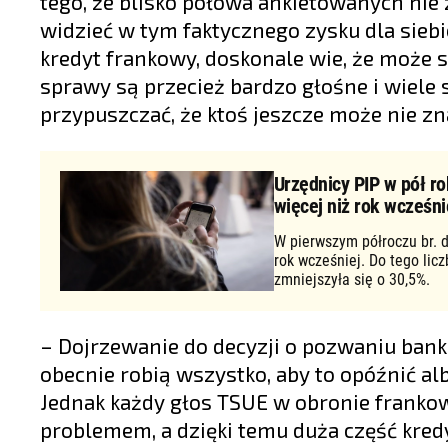
tego, że blisko połowa ankietowanych nie
widzieć w tym faktycznego zysku dla siebie
kredyt frankowy, doskonale wie, że może 
sprawy są przecież bardzo głośne i wiele 
przypuszczać, że ktoś jeszcze może nie z
Urzędnicy PIP w pół ro
więcej niż rok wcześni
W pierwszym półroczu br. d
rok wcześniej. Do tego lic
zmniejszyła się o 30,5%.
– Dojrzewanie do decyzji o pozwaniu ban
obecnie robią wszystko, aby to opóźnić al
Jednak każdy głos TSUE w obronie frank
problemem, a dzięki temu duża część kredy