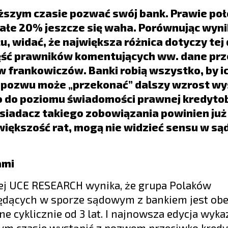
iższym czasie pozwać swój bank. Prawie po
całe 20% jeszcze się waha. Porównując wyni
 widać, że największa różnica dotyczy tej 
 Część prawników komentujących ww. dane pr
ów frankowiczów. Banki robią wszystko, by i
ia pozwu może „przekonać” dalszy wzrost w
 co do poziomu świadomości prawnej kredyto
osiadacz takiego zobowiązania powinien już
 większość rat, mogą nie widzieć sensu w s
ami
ej UCE RESEARCH wynika, że grupa Polaków
będących w sporze sądowym z bankiem jest ob
 cyklicznie od 3 lat. I najnowsza edycja wykaz
ym czasie wystąpić z pozwem przeciwko kred