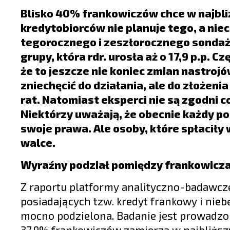
LIFESTYLE
Blisko 40% frankowiczów chce w najbl
OPINIE I KOMENTARZE
kredytobiorców nie planuje tego, a nie
tegorocznego i zeszłorocznego sondażu,
grupy, która rdr. urosła aż o 17,9 p.p.
że to jeszcze nie koniec zmian nastroj
zniechęcić do działania, ale do złożen
rat. Natomiast eksperci nie są zgodni
Niektórzy uważają, że obecnie każdy p
swoje prawa. Ale osoby, które spłaciły
walce.
Wyraźny podział pomiędzy frankowicz
Z raportu platformy analityczno-badawcz
posiadających tzw. kredyt frankowy i nie
mocno podzielona. Badanie jest prowadzone
37,9% frankowiczów zamierza w najbliższ