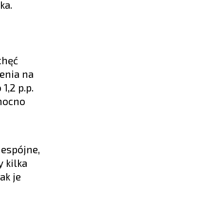
ka.
chęć
enia na
1,2 p.p.
 mocno
iespójne,
 kilka
ak je