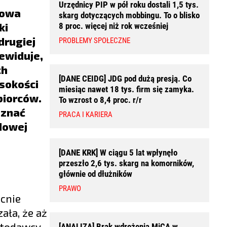
Urzędnicy PIP w pół roku dostali 1,5 tys.
łowa
skarg dotyczących mobbingu. To o blisko
ki
8 proc. więcej niż rok wcześniej
drugiej
PROBLEMY SPOŁECZNE
zewiduje,
ch
[DANE CEIDG] JDG pod dużą presją. Co
ysokości
miesiąc nawet 18 tys. firm się zamyka.
biorców.
To wzrost o 8,4 proc. r/r
 znać
PRACA I KARIERA
ądowej
[DANE KRK] W ciągu 5 lat wpłynęło
przeszło 2,6 tys. skarg na komorników,
głównie od dłużników
PRAWO
ecnie
ała, że aż
ytodawcy.
[ANALIZA] Brak wdrożenia MiCA w