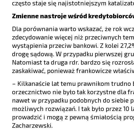
często staje się najistotniejszym kataliza
Zmienne nastroje wśród kredytobiorc
Dla porównania warto wskazać, że rok wc
zdecydowanie więcej niż przeciwnych te
wystąpienia przeciw bankowi. Z kolei 27,
drogę sądową. W przypadku pierwszej grupy 
Natomiast ta druga rdr. bardzo się rozrosł
zaskakiwać, ponieważ frankowicze właściw
– Kilkanaście lat temu prawnikom trudno b
orzecznictwo nie było tak korzystne dla f
nawet w przypadku podobnych do siebie p
możliwych rozwiązań. I tak było przez 10 lat
prowadzić i mogą z pewną śmiałością pr
Zacharzewski.