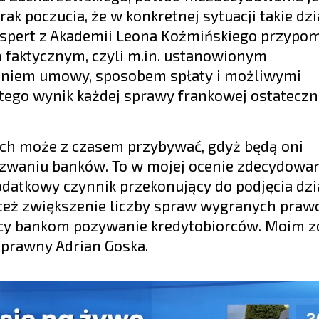
k poczucia, że w konkretnej sytuacji takie dzi
kspert z Akademii Leona Koźmińskiego przypom
 faktycznym, czyli m.in. ustanowionym
niem umowy, sposobem spłaty i możliwymi
atego wynik każdej sprawy frankowej ostatecz
.
ch może z czasem przybywać, gdyż będą oni
ozwaniu banków. To w mojej ocenie zdecydowa
odatkowy czynnik przekonujący do podjęcia dzia
ć też zwiększenie liczby spraw wygranych pra
cy bankom pozywanie kredytobiorców. Moim z
 prawny Adrian Goska.