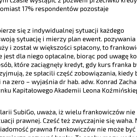
atomiast 17% respondentów pozostaje
erze się z indywidualnej sytuacji każdego
swoją sytuację i mierzy plan ewent. pozywania
duży i został w większości spłacony, to frankow
 jest dla niego opłacalne, biorąc pod uwagę k
ób, które zaciągnęły kredyt, gdy kurs franka b
rzyjmują, że spłacili część zobowiązania, kiedy
zli na zero – wyjaśnia dr hab. adw. Konrad Zach
ynku Kapitałowego Akademii Leona Koźmińskie
larii SubiGo, uważa, iż wielu frankowiczów nie
uacji prawnej. Cześć też zwyczajnie się waha.
wiadomość prawna frankowiczów nie może by