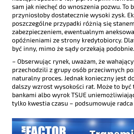
sam jak niechęć do wnoszenia pozwu. To bra
przyniosłoby dostatecznie wysoki zysk. E
poszczególne przypadki różnią się stanem
zabezpieczeniem, ewentualnym aneksowa
opóźnieniami ze strony kredytobiorcy. Dl
być inny, mimo że sądy orzekają podobnie
– Obserwując rynek, uważam, że wahający
przechodzili z grupy osób przeciwnych p
naturalny proces. Jednak konieczny jest d
dalszy wzrost wysokości rat. Może to by
bankami albo wyrok TSUE uniemożliwiają
tylko kwestia czasu – podsumowuje radca