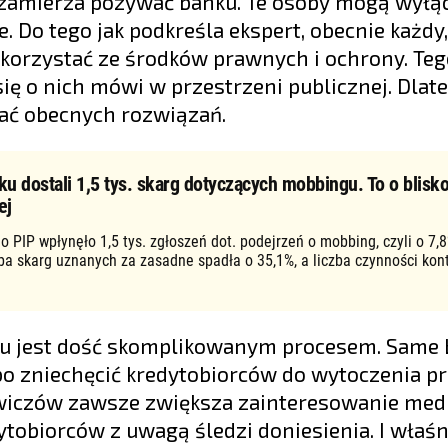
 zamierza pozywać banku. Te osoby mogą wyłąc
. Do tego jak podkreśla ekspert, obecnie każdy
skorzystać ze środków prawnych i ochrony. Teg
się o nich mówi w przestrzeni publicznej. Dlat
nać obecnych rozwiązań.
ku dostali 1,5 tys. skarg dotyczących mobbingu. To o blisko
ej
o PIP wpłynęło 1,5 tys. zgłoszeń dot. podejrzeń o mobbing, czyli o 7,8
zba skarg uznanych za zasadne spadła o 35,1%, a liczba czynności kon
ku jest dość skomplikowanym procesem. Same 
bo zniechęcić kredytobiorców do wytoczenia pr
owiczów zawsze zwiększa zainteresowanie me
tobiorców z uwagą śledzi doniesienia. I właśn