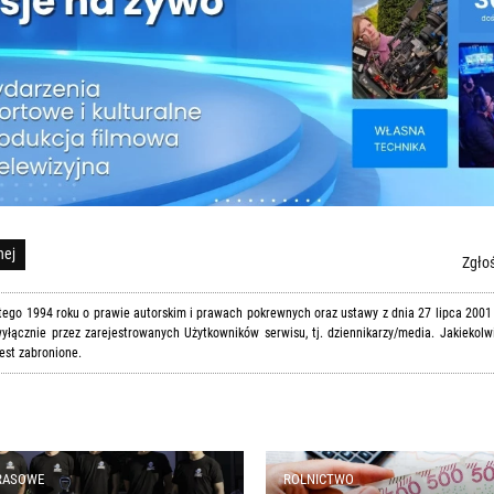
nej
Zgłoś
utego 1994 roku o prawie autorskim i prawach pokrewnych oraz ustawy z dnia 27 lipca 2001
yłącznie przez zarejestrowanych Użytkowników serwisu, tj. dziennikarzy/media. Jakiekolw
est zabronione.
RASOWE
ROLNICTWO