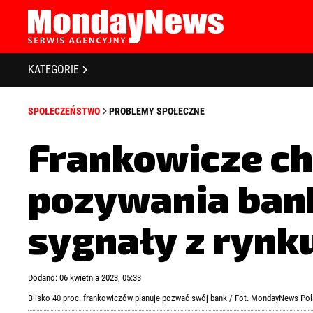
STRONA GŁÓWNA
BIZNES I GOSPODARKA
O NAS
KATEGORIE
POLITYKA PRYWATNOŚCI
BANKOWOŚĆ I FINANSE
REGULAMIN
SPOŁECZEŃSTWO
PROBLEMY SPOŁECZNE
LICENCJA
NOWE TECHNOLOGIE
REJESTRACJA
Frankowicze ch
SPOŁECZEŃSTWO
KONTAKT
pozywania ban
EDUKACJA
MEDIA
sygnały z rynk
Zapamiętaj mnie
Zapomniałeś 
ZDROWIE I URODA
Dodano: 06 kwietnia 2023, 05:33
KULTURA
Blisko 40 proc. frankowiczów planuje pozwać swój bank / Fot. MondayNews Pol