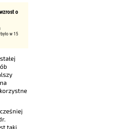
wzrost o
u
ybyło w 15
stałej
sób
alszy
 na
 korzystne
cześniej
r.
t taki