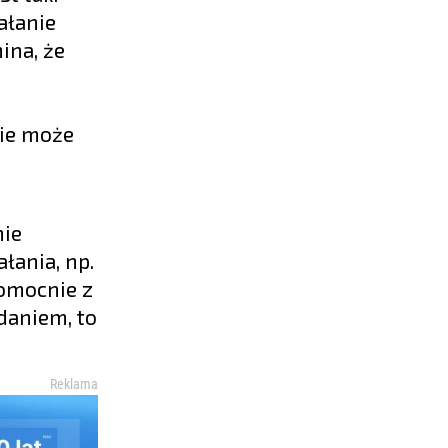
ałanie
ina, że
nie może
nie
łania, np.
womocnie z
daniem, to
Reklama