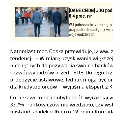
[DANE CEIDG] JDG pod d
8,4 proc. r/r
W I półroczu br. zamknięto
przypadkach nastąpiły wzr
województwach.
Natomiast mec. Goska przewiduje, iż ww.
tendencji. – W miarę uzyskiwania większ
niechętnych do pozywania swoich banków j
rozwój wypadków przed TSUE. Do tego trze
propozycje ustawowe. Jednak mogą być one
dla kredytobiorców – wyjaśnia ekspert z K
Co ciekawe, mocno ubyło osób wyrażającyc
33,7% frankowiczów nie wiedziało, czy wst
nastąpił spadek o 16,7 p.p. W opinii Konr