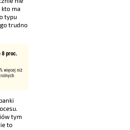
znie nie
, kto ma
o typu
ego trudno
 8 proc.
% więcej niż
trolnych
banki
ocesu.
diów tym
ie to