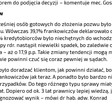
torem do podjęcia decyzji – komentuje mec. Gos
ów
ześniej osób gotowych do złożenia pozwu było
mu. Wówczas 39,1% frankowiczów deklarowało 
2% kredytobiorców było niechętnych do wchodz
rdr. nastąpił niewielki spadek, bo zaledwie o 
a – aż o 17,9 p.p. Takie zmiany tendencji mogą
ie powinni czuć się coraz pewniej w sądach.
yło doradzać klientom, jak powinni działać, bo
rankowiczów jak teraz. A ponadto było bardzo n
rzypadków. Do tego różnego typu sprawy miały
. Dopiero od ok. 3 lat prawnicy lepiej wiedzą, j
ognozować wynik – mówi dr hab. adw. Konrad