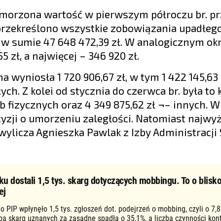
 umorzona wartość w pierwszym półroczu br. pr
 przekreślono wszystkie zobowiązania upadłego
 w sumie 47 648 472,39 zł. W analogicznym ok
 zł, a najwięcej – 346 920 zł.
 wyniosła 1 720 906,67 zł, w tym 1 422 145,63 z
ych. Z kolei od stycznia do czerwca br. była to
sób fizycznych oraz 4 349 875,62 zł ¬– innych. W
yzji o umorzeniu zaległości. Natomiast najwy
– wylicza Agnieszka Pawlak z Izby Administracji
ku dostali 1,5 tys. skarg dotyczących mobbingu. To o blisko
ej
o PIP wpłynęło 1,5 tys. zgłoszeń dot. podejrzeń o mobbing, czyli o 7,8
zba skarg uznanych za zasadne spadła o 35,1%, a liczba czynności kon