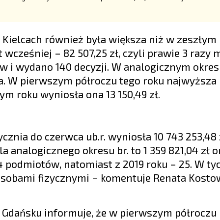
Kielcach również była większa niż w zeszłym 
 wcześniej – 82 507,25 zł, czyli prawie 3 razy m
w i wydano 140 decyzji. W analogicznym okresi
cia. W pierwszym półroczu tego roku najwyższa
ym roku wyniosła ona 13 150,49 zł.
znia do czerwca ub.r. wyniosła 10 743 253,48 z
la analogicznego okresu br. to 1 359 821,04 zł 
34 podmiotów, natomiast z 2019 roku – 25. W ty
sobami fizycznymi – komentuje Renata Kostow
 Gdańsku informuje, że w pierwszym półroczu 