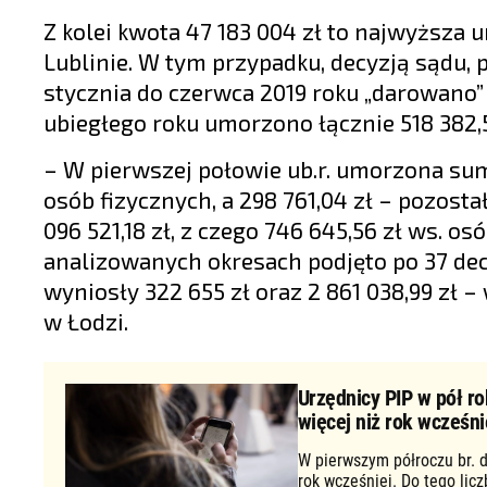
Z kolei kwota 47 183 004 zł to najwyższa
Lublinie. W tym przypadku, decyzją sądu,
stycznia do czerwca 2019 roku „darowano”
ubiegłego roku umorzono łącznie 518 382,55
– W pierwszej połowie ub.r. umorzona suma
osób fizycznych, a 298 761,04 zł – pozostał
096 521,18 zł, z czego 746 645,56 zł ws. o
analizowanych okresach podjęto po 37 dec
wyniosły 322 655 zł oraz 2 861 038,99 zł 
w Łodzi.
Urzędnicy PIP w pół ro
więcej niż rok wcześni
W pierwszym półroczu br. d
rok wcześniej. Do tego lic