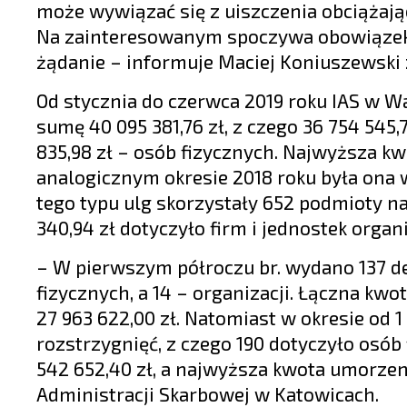
może wywiązać się z uiszczenia obciążają
Na zainteresowanym spoczywa obowiązek 
żądanie – informuje Maciej Koniuszewski z
Od stycznia do czerwca 2019 roku IAS w W
sumę 40 095 381,76 zł, z czego 36 754 545,
835,98 zł – osób fizycznych. Najwyższa kw
analogicznym okresie 2018 roku była ona wy
tego typu ulg skorzystały 652 podmioty na
340,94 zł dotyczyło firm i jednostek organi
– W pierwszym półroczu br. wydano 137 dec
fizycznych, a 14 – organizacji. Łączna kwot
27 963 622,00 zł. Natomiast w okresie od 1 
rozstrzygnięć, z czego 190 dotyczyło osób 
542 652,40 zł, a najwyższa kwota umorzeni
Administracji Skarbowej w Katowicach.