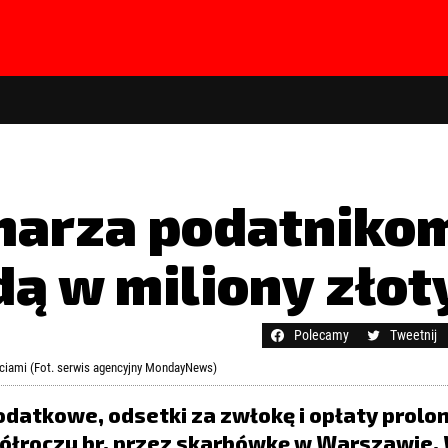
marza podatniko
dą w miliony złot
hasła?
Kliknij tutaj
Polecamy
Tweetnij
ściami (Fot. serwis agencyjny MondayNews)
podatkowe, odsetki za zwłokę i opłaty prolo
ółroczu br. przez skarbówkę w Warszawie.