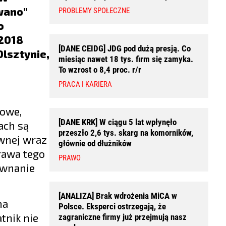
owano”
PROBLEMY SPOŁECZNE
o
 2018
[DANE CEIDG] JDG pod dużą presją. Co
Olsztynie,
miesiąc nawet 18 tys. firm się zamyka.
To wzrost o 8,4 proc. r/r
PRACA I KARIERA
kowe,
[DANE KRK] W ciągu 5 lat wpłynęło
ach są
przeszło 2,6 tys. skarg na komorników,
awnej wraz
głównie od dłużników
rawa tego
PRAWO
ównanie
[ANALIZA] Brak wdrożenia MiCA w
ma
Polsce. Eksperci ostrzegają, że
tnik nie
zagraniczne firmy już przejmują nasz