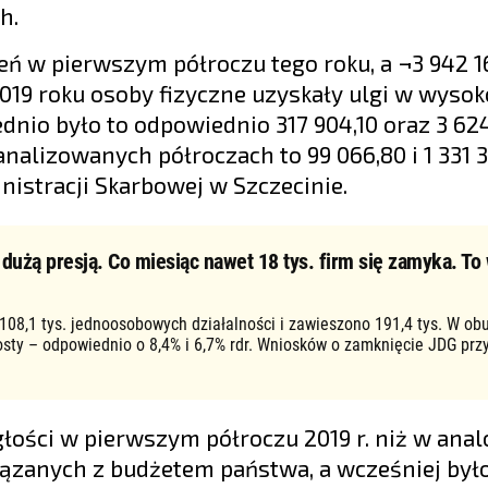
h.
ń w pierwszym półroczu tego roku, a ¬3 942 16
2019 roku osoby fizyczne uzyskały ulgi w wysok
zednio było to odpowiednio 317 904,10 oraz 3 624
lizowanych półroczach to 99 066,80 i 1 331 3
nistracji Skarbowej w Szczecinie.
użą presją. Co miesiąc nawet 18 tys. firm się zamyka. To 
 108,1 tys. jednoosobowych działalności i zawieszono 191,4 tys. W ob
osty – odpowiednio o 8,4% i 6,7% rdr. Wniosków o zamknięcie JDG prz
łości w pierwszym półroczu 2019 r. niż w ana
wiązanych z budżetem państwa, a wcześniej było