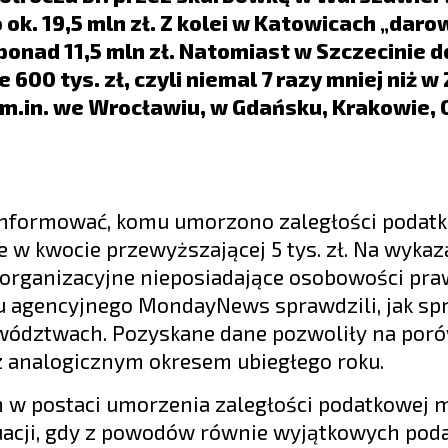
 ok. 19,5 mln zł. Z kolei w Katowicach „dar
 ponad 11,5 mln zł. Natomiast w Szczecinie d
00 tys. zł, czyli niemal 7 razy mniej niż w
m.in. we Wrocławiu, w Gdańsku, Krakowie, 
 informować, komu umorzono zaległości podat
e w kwocie przewyższającej 5 tys. zł. Na wykaz
ki organizacyjne nieposiadające osobowości pr
u agencyjnego MondayNews sprawdzili, jak sp
wództwach. Pozyskane dane pozwoliły na por
z analogicznym okresem ubiegłego roku.
 w postaci umorzenia zaległości podatkowej 
tuacji, gdy z powodów równie wyjątkowych poda