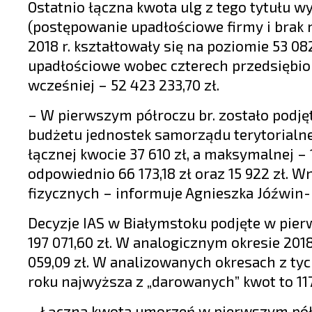
Ostatnio łączna kwota ulg z tego tytułu wy
(postępowanie upadłościowe firmy i brak m
2018 r. kształtowały się na poziomie 53 08
upadłościowe wobec czterech przedsiębiors
wcześniej – 52 423 233,70 zł.
– W pierwszym półroczu br. zostało podję
budżetu jednostek samorządu terytorialne
łącznej kwocie 37 610 zł, a maksymalnej – 
odpowiednio 66 173,18 zł oraz 15 922 zł. 
fizycznych – informuje Agnieszka Jóźwin-
Decyzje IAS w Białymstoku podjęte w pier
197 071,60 zł. W analogicznym okresie 201
059,09 zł. W analizowanych okresach z tyc
roku najwyższa z „darowanych” kwot to 117 
– Łączna kwota umorzeń w pierwszym półr