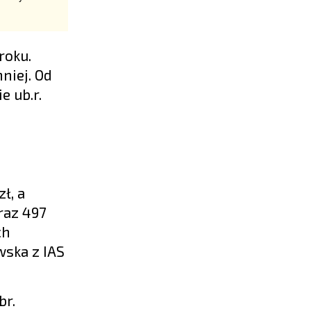
roku.
niej. Od
e ub.r.
ł, a
oraz 497
ch
ska z IAS
br.