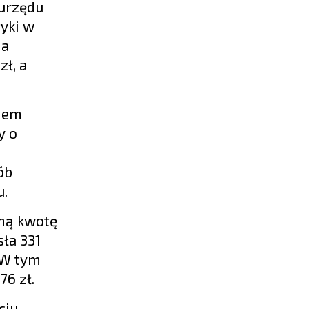
 urzędu
tyki w
ia
ł, a
ędem
y o
ób
u.
zną kwotę
sła 331
 W tym
76 zł.
ciu