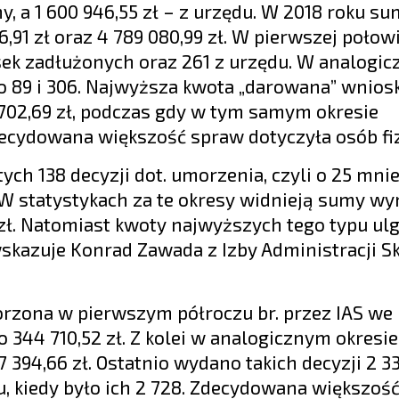
, a 1 600 946,55 zł – z urzędu. W 2018 roku su
6,91 zł oraz 4 789 080,99 zł. W pierwszej połow
sek zadłużonych oraz 261 z urzędu. W analogi
yło 89 i 306. Najwyższa kwota „darowana” wnio
702,69 zł, podczas gdy w tym samym okresie
Zdecydowana większość spraw dotyczyła osób fi
ch 138 decyzji dot. umorzenia, czyli o 25 mnie
. W statystykach za te okresy widnieją sumy w
zł. Natomiast kwoty najwyższych tego typu ulg
 wskazuje Konrad Zawada z Izby Administracji 
orzona w pierwszym półroczu br. przez IAS we
344 710,52 zł. Z kolei w analogicznym okresie 
394,66 zł. Ostatnio wydano takich decyzji 2 33
u, kiedy było ich 2 728. Zdecydowana większoś