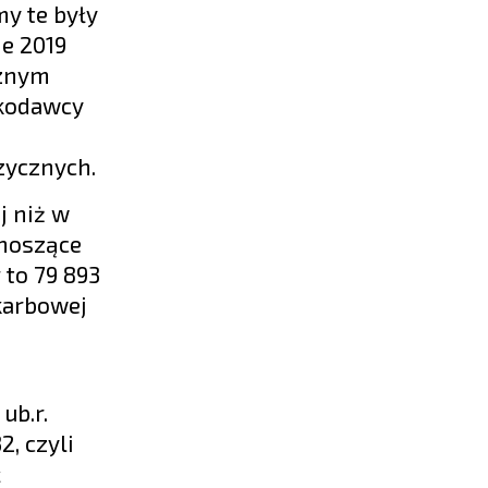
my te były
ie 2019
cznym
skodawcy
zycznych.
j niż w
ynoszące
 to 79 893
Skarbowej
ub.r.
2, czyli
ć