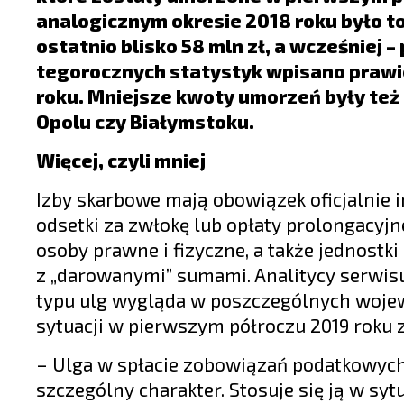
LIFESTYLE
analogicznym okresie 2018 roku było to
OPINIE I KOMENTARZE
ostatnio blisko 58 mln zł, a wcześniej –
tegorocznych statystyk wpisano prawie 6
roku. Mniejsze kwoty umorzeń były też 
Opolu czy Białymstoku.
Więcej, czyli mniej
Izby skarbowe mają obowiązek oficjalnie
odsetki za zwłokę lub opłaty prolongacyjn
osoby prawne i fizyczne, a także jednost
z „darowanymi” sumami. Analitycy serwis
typu ulg wygląda w poszczególnych woje
sytuacji w pierwszym półroczu 2019 roku 
– Ulga w spłacie zobowiązań podatkowych
szczególny charakter. Stosuje się ją w sy