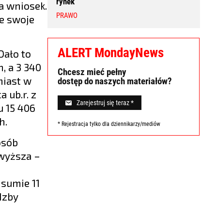
rynek
a wniosek.
PRAWO
e swoje
ALERT MondayNews
Dało to
, a 3 340
Chcesz mieć pełny
miast w
dostęp do naszych materiałów?
 ub.r. z
Zarejestruj się teraz *
u 15 406
h.
* Rejestracja tylko dla dziennikarzy/mediów
osób
jwyższa –
 sumie 11
Izby