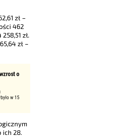
2,61 zł –
ości 462
 258,51 zł.
65,64 zł –
wzrost o
u
ybyło w 15
logicznym
 ich 28.