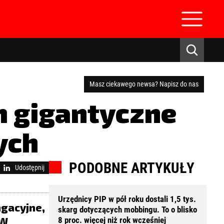
Masz ciekawego newsa? Napisz do nas
m gigantyczne
ych
zaloguj się
PODOBNE ARTYKUŁY
Udostępnij
Urzędnicy PIP w pół roku dostali 1,5 tys.
ngacyjne,
skarg dotyczących mobbingu. To o blisko
 W
8 proc. więcej niż rok wcześniej