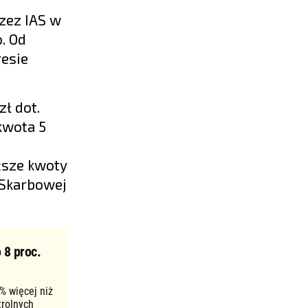
zez IAS w
. Od
resie
ł dot.
 kwota 5
ższe kwoty
 Skarbowej
 8 proc.
% więcej niż
trolnych