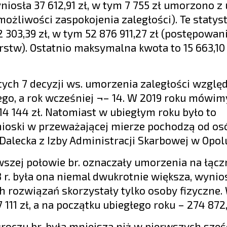
niosła 37 612,91 zł, w tym 7 755 zł umorzono z
ożliwości zaspokojenia zaległości). Te statys
2 303,39 zł, w tym 52 876 911,27 zł (postępowan
tw). Ostatnio maksymalna kwota to 15 663,10 z
tych 7 decyzji ws. umorzenia zaległości wzgl
go, a rok wcześniej ¬– 14. W 2019 roku mówim
14 144 zł. Natomiast w ubiegłym roku było to
Wnioski w przeważającej mierze pochodzą od os
Dalecka z Izby Administracji Skarbowej w Opol
wszej połowie br. oznaczały umorzenia na łąc
8 r. była ona niemal dwukrotnie większa, wynio
h rozwiązań skorzystały tylko osoby fizyczne.
111 zł, a na początku ubiegłego roku – 274 872,
oczu br. była mniejsza niż w pierwszych sześ