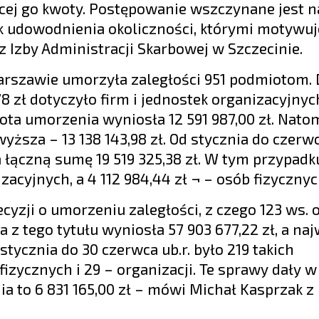
cej go kwoty. Postępowanie wszczynane jest n
udowodnienia okoliczności, którymi motywuj
 Izby Administracji Skarbowej w Szczecinie.
arszawie umorzyła zaległości 951 podmiotom. 
78 zł dotyczyło firm i jednostek organizacyjnych
ota umorzenia wyniosła 12 591 987,00 zł. Nato
ższa – 13 138 143,98 zł. Od stycznia do czerwca
 łączną sumę 19 519 325,38 zł. W tym przypadk
zacyjnych, a 4 112 984,44 zł ¬ – osób fizycznyc
yzji o umorzeniu zaległości, z czego 123 ws. 
a z tego tytułu wyniosła 57 903 677,22 zł, a na
stycznia do 30 czerwca ub.r. było 219 takich
fizycznych i 29 – organizacji. Te sprawy dały w
a to 6 831 165,00 zł – mówi Michał Kasprzak z 