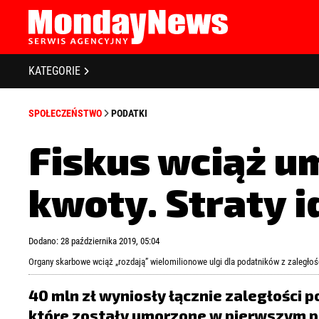
STRONA GŁÓWNA
BIZNES I GOSPODARKA
O NAS
KATEGORIE
POLITYKA PRYWATNOŚCI
BANKOWOŚĆ I FINANSE
REGULAMIN
SPOŁECZEŃSTWO
PODATKI
LICENCJA
NOWE TECHNOLOGIE
REJESTRACJA
Fiskus wciąż u
SPOŁECZEŃSTWO
KONTAKT
kwoty. Straty i
EDUKACJA
MEDIA
Zapamiętaj mnie
Zapomniałeś 
Dodano: 28 października 2019, 05:04
ZDROWIE I URODA
Organy skarbowe wciąż „rozdają” wielomilionowe ulgi dla podatników z zaległo
KULTURA
40 mln zł wyniosły łącznie zaległości 
które zostały umorzone w pierwszym p