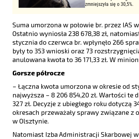
zmniejszyła się o 30,5%.
Suma umorzona w połowie br. przez IAS w 
Ostatnio wyniosła 238 678,38 zł, natomiast
stycznia do czerwca br. wpłynęło 266 spra
były to 353 wnioski oraz 73 rozstrzygnię
anulowana kwota to 36 171,33 zł. W minion
Gorsze półrocze
– Łączna kwota umorzona w okresie od styc
najwyższa – 8 206 854,20 zł. Wartości te d
327 zł. Decyzje z ubiegłego roku dotyczą 
okresach przeważały sprawy związane z o
w Olsztynie.
Natomiast Izba Administracji Skarbowej w