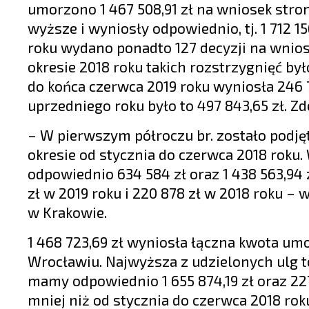
umorzono 1 467 508,91 zł na wniosek strony
wyższe i wyniosły odpowiednio, tj. 1 712 15
roku wydano ponadto 127 decyzji na wnio
okresie 2018 roku takich rozstrzygnięć b
do końca czerwca 2019 roku wyniosła 246 
uprzedniego roku było to 497 843,65 zł. 
– W pierwszym półroczu br. zostało podjęty
okresie od stycznia do czerwca 2018 roku
odpowiednio 634 584 zł oraz 1 438 563,94 
zł w 2019 roku i 220 878 zł w 2018 roku –
w Krakowie.
1 468 723,69 zł wyniosła łączna kwota um
Wrocławiu. Najwyższa z udzielonych ulg to 
mamy odpowiednio 1 655 874,19 zł oraz 227 
mniej niż od stycznia do czerwca 2018 rok