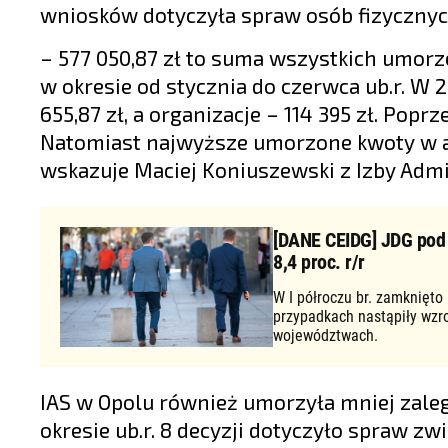
wniosków dotyczyła spraw osób fizycznyc
– 577 050,87 zł to suma wszystkich umorze
w okresie od stycznia do czerwca ub.r. W 
655,87 zł, a organizacje – 114 395 zł. Popr
Natomiast najwyższe umorzone kwoty w ana
wskazuje Maciej Koniuszewski z Izby Admi
[DANE CEIDG] JDG pod d
8,4 proc. r/r
W I półroczu br. zamknięto
przypadkach nastąpiły wzr
województwach.
IAS w Opolu również umorzyła mniej zaleg
okresie ub.r. 8 decyzji dotyczyło spraw z