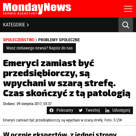
STRONA GŁÓWNA
BIZNES I GOSPODARKA
KATEGORIE
O NAS
POLITYKA PRYWATNOŚCI
BANKOWOŚĆ I FINANSE
SPOŁECZEŃSTWO
PROBLEMY SPOŁECZNE
REGULAMIN
LICENCJA
Masz ciekawego newsa? Napisz do nas
NOWE TECHNOLOGIE
REJESTRACJA
Emeryci zamiast być
KONTAKT
SPOŁECZEŃSTWO
przedsiębiorczy, są
wpychani w szarą strefę.
EDUKACJA
Czas skończyć z tą patologią
MEDIA
Zapamiętaj mnie
Dodano: 09 sierpnia 2017, 03:37
ZDROWIE I URODA
Zapomniałeś hasła?
Kliknij tutaj
Polecamy
Tweetnij
Udostępnij
zaloguj się
Emeryci zamiast być przedsiębiorczy, są wpychani w szarą strefę. Foto: F/ZW
KULTURA
W ocenie ekspertów, z jednej strony