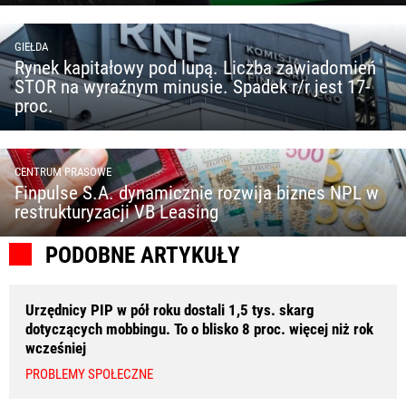
GIEŁDA
Rynek kapitałowy pod lupą. Liczba zawiadomień
STOR na wyraźnym minusie. Spadek r/r jest 17-
proc.
CENTRUM PRASOWE
Finpulse S.A. dynamicznie rozwija biznes NPL w
restrukturyzacji VB Leasing
PODOBNE ARTYKUŁY
Urzędnicy PIP w pół roku dostali 1,5 tys. skarg
dotyczących mobbingu. To o blisko 8 proc. więcej niż rok
wcześniej
PROBLEMY SPOŁECZNE