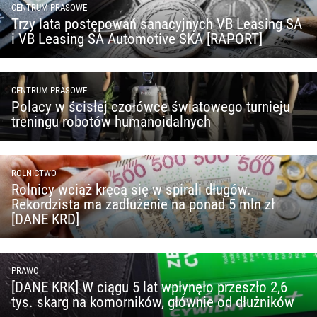
CENTRUM PRASOWE
Trzy lata postępowań sanacyjnych VB Leasing SA
i VB Leasing SA Automotive SKA [RAPORT]
CENTRUM PRASOWE
Polacy w ścisłej czołówce światowego turnieju
treningu robotów humanoidalnych
ROLNICTWO
Rolnicy wciąż kręcą się w spirali długów.
Rekordzista ma zadłużenie na ponad 5 mln zł
[DANE KRD]
PRAWO
[DANE KRK] W ciągu 5 lat wpłynęło przeszło 2,6
tys. skarg na komorników, głównie od dłużników