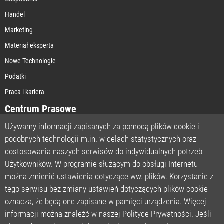
Handel
Marketing
Materiał eksperta
Nowe Technologie
Podatki
Praca i kariera
Centrum Prasowe
Używamy informacji zapisanych za pomocą plików cookie i
podobnych technologii m.in. w celach statystycznych oraz
STRONA GŁÓWNA
dostosowania naszych serwisów do indywidualnych potrzeb
O NAS
Użytkowników. W programie służącym do obsługi Internetu
można zmienić ustawienia dotyczące ww. plików. Korzystanie z
POLITYKA PRYWATNOŚCI
tego serwisu bez zmiany ustawień dotyczących plików cookie
REGULAMIN
oznacza, że będą one zapisane w pamięci urządzenia. Więcej
LICENCJA
informacji można znaleźć w naszej Polityce Prywatności. Jeśli
REJESTRACJA