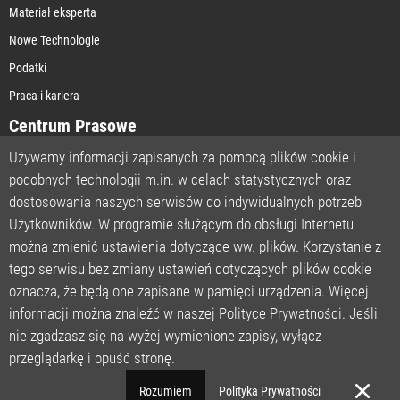
Materiał eksperta
Nowe Technologie
Podatki
Praca i kariera
Centrum Prasowe
Używamy informacji zapisanych za pomocą plików cookie i
podobnych technologii m.in. w celach statystycznych oraz
STRONA GŁÓWNA
dostosowania naszych serwisów do indywidualnych potrzeb
O NAS
Użytkowników. W programie służącym do obsługi Internetu
można zmienić ustawienia dotyczące ww. plików. Korzystanie z
POLITYKA PRYWATNOŚCI
tego serwisu bez zmiany ustawień dotyczących plików cookie
REGULAMIN
oznacza, że będą one zapisane w pamięci urządzenia. Więcej
LICENCJA
informacji można znaleźć w naszej Polityce Prywatności. Jeśli
REJESTRACJA
nie zgadzasz się na wyżej wymienione zapisy, wyłącz
KONTAKT
przeglądarkę i opuść stronę.
POMOC TECHNICZNA
Rozumiem
Polityka Prywatności