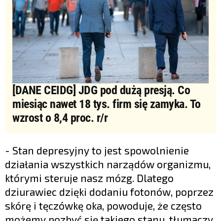
[DANE CEIDG] JDG pod dużą presją. Co
miesiąc nawet 18 tys. firm się zamyka. To
wzrost o 8,4 proc. r/r
- Stan depresyjny to jest spowolnienie
działania wszystkich narządów organizmu,
którymi steruje nasz mózg. Dlatego
dziurawiec dzięki dodaniu fotonów, poprzez
skórę i tęczówkę oka, powoduje, że często
możemy pozbyć się takiego stanu, tłumaczy