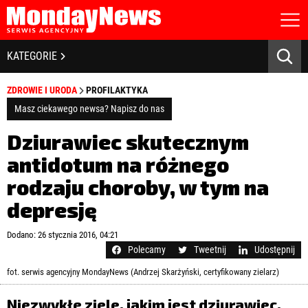
STRONA GŁÓWNA
BIZNES I GOSPODARKA
KATEGORIE
O NAS
POLITYKA PRYWATNOŚCI
BANKOWOŚĆ I FINANSE
ZDROWIE I URODA
PROFILAKTYKA
REGULAMIN
LICENCJA
Masz ciekawego newsa? Napisz do nas
NOWE TECHNOLOGIE
REJESTRACJA
Dziurawiec skutecznym
KONTAKT
SPOŁECZEŃSTWO
antidotum na różnego
rodzaju choroby, w tym na
EDUKACJA
depresję
MEDIA
Zapamiętaj mnie
Dodano: 26 stycznia 2016, 04:21
ZDROWIE I URODA
Zapomniałeś hasła?
Kliknij tutaj
Polecamy
Tweetnij
Udostępnij
zaloguj się
fot. serwis agencyjny MondayNews (Andrzej Skarżyński, certyfikowany zielarz)
KULTURA
Niezwykłe ziele, jakim jest dziurawiec,