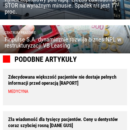
STOR na wyraźnym minusie. Spadek r/r jest 17-
proc.
CENTRUM PRASOWE
Finpulse S.A. dynamicznie rozwija biznes NPL w
restrukturyzacji VB Leasing
PODOBNE ARTYKUŁY
Zdecydowana większość pacjentów nie dostaje pełnych
informacji przed operacją [RAPORT]
MEDYCYNA
Zła wiadomość dla tysięcy pacjentów. Ceny u dentystów
coraz szybciej rosną [DANE GUS]