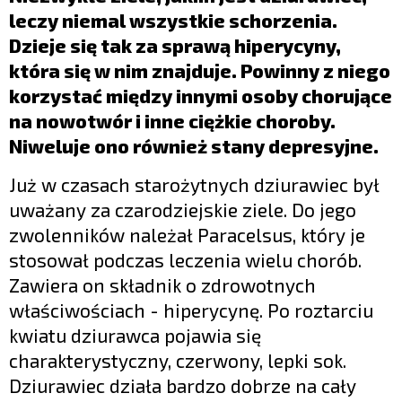
LIFESTYLE
leczy niemal wszystkie schorzenia.
OPINIE I KOMENTARZE
Dzieje się tak za sprawą hiperycyny,
która się w nim znajduje. Powinny z niego
korzystać między innymi osoby chorujące
na nowotwór i inne ciężkie choroby.
Niweluje ono również stany depresyjne.
Już w czasach starożytnych dziurawiec był
uważany za czarodziejskie ziele. Do jego
zwolenników należał Paracelsus, który je
stosował podczas leczenia wielu chorób.
Zawiera on składnik o zdrowotnych
właściwościach - hiperycynę. Po roztarciu
kwiatu dziurawca pojawia się
charakterystyczny, czerwony, lepki sok.
Dziurawiec działa bardzo dobrze na cały