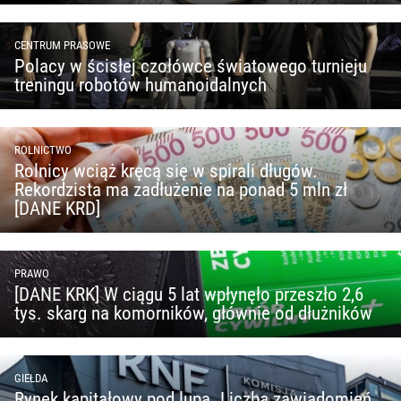
CENTRUM PRASOWE
Polacy w ścisłej czołówce światowego turnieju
treningu robotów humanoidalnych
ROLNICTWO
Rolnicy wciąż kręcą się w spirali długów.
Rekordzista ma zadłużenie na ponad 5 mln zł
[DANE KRD]
PRAWO
[DANE KRK] W ciągu 5 lat wpłynęło przeszło 2,6
tys. skarg na komorników, głównie od dłużników
GIEŁDA
Rynek kapitałowy pod lupą. Liczba zawiadomień