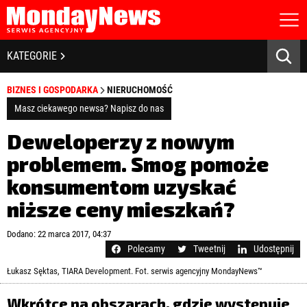
STRONA GŁÓWNA
BIZNES I GOSPODARKA
KATEGORIE
O NAS
POLITYKA PRYWATNOŚCI
BANKOWOŚĆ I FINANSE
BIZNES I GOSPODARKA
NIERUCHOMOŚĆ
REGULAMIN
LICENCJA
Masz ciekawego newsa? Napisz do nas
NOWE TECHNOLOGIE
REJESTRACJA
Deweloperzy z nowym
KONTAKT
SPOŁECZEŃSTWO
problemem. Smog pomoże
konsumentom uzyskać
EDUKACJA
niższe ceny mieszkań?
MEDIA
Zapamiętaj mnie
Dodano: 22 marca 2017, 04:37
ZDROWIE I URODA
Zapomniałeś hasła?
Kliknij tutaj
Polecamy
Tweetnij
Udostępnij
zaloguj się
Łukasz Sęktas, TIARA Development. Fot. serwis agencyjny MondayNews™
KULTURA
Wkrótce na obszarach, gdzie występuje