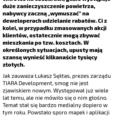
LIFESTYLE
duże zanieczyszczenie powietrza,
OPINIE I KOMENTARZE
nabywcy zaczną „wymuszać” na
deweloperach udzielanie rabatów. Ci z
kolei, w przypadku zmasowanych akcji
klientów, ostatecznie mogą zbywać
mieszkania po tzw. kosztach. W
określonych sytuacjach, upusty mają
szansę wynieść kilkanaście tysięcy
złotych.
Jak zauważa Łukasz Sęktas, prezes zarządu
TIARA Development, smog nie jest
zjawiskiem nowym. Występował już wiele
lat temu, ale nie mówiło się o nim głośno.
Temat stał się bardzo medialny dopiero w
tym roku. Powstało sporo mapek i aplikacji