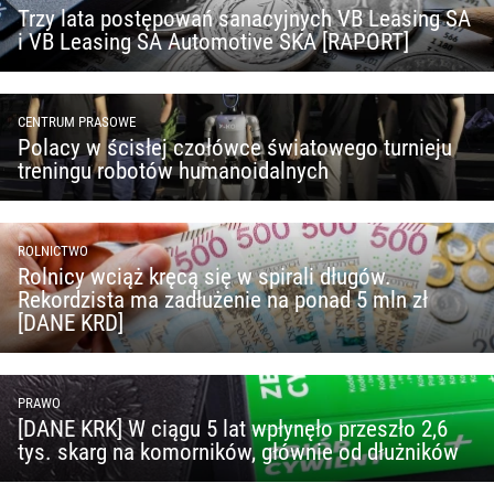
Trzy lata postępowań sanacyjnych VB Leasing SA
i VB Leasing SA Automotive SKA [RAPORT]
CENTRUM PRASOWE
Polacy w ścisłej czołówce światowego turnieju
treningu robotów humanoidalnych
ROLNICTWO
Rolnicy wciąż kręcą się w spirali długów.
Rekordzista ma zadłużenie na ponad 5 mln zł
[DANE KRD]
PRAWO
[DANE KRK] W ciągu 5 lat wpłynęło przeszło 2,6
tys. skarg na komorników, głównie od dłużników