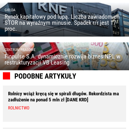
GIEŁDA
Rynek kapitałowy pod lupą. Liczba zawiadomień
STOR na wyraźnym minusie. Spadek r/r jest 17-
proc.
CENTRUM PRASOWE
Finpulse S.A. dynamicznie rozwija biznes NPL w
restrukturyzacji VB Leasing
PODOBNE ARTYKUŁY
Rolnicy wciąż kręcą się w spirali długów. Rekordzista ma
zadłużenie na ponad 5 mln zł [DANE KRD]
ROLNICTWO