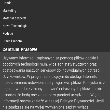
Handel
Marketing
Materiał eksperta
Nowe Technologie
Podatki
Praca i kariera
Centrum Prasowe
Używamy informacji zapisanych za pomocą plików cookie i
podobnych technologii m.in. w celach statystycznych oraz
STRONA GŁÓWNA
dostosowania naszych serwisów do indywidualnych potrzeb
O NAS
Użytkowników. W programie służącym do obsługi Internetu
można zmienić ustawienia dotyczące ww. plików. Korzystanie z
POLITYKA PRYWATNOŚCI
tego serwisu bez zmiany ustawień dotyczących plików cookie
REGULAMIN
oznacza, że będą one zapisane w pamięci urządzenia. Więcej
LICENCJA
informacji można znaleźć w naszej Polityce Prywatności. Jeśli
REJESTRACJA
nie zgadzasz się na wyżej wymienione zapisy, wyłącz