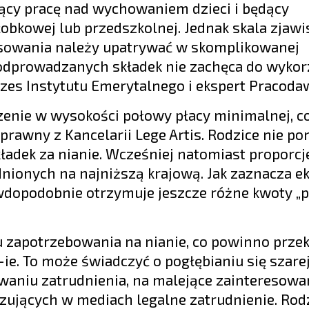
jący pracę nad wychowaniem dzieci i będący
obkowej lub przedszkolnej. Jednak skala zjawis
esowania należy upatrywać w skomplikowanej
odprowadzanych składek nie zachęca do wykor
rezes Instytutu Emerytalnego i ekspert Pracod
enie w wysokości połowy płacy minimalnej, c
prawny z Kancelarii Lege Artis. Rodzice nie p
adek za nianie. Wcześniej natomiast proporcj
dnionych na najniższą krajową. Jak zaznacza ek
rawdopodobnie otrzymuje jeszcze różne kwoty „
 zapotrzebowania na nianie, co powinno przek
ie. To może świadczyć o pogłębianiu się szarej 
waniu zatrudnienia, na malejące zainteresowa
ujących w mediach legalne zatrudnienie. Rod