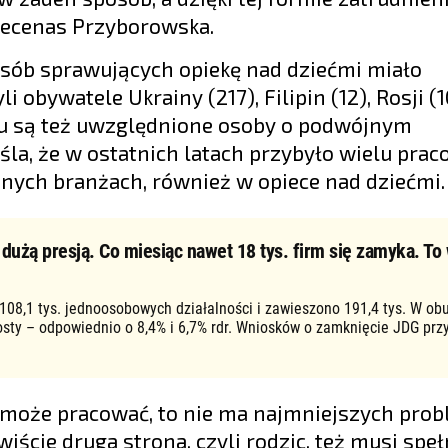
 mecenas Przyborowska.
osób sprawujących opiekę nad dziećmi miało
 obywatele Ukrainy (217), Filipin (12), Rosji (1
eniu są też uwzględnione osoby o podwójnym
la, że w ostatnich latach przybyło wielu pra
żnych branżach, również w opiece nad dziećmi.
użą presją. Co miesiąc nawet 18 tys. firm się zamyka. To 
 108,1 tys. jednoosobowych działalności i zawieszono 191,4 tys. W ob
osty – odpowiednio o 8,4% i 6,7% rdr. Wniosków o zamknięcie JDG prz
 i może pracować, to nie ma najmniejszych pro
cie druga strona, czyli rodzic, też musi speł