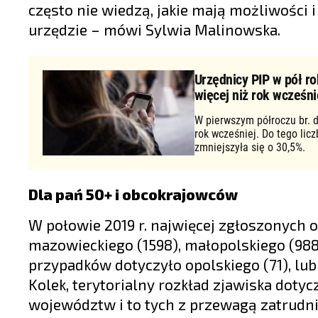
często nie wiedzą, jakie mają możliwości 
urzędzie – mówi Sylwia Malinowska.
Urzędnicy PIP w pół ro
więcej niż rok wcześni
W pierwszym półroczu br. d
rok wcześniej. Do tego lic
zmniejszyła się o 30,5%.
Dla pań 50+ i obcokrajowców
W połowie 2019 r. najwięcej zgłoszonych 
mazowieckiego (1598), małopolskiego (988)
przypadków dotyczyło opolskiego (71), lubu
Kolek, terytorialny rozkład zjawiska doty
województw i to tych z przewagą zatrudni