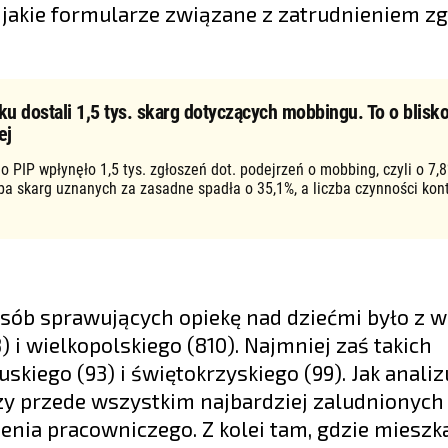
i jakie formularze związane z zatrudnieniem zg
ku dostali 1,5 tys. skarg dotyczących mobbingu. To o blisko
ej
o PIP wpłynęło 1,5 tys. zgłoszeń dot. podejrzeń o mobbing, czyli o 7,8
zba skarg uznanych za zasadne spadła o 35,1%, a liczba czynności kon
osób sprawujących opiekę nad dziećmi było z w
 i wielkopolskiego (810). Najmniej zaś takich
skiego (93) i świętokrzyskiego (99). Jak analiz
czy przede wszystkim najbardziej zaludnionych
enia pracowniczego. Z kolei tam, gdzie mieszk