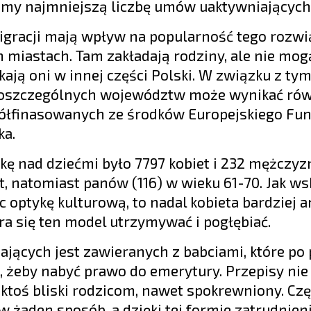
jemy najmniejszą liczbę umów uaktywniających
migracji mają wpływ na popularność tego rozwi
h miastach. Tam zakładają rodziny, ale nie mogą
ają oni w innej części Polski. W związku z ty
 poszczególnych województw może wynikać rów
półfinasowanych ze środków Europejskiego Fu
ka.
kę nad dziećmi było 7797 kobiet i 232 mężczyz
at, natomiast panów (116) w wieku 61-70. Jak ws
 optykę kulturową, to nadal kobieta bardziej 
ra się ten model utrzymywać i pogłębiać.
ących jest zawieranych z babciami, które po 
, żeby nabyć prawo do emerytury. Przepisy nie
 ktoś bliski rodzicom, nawet spokrewniony. Czę
w żaden sposób, a dzięki tej formie zatrudnien