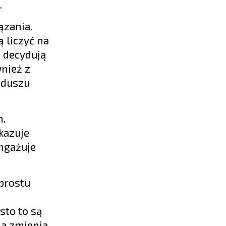
.
ązania.
 liczyć na
m decydują
nież z
nduszu
n.
kazuje
angażuje
prostu
sto to są
ia zmienia