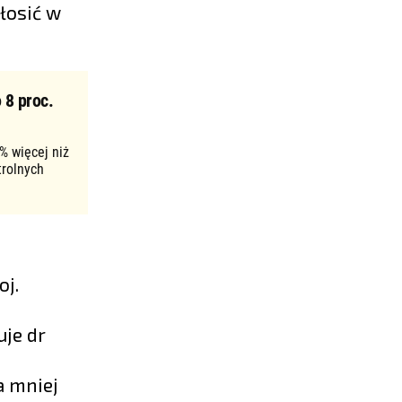
łosić w
 8 proc.
% więcej niż
trolnych
oj.
uje dr
a mniej