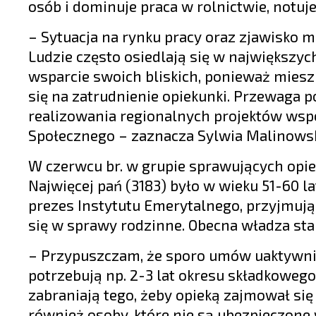
osób i dominuje praca w rolnictwie, notu
– Sytuacja na rynku pracy oraz zjawisko 
Ludzie często osiedlają się w największyc
wsparcie swoich bliskich, ponieważ mieszk
się na zatrudnienie opiekunki. Przewaga
realizowania regionalnych projektów ws
Społecznego – zaznacza Sylwia Malinows
W czerwcu br. w grupie sprawujących opie
Najwięcej pań (3183) było w wieku 51-60 l
prezes Instytutu Emerytalnego, przyjmując
się w sprawy rodzinne. Obecna władza sta
– Przypuszczam, że sporo umów uaktywniaj
potrzebują np. 2-3 lat okresu składkowego
zabraniają tego, żeby opieką zajmował się
również osoby, które nie są ubezpieczone 