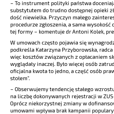
– To instrument polityki państwa docenia
substytutem do trudno dostępnej opieki żł
dość niewielka. Przyczyn małego zainter
procedurze zgłoszenia, a sama wysokość 
tej formy – komentuje dr Antoni Kolek, p
W umowach często pojawia się wynagrodz
podkreśla Katarzyna Przyborowska, radca 
więc kosztów związanych z opłacaniem skł
wyglądały inaczej. Było więcej osób zatru
oficjalna kwota to jedno, a część osób p
stołem”.
– Obserwujemy tendencję stałego wzrostu
na liczbę dokonywanych rejestracji w ZUS-
Oprócz niekorzystnej zmiany w dofinanso
umowami wpływa brak kampanii popularyz