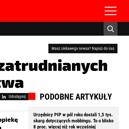
Masz ciekawego newsa? Napisz do nas
 zatrudnianych
twa
zaloguj się
PODOBNE ARTYKUŁY
Udostępnij
Urzędnicy PIP w pół roku dostali 1,5 tys.
opiekę
skarg dotyczących mobbingu. To o blisko
a
8 proc. więcej niż rok wcześniej