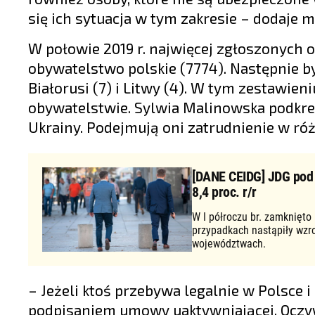
się ich sytuacja w tym zakresie – dodaje
W połowie 2019 r. najwięcej zgłoszonych 
obywatelstwo polskie (7774). Następnie byli
Białorusi (7) i Litwy (4). W tym zestawi
obywatelstwie. Sylwia Malinowska podkreś
Ukrainy. Podejmują oni zatrudnienie w ró
[DANE CEIDG] JDG pod d
8,4 proc. r/r
W I półroczu br. zamknięto
przypadkach nastąpiły wzr
województwach.
– Jeżeli ktoś przebywa legalnie w Polsce
podpisaniem umowy uaktywniającej. Oczywiś