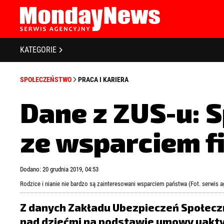
STRONA GŁÓWNA
BIZNES I GOSPODARKA
O NAS
KATEGORIE
POLITYKA PRYWATNOŚCI
BANKOWOŚĆ I FINANSE
REGULAMIN
SPOŁECZEŃSTWO
PRACA I KARIERA
LICENCJA
NOWE TECHNOLOGIE
REJESTRACJA
Dane z ZUS-u: 
SPOŁECZEŃSTWO
KONTAKT
ze wsparciem 
EDUKACJA
MEDIA
Zapamiętaj mnie
Zapomniałeś 
Dodano: 20 grudnia 2019, 04:53
ZDROWIE I URODA
Rodzice i nianie nie bardzo są zainteresowani wsparciem państwa (Fot. serwis
KULTURA
Z danych Zakładu Ubezpieczeń Społeczn
nad dziećmi na podstawie umowy uaktyw