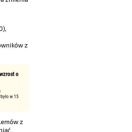
0),
cowników z
wzrost o
u
ybyło w 15
blemów z
niać