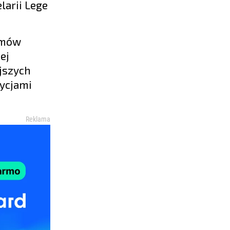
larii Lege
 umów
ej
jszych
ycjami
Reklama