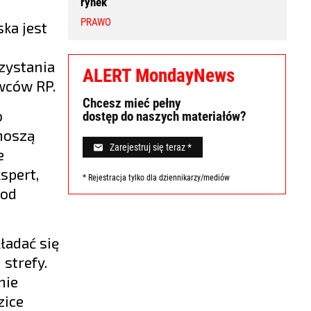
rynek
PRAWO
ka jest
zystania
ALERT MondayNews
awców RP.
Chcesz mieć pełny
o
dostęp do naszych materiałów?
onoszą
Zarejestruj się teraz *
e
spert,
* Rejestracja tylko dla dziennikarzy/mediów
pod
ładać się
strefy.
nie
zice