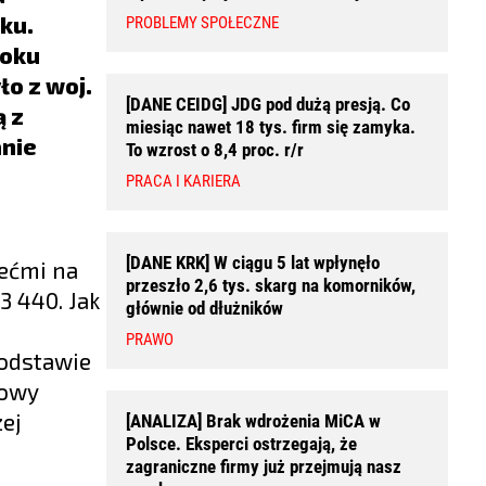
ku.
PROBLEMY SPOŁECZNE
roku
ło z woj.
[DANE CEIDG] JDG pod dużą presją. Co
ą z
miesiąc nawet 18 tys. firm się zamyka.
anie
To wzrost o 8,4 proc. r/r
PRACA I KARIERA
[DANE KRK] W ciągu 5 lat wpłynęło
ećmi na
przeszło 2,6 tys. skarg na komorników,
3 440. Jak
głównie od dłużników
PRAWO
podstawie
łowy
ej
[ANALIZA] Brak wdrożenia MiCA w
Polsce. Eksperci ostrzegają, że
zagraniczne firmy już przejmują nasz