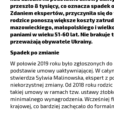
LIFESTYLE
przeszło 8 tysięcy, co oznacza spadek o
OPINIE I KOMENTARZE
Zdaniem ekspertów, przyczyniła się do
rodzice ponoszą większe koszty zatrudn
mazowieckiego, małopolskiego i wielko
paniami w wieku 51-60 lat. Nie brakuje
przeważają obywatele Ukrainy.
Spadek po zmianie
W połowie 2019 roku było zgłoszonych do
podstawie umowy uaktywniającej. W całym ub
stwierdza Sylwia Malinowska, ekspert z po
niekorzystnej zmiany. Od 2018 roku rodzic
takiej umowy w ramach tzw. ustawy żłobk
minimalnego wynagrodzenia. Wcześniej fi
krajowej, co bardziej zachęcało do formal