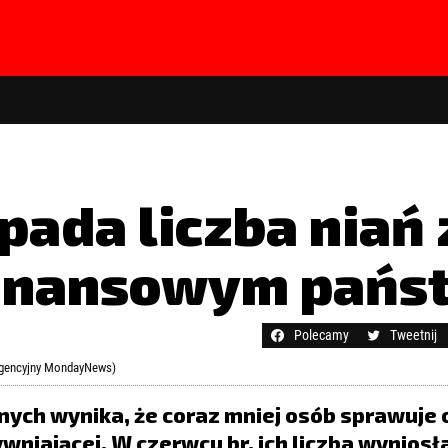
Spada liczba niań
finansowym pańs
hasła?
Kliknij tutaj
Polecamy
Tweetnij
 agencyjny MondayNews)
ych wynika, że coraz mniej osób sprawuje 
niającej. W czerwcu br. ich liczba wyniosł