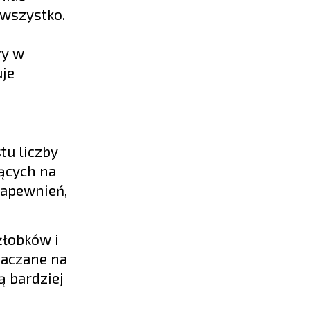
 wszystko.
ry w
uje
tu liczby
ących na
zapewnień,
żłobków i
naczane na
ą bardziej