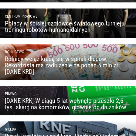
CENTRUM PRASOWE
Polacy w ścisłej czołówce światowego turnieju
treningu robotów humanoidalnych
ROLNICTWO
Rolnicy wciąż kręcą się w spirali długów.
Rekordzista ma zadłużenie na ponad 5 mln zł
[DANE KRD]
PRAWO
[DANE KRK] W ciągu 5 lat wpłynęło przeszło 2,6
tys. skarg na komorników, głównie od dłużników
GIEŁDA