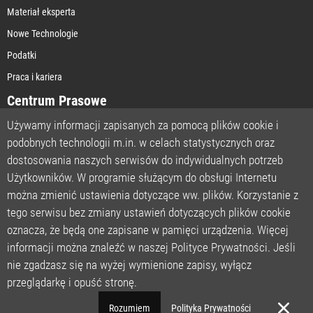
Materiał eksperta
Nowe Technologie
Podatki
Praca i kariera
Centrum Prasowe
Używamy informacji zapisanych za pomocą plików cookie i
podobnych technologii m.in. w celach statystycznych oraz
STRONA GŁÓWNA
dostosowania naszych serwisów do indywidualnych potrzeb
O NAS
Użytkowników. W programie służącym do obsługi Internetu
można zmienić ustawienia dotyczące ww. plików. Korzystanie z
POLITYKA PRYWATNOŚCI
tego serwisu bez zmiany ustawień dotyczących plików cookie
REGULAMIN
oznacza, że będą one zapisane w pamięci urządzenia. Więcej
LICENCJA
informacji można znaleźć w naszej Polityce Prywatności. Jeśli
REJESTRACJA
nie zgadzasz się na wyżej wymienione zapisy, wyłącz
KONTAKT
przeglądarkę i opuść stronę.
POMOC TECHNICZNA
Rozumiem
Polityka Prywatności