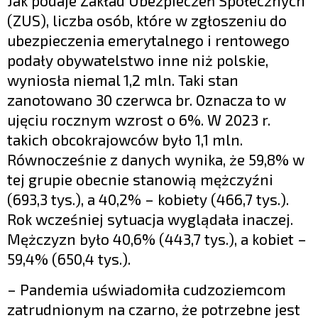
Jak podaje Zakład Ubezpieczeń Społecznych
(ZUS), liczba osób, które w zgłoszeniu do
ubezpieczenia emerytalnego i rentowego
podały obywatelstwo inne niż polskie,
wyniosła niemal 1,2 mln. Taki stan
zanotowano 30 czerwca br. Oznacza to w
ujęciu rocznym wzrost o 6%. W 2023 r.
takich obcokrajowców było 1,1 mln.
Równocześnie z danych wynika, że 59,8% w
tej grupie obecnie stanowią mężczyźni
(693,3 tys.), a 40,2% – kobiety (466,7 tys.).
Rok wcześniej sytuacja wyglądała inaczej.
Mężczyzn było 40,6% (443,7 tys.), a kobiet –
59,4% (650,4 tys.).
– Pandemia uświadomiła cudzoziemcom
zatrudnionym na czarno, że potrzebne jest