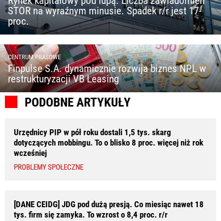
Rynek kapitałowy pod lupą. Liczba zawiadomień
STOR na wyraźnym minusie. Spadek r/r jest 17-
proc.
CENTRUM PRASOWE
Finpulse S.A. dynamicznie rozwija biznes NPL w
restrukturyzacji VB Leasing
PODOBNE ARTYKUŁY
Urzędnicy PIP w pół roku dostali 1,5 tys. skarg
dotyczących mobbingu. To o blisko 8 proc. więcej niż rok
wcześniej
PROBLEMY SPOŁECZNE
[DANE CEIDG] JDG pod dużą presją. Co miesiąc nawet 18
tys. firm się zamyka. To wzrost o 8,4 proc. r/r