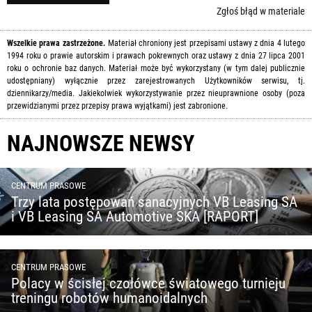
Zgłoś błąd w materiale
Wszelkie prawa zastrzeżone.
Materiał chroniony jest przepisami ustawy z dnia 4 lutego
1994 roku o prawie autorskim i prawach pokrewnych oraz ustawy z dnia 27 lipca 2001
roku o ochronie baz danych. Materiał może być wykorzystany (w tym dalej publicznie
udostępniany) wyłącznie przez zarejestrowanych Użytkowników serwisu, tj.
dziennikarzy/media. Jakiekolwiek wykorzystywanie przez nieuprawnione osoby (poza
przewidzianymi przez przepisy prawa wyjątkami) jest zabronione.
NAJNOWSZE NEWSY
CENTRUM PRASOWE
Trzy lata postępowań sanacyjnych VB Leasing SA
i VB Leasing SA Automotive SKA [RAPORT]
CENTRUM PRASOWE
Polacy w ścisłej czołówce światowego turnieju
treningu robotów humanoidalnych