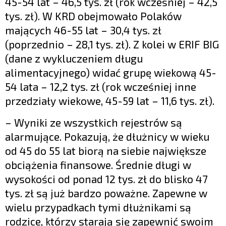
45-54 lat – 46,5 tys. zł (rok wcześniej – 42,5
tys. zł). W KRD obejmowało Polaków
mających 46-55 lat – 30,4 tys. zł
(poprzednio – 28,1 tys. zł). Z kolei w ERIF BIG
(dane z wykluczeniem długu
alimentacyjnego) widać grupę wiekową 45-
54 lata – 12,2 tys. zł (rok wcześniej inne
przedziały wiekowe, 45-59 lat – 11,6 tys. zł).
– Wyniki ze wszystkich rejestrów są
alarmujące. Pokazują, że dłużnicy w wieku
od 45 do 55 lat biorą na siebie największe
obciążenia finansowe. Średnie długi w
wysokości od ponad 12 tys. zł do blisko 47
tys. zł są już bardzo poważne. Zapewne w
wielu przypadkach tymi dłużnikami są
rodzice, którzy starają się zapewnić swoim