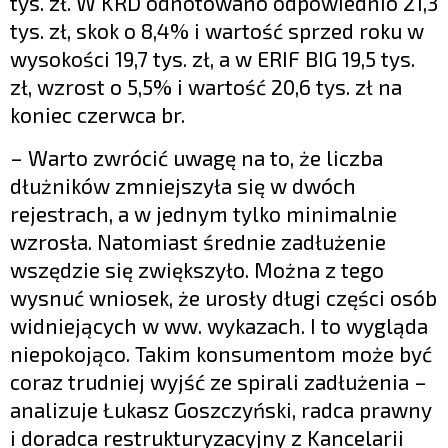
tys. zł. W KRD odnotowano odpowiednio 21,3
tys. zł, skok o 8,4% i wartość sprzed roku w
wysokości 19,7 tys. zł, a w ERIF BIG 19,5 tys.
zł, wzrost o 5,5% i wartość 20,6 tys. zł na
koniec czerwca br.
– Warto zwrócić uwagę na to, że liczba
dłużników zmniejszyła się w dwóch
rejestrach, a w jednym tylko minimalnie
wzrosła. Natomiast średnie zadłużenie
wszędzie się zwiększyło. Można z tego
wysnuć wniosek, że urosły długi części osób
widniejących w ww. wykazach. I to wygląda
niepokojąco. Takim konsumentom może być
coraz trudniej wyjść ze spirali zadłużenia –
analizuje Łukasz Goszczyński, radca prawny
i doradca restrukturyzacyjny z Kancelarii