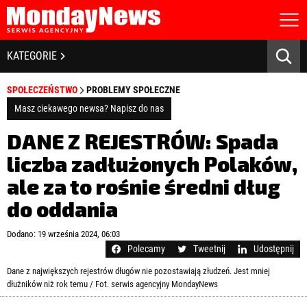
STRONA GŁÓWNA
BIZNES I GOSPODARKA
KATEGORIE
O NAS
POLITYKA PRYWATNOŚCI
BANKOWOŚĆ I FINANSE
SPOŁECZEŃSTWO
PROBLEMY SPOŁECZNE
REGULAMIN
LICENCJA
Masz ciekawego newsa? Napisz do nas
NOWE TECHNOLOGIE
REJESTRACJA
DANE Z REJESTRÓW: Spada
KONTAKT
SPOŁECZEŃSTWO
liczba zadłużonych Polaków,
ale za to rośnie średni dług
EDUKACJA
do oddania
MEDIA
Zapamiętaj mnie
Dodano: 19 września 2024, 06:03
ZDROWIE I URODA
Zapomniałeś hasła?
Kliknij tutaj
Polecamy
Tweetnij
Udostępnij
zaloguj się
Dane z największych rejestrów długów nie pozostawiają złudzeń. Jest mniej
KULTURA
dłużników niż rok temu / Fot. serwis agencyjny MondayNews