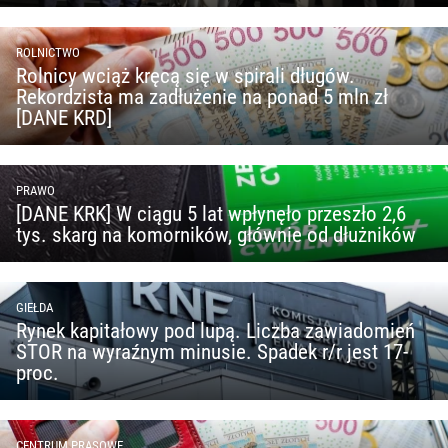
ROLNICTWO
Rolnicy wciąż kręcą się w spirali długów.
Rekordzista ma zadłużenie na ponad 5 mln zł
[DANE KRD]
PRAWO
[DANE KRK] W ciągu 5 lat wpłynęło przeszło 2,6
tys. skarg na komorników, głównie od dłużników
GIEŁDA
Rynek kapitałowy pod lupą. Liczba zawiadomień
STOR na wyraźnym minusie. Spadek r/r jest 17-
proc.
CENTRUM PRASOWE