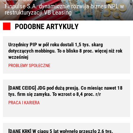
Finpulse S.A. dynamicznie rozwija biznes NPL w
restrukturyzacji VB Leasing
PODOBNE ARTYKUŁY
Urzędnicy PIP w pół roku dostali 1,5 tys. skarg
dotyczących mobbingu. To o blisko 8 proc. więcej niż rok
wcześniej
PROBLEMY SPOŁECZNE
[DANE CEIDG] JDG pod dużą presją. Co miesiąc nawet 18
tys. firm się zamyka. To wzrost o 8,4 proc. r/r
PRACA I KARIERA
[DANE KRK] W ciągu 5 lat wpłynęło przeszło 2,6 tys.