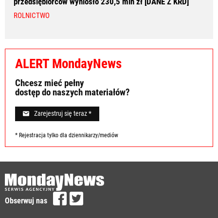
przedsiębiorców wyniosło 230,5 mln zł [DANE Z KRD]
ROLNICTWO
ALERT MondayNews
Chcesz mieć pełny
dostęp do naszych materiałów?
Zarejestruj się teraz *
* Rejestracja tylko dla dziennikarzy/mediów
Obserwuj nas