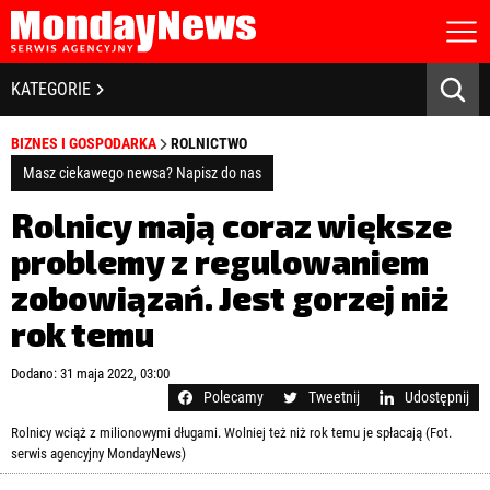
STRONA GŁÓWNA
BIZNES I GOSPODARKA
KATEGORIE
O NAS
POLITYKA PRYWATNOŚCI
BANKOWOŚĆ I FINANSE
BIZNES I GOSPODARKA
ROLNICTWO
REGULAMIN
LICENCJA
Masz ciekawego newsa? Napisz do nas
NOWE TECHNOLOGIE
REJESTRACJA
Rolnicy mają coraz większe
KONTAKT
SPOŁECZEŃSTWO
problemy z regulowaniem
zobowiązań. Jest gorzej niż
EDUKACJA
rok temu
MEDIA
Zapamiętaj mnie
Dodano: 31 maja 2022, 03:00
ZDROWIE I URODA
Zapomniałeś hasła?
Kliknij tutaj
Polecamy
Tweetnij
Udostępnij
zaloguj się
Rolnicy wciąż z milionowymi długami. Wolniej też niż rok temu je spłacają (Fot.
KULTURA
serwis agencyjny MondayNews)