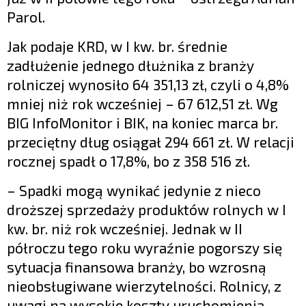
Parol.
Jak podaje KRD, w I kw. br. średnie
zadłużenie jednego dłużnika z branży
rolniczej wynosiło 64 351,13 zł, czyli o 4,8%
mniej niż rok wcześniej – 67 612,51 zł. Wg
BIG InfoMonitor i BIK, na koniec marca br.
przeciętny dług osiągał 294 661 zł. W relacji
rocznej spadł o 17,8%, bo z 358 516 zł.
– Spadki mogą wynikać jedynie z nieco
droższej sprzedaży produktów rolnych w I
kw. br. niż rok wcześniej. Jednak w II
półroczu tego roku wyraźnie pogorszy się
sytuacja finansowa branży, bo wzrosną
nieobsługiwane wierzytelności. Rolnicy, z
uwagi na wysokie koszty uruchomienia