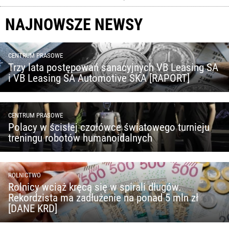
NAJNOWSZE NEWSY
CENTRUM PRASOWE
Trzy lata postępowań sanacyjnych VB Leasing SA
i VB Leasing SA Automotive SKA [RAPORT]
CENTRUM PRASOWE
Polacy w ścisłej czołówce światowego turnieju
treningu robotów humanoidalnych
ROLNICTWO
Rolnicy wciąż kręcą się w spirali długów.
Rekordzista ma zadłużenie na ponad 5 mln zł
[DANE KRD]