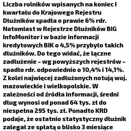
LIFESTYLE
Liczba rolników wpisanych na koniec I
kwartału do Krajowego Rejestru
OPINIE I KOMENTARZE
Dłużników spadła o prawie 6% rdr.
Natomiast w Rejestrze Dłużników BIG
InfoMonitor i w bazie informacji
kredytowych BIK o 4,5% przybyło takich
dłużników. Do tego widać, że łączne
zadłużenie – wg powyższych rejestrów –
spadło rdr. odpowiednio o 10,4% i 14,1%.
Z kolei najwięcej zadłużonych notują woj.
mazowieckie i wielkopolskie. W
zależności od źródła informacji, średni
dług wynosi od ponad 64 tys. zł do
niespełna 295 tys. zł. Ponadto KRD
podaje, że ostatnio statystyczny dłużnik
zalegał ze spłatą o blisko 3 miesiące