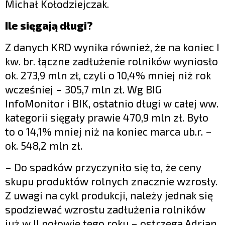
Michał Kołodziejczak.
Ile sięgają długi?
Z danych KRD wynika również, że na koniec I
kw. br. łączne zadłużenie rolników wyniosło
ok. 273,9 mln zł, czyli o 10,4% mniej niż rok
wcześniej – 305,7 mln zł. Wg BIG
InfoMonitor i BIK, ostatnio długi w całej ww.
kategorii sięgały prawie 470,9 mln zł. Było
to o 14,1% mniej niż na koniec marca ub.r. –
ok. 548,2 mln zł.
– Do spadków przyczyniło się to, że ceny
skupu produktów rolnych znacznie wzrosły.
Z uwagi na cykl produkcji, należy jednak się
spodziewać wzrostu zadłużenia rolników
już w II połowie tego roku – ostrzega Adrian