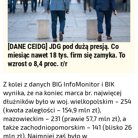
[DANE CEIDG] JDG pod dużą presją. Co
miesiąc nawet 18 tys. firm się zamyka. To
wzrost o 8,4 proc. r/r
Z kolei z danych BIG InfoMonitor i BIK
wynika, że na koniec marca br. najwięcej
dłużników było w woj. wielkopolskim – 254
(kwota zaległości – 154,9 mln zł),
mazowieckim – 231 (prawie 57,7 mln zł), a
także zachodniopomorskim – 141 (blisko 26
mln zł). Najmniej zaś było w