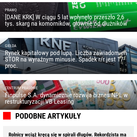
PRAWO
[DANE KRK] W ciągu 5 lat wpłynęło przeszło 2,6
tys. skarg na komorników, głównie od dłużników
GIEŁDA
Rynek kapitałowy pod lupą. Liczba zawiadomień
STOR na wyraźnym minusie. Spadek r/r jest 17-
proc.
CENTRUM PRASOWE
Finpulse S.A. dynamicznie rozwija biznes NPL w
restrukturyzacji VB Leasing
PODOBNE ARTYKUŁY
Rolnicy wciąż kręcą się w spirali długów. Rekordzista ma