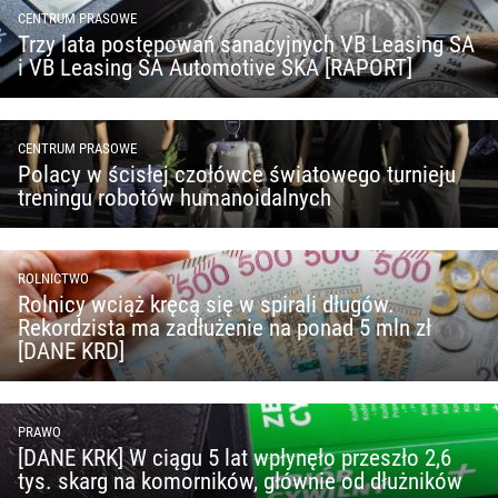
CENTRUM PRASOWE
Trzy lata postępowań sanacyjnych VB Leasing SA
i VB Leasing SA Automotive SKA [RAPORT]
CENTRUM PRASOWE
Polacy w ścisłej czołówce światowego turnieju
treningu robotów humanoidalnych
ROLNICTWO
Rolnicy wciąż kręcą się w spirali długów.
Rekordzista ma zadłużenie na ponad 5 mln zł
[DANE KRD]
PRAWO
[DANE KRK] W ciągu 5 lat wpłynęło przeszło 2,6
tys. skarg na komorników, głównie od dłużników