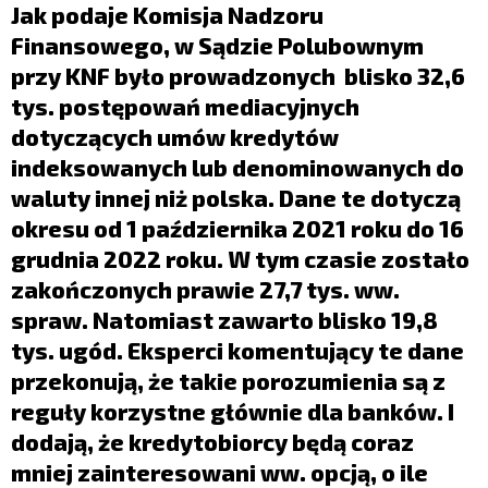
LIFESTYLE
Jak podaje Komisja Nadzoru
Finansowego, w Sądzie Polubownym
OPINIE I KOMENTARZE
przy KNF było prowadzonych blisko 32,6
tys. postępowań mediacyjnych
dotyczących umów kredytów
indeksowanych lub denominowanych do
waluty innej niż polska. Dane te dotyczą
okresu od 1 października 2021 roku do 16
grudnia 2022 roku. W tym czasie zostało
zakończonych prawie 27,7 tys. ww.
spraw. Natomiast zawarto blisko 19,8
tys. ugód. Eksperci komentujący te dane
przekonują, że takie porozumienia są z
reguły korzystne głównie dla banków. I
dodają, że kredytobiorcy będą coraz
mniej zainteresowani ww. opcją, o ile