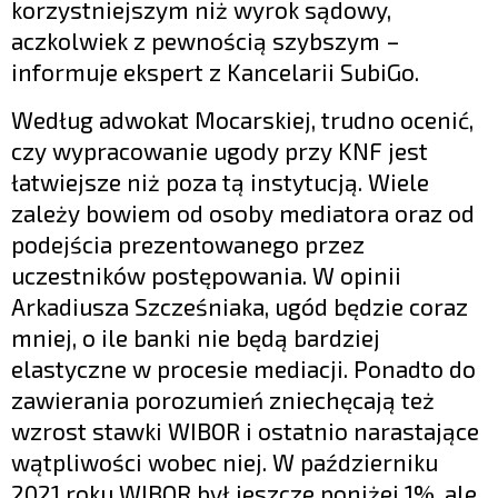
korzystniejszym niż wyrok sądowy,
aczkolwiek z pewnością szybszym –
informuje ekspert z Kancelarii SubiGo.
Według adwokat Mocarskiej, trudno ocenić,
czy wypracowanie ugody przy KNF jest
łatwiejsze niż poza tą instytucją. Wiele
zależy bowiem od osoby mediatora oraz od
podejścia prezentowanego przez
uczestników postępowania. W opinii
Arkadiusza Szcześniaka, ugód będzie coraz
mniej, o ile banki nie będą bardziej
elastyczne w procesie mediacji. Ponadto do
zawierania porozumień zniechęcają też
wzrost stawki WIBOR i ostatnio narastające
wątpliwości wobec niej. W październiku
2021 roku WIBOR był jeszcze poniżej 1%, ale