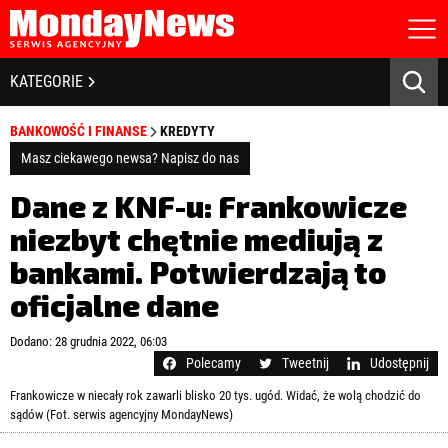
STRONA GŁÓWNA
BIZNES I GOSPODARKA
KATEGORIE
O NAS
POLITYKA PRYWATNOŚCI
BANKOWOŚĆ I FINANSE
BANKOWOŚĆ I FINANSE
KREDYTY
REGULAMIN
LICENCJA
Masz ciekawego newsa? Napisz do nas
NOWE TECHNOLOGIE
REJESTRACJA
Dane z KNF-u: Frankowicze
KONTAKT
SPOŁECZEŃSTWO
niezbyt chętnie mediują z
bankami. Potwierdzają to
EDUKACJA
oficjalne dane
MEDIA
Zapamiętaj mnie
Dodano: 28 grudnia 2022, 06:03
ZDROWIE I URODA
Zapomniałeś hasła?
Kliknij tutaj
Polecamy
Tweetnij
Udostępnij
zaloguj się
Frankowicze w niecały rok zawarli blisko 20 tys. ugód. Widać, że wolą chodzić do
KULTURA
sądów (Fot. serwis agencyjny MondayNews)