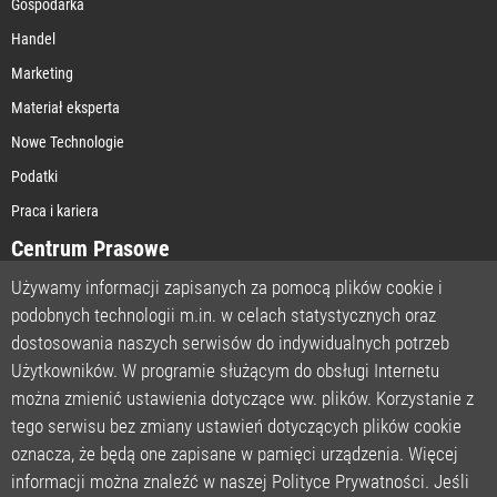
Gospodarka
Handel
Marketing
Materiał eksperta
Nowe Technologie
Podatki
Praca i kariera
Centrum Prasowe
Używamy informacji zapisanych za pomocą plików cookie i
podobnych technologii m.in. w celach statystycznych oraz
STRONA GŁÓWNA
dostosowania naszych serwisów do indywidualnych potrzeb
O NAS
Użytkowników. W programie służącym do obsługi Internetu
można zmienić ustawienia dotyczące ww. plików. Korzystanie z
POLITYKA PRYWATNOŚCI
tego serwisu bez zmiany ustawień dotyczących plików cookie
REGULAMIN
oznacza, że będą one zapisane w pamięci urządzenia. Więcej
LICENCJA
informacji można znaleźć w naszej Polityce Prywatności. Jeśli