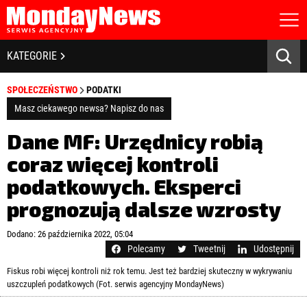
STRONA GŁÓWNA
BIZNES I GOSPODARKA
KATEGORIE
O NAS
POLITYKA PRYWATNOŚCI
BANKOWOŚĆ I FINANSE
SPOŁECZEŃSTWO
PODATKI
REGULAMIN
LICENCJA
Masz ciekawego newsa? Napisz do nas
NOWE TECHNOLOGIE
REJESTRACJA
Dane MF: Urzędnicy robią
KONTAKT
SPOŁECZEŃSTWO
coraz więcej kontroli
podatkowych. Eksperci
EDUKACJA
prognozują dalsze wzrosty
MEDIA
Zapamiętaj mnie
Dodano: 26 października 2022, 05:04
ZDROWIE I URODA
Zapomniałeś hasła?
Kliknij tutaj
Polecamy
Tweetnij
Udostępnij
zaloguj się
Fiskus robi więcej kontroli niż rok temu. Jest też bardziej skuteczny w wykrywaniu
KULTURA
uszczupleń podatkowych (Fot. serwis agencyjny MondayNews)