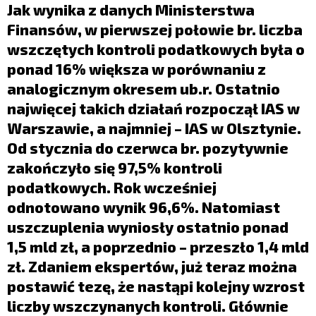
LIFESTYLE
Jak wynika z danych Ministerstwa
Finansów, w pierwszej połowie br. liczba
OPINIE I KOMENTARZE
wszczętych kontroli podatkowych była o
ponad 16% większa w porównaniu z
analogicznym okresem ub.r. Ostatnio
najwięcej takich działań rozpoczął IAS w
Warszawie, a najmniej – IAS w Olsztynie.
Od stycznia do czerwca br. pozytywnie
zakończyło się 97,5% kontroli
podatkowych. Rok wcześniej
odnotowano wynik 96,6%. Natomiast
uszczuplenia wyniosły ostatnio ponad
1,5 mld zł, a poprzednio – przeszło 1,4 mld
zł. Zdaniem ekspertów, już teraz można
postawić tezę, że nastąpi kolejny wzrost
liczby wszczynanych kontroli. Głównie