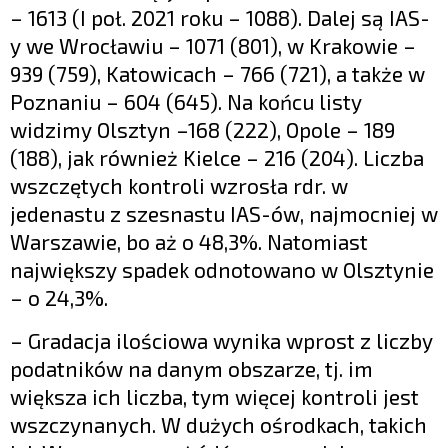
– 1613 (I poł. 2021 roku – 1088). Dalej są IAS-
y we Wrocławiu – 1071 (801), w Krakowie –
939 (759), Katowicach – 766 (721), a także w
Poznaniu – 604 (645). Na końcu listy
widzimy Olsztyn –168 (222), Opole – 189
(188), jak również Kielce – 216 (204). Liczba
wszczętych kontroli wzrosła rdr. w
jedenastu z szesnastu IAS-ów, najmocniej w
Warszawie, bo aż o 48,3%. Natomiast
największy spadek odnotowano w Olsztynie
– o 24,3%.
– Gradacja ilościowa wynika wprost z liczby
podatników na danym obszarze, tj. im
większa ich liczba, tym więcej kontroli jest
wszczynanych. W dużych ośrodkach, takich