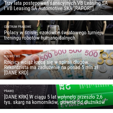
Trzy lata postępowań sanacyjnych VB Leasing SA
i VB Leasing SA Automotive SKA [RAPORT]
CENTRUM PRASOWE
Polacy w ścisłej czołówce światowego turnieju
treningu robotów humanoidalnych
ROLNICTWO
Rolnicy wciąż kręcą się w spirali długów.
Rekordzista ma zadłużenie na ponad 5 mln zł
[DANE KRD]
PRAWO
[DANE KRK] W ciągu 5 lat wpłynęło przeszło 2,6
tys. skarg na komorników, głównie od dłużników