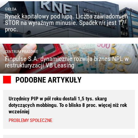
GIEŁDA
Rynek kapitałowy pod lupą. Liczba zawiadomień
STOR na wyraźnym minusie. Spadek r/r jest 17-
proc.
CENTRUM PRASOWE
Finpulse S.A. dynamicznie rozwija biznes NPL w
restrukturyzacji VB Leasing
PODOBNE ARTYKUŁY
Urzędnicy PIP w pół roku dostali 1,5 tys. skarg
dotyczących mobbingu. To o blisko 8 proc. więcej niż rok
wcześniej
PROBLEMY SPOŁECZNE