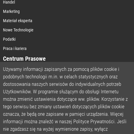
Handel
Marketing
Materiał eksperta
Nowe Technologie
Podatki
Praca i kariera
Centrum Prasowe
Używamy informacji zapisanych za pomocą plików cookie i
podobnych technologii m.in. w celach statystycznych oraz
STRONA GŁÓWNA
dostosowania naszych serwisów do indywidualnych potrzeb
O NAS
Użytkowników. W programie służącym do obsługi Internetu
można zmienić ustawienia dotyczące ww. plików. Korzystanie z
POLITYKA PRYWATNOŚCI
tego serwisu bez zmiany ustawień dotyczących plików cookie
REGULAMIN
oznacza, że będą one zapisane w pamięci urządzenia. Więcej
LICENCJA
informacji można znaleźć w naszej Polityce Prywatności. Jeśli
REJESTRACJA
nie zgadzasz się na wyżej wymienione zapisy, wyłącz