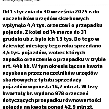
LIFESTYLE
Od 1 stycznia do 30 września 2025 r. do
OPINIE I KOMENTARZE
naczelników urzędów skarbowych
wpłynęło 4,4 tys. orzeczeń o przepadku
pojazdu. Z kolei od 14 marca do 31
grudnia ub.r. było ich 1,3 tys. Do tego w
dziewięć miesięcy tego roku sprzedano
3,5 tys. pojazdów, wobec których
zapadło orzeczenie o przepadku w trybie
art. 44b kk. W tym okresie łączna kwota
uzyskana przez naczelników urzędów
skarbowych z tytułu sprzedaży
pojazdów wyniosła 14,2 mln zł. W trzy
kwartały br. wydano 978 orzeczeń
dotyczących przepadku równowartości
pojazdu na kwotę ponad 42,9 mln zł.