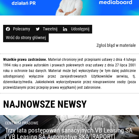
Polecamy
Tweetnij
Udostępnij
Wróć do strony głównej
Zgłoś błąd w materiale
Wszelkie prawa zastrzeżone.
Materiał chroniony jest przepisami ustawy z dnia 4 lutego
1994 roku o prawie autorskim i prawach pokrewnych oraz ustawy z dnia 27 lipca 2001
roku o ochronie baz danych. Materiał może być wykorzystany (w tym dalej publicznie
udostępniany) wyłącznie przez zarejestrowanych Użytkowników serwisu, tj.
dziennikarzy/media. Jakiekolwiek wykorzystywanie przez nieuprawnione osoby (poza
przewidzianymi przez przepisy prawa wyjątkami) jest zabronione.
NAJNOWSZE NEWSY
CENTRUM PRASOWE
Trzy lata postępowań sanacyjnych VB Leasing SA
i VB Leasing SA Automotive SKA [RAPORT]