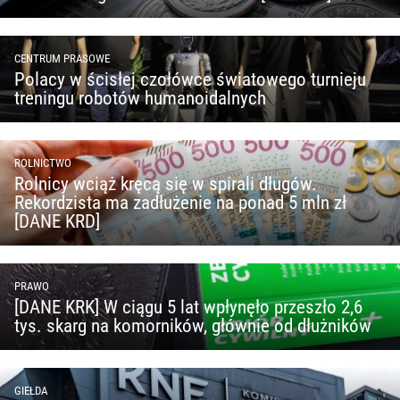
CENTRUM PRASOWE
Polacy w ścisłej czołówce światowego turnieju
treningu robotów humanoidalnych
ROLNICTWO
Rolnicy wciąż kręcą się w spirali długów.
Rekordzista ma zadłużenie na ponad 5 mln zł
[DANE KRD]
PRAWO
[DANE KRK] W ciągu 5 lat wpłynęło przeszło 2,6
tys. skarg na komorników, głównie od dłużników
GIEŁDA