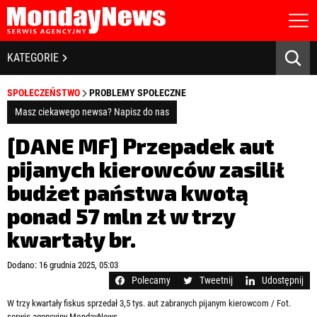
STRONA GŁÓWNA
BIZNES I GOSPODARKA
KATEGORIE
O NAS
POLITYKA PRYWATNOŚCI
BANKOWOŚĆ I FINANSE
SPOŁECZEŃSTWO
PROBLEMY SPOŁECZNE
REGULAMIN
LICENCJA
Masz ciekawego newsa? Napisz do nas
NOWE TECHNOLOGIE
REJESTRACJA
[DANE MF] Przepadek aut
KONTAKT
SPOŁECZEŃSTWO
pijanych kierowców zasilił
budżet państwa kwotą
EDUKACJA
ponad 57 mln zł w trzy
MEDIA
kwartały br.
Zapamiętaj mnie
ZDROWIE I URODA
Zapomniałeś hasła?
Kliknij tutaj
Dodano: 16 grudnia 2025, 05:03
zaloguj się
Polecamy
Tweetnij
Udostępnij
KULTURA
W trzy kwartały fiskus sprzedał 3,5 tys. aut zabranych pijanym kierowcom / Fot.
serwis agencyjny MondayNews