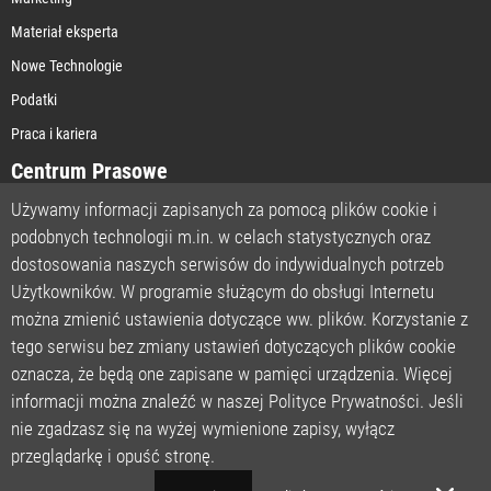
Materiał eksperta
Nowe Technologie
Podatki
Praca i kariera
Centrum Prasowe
Używamy informacji zapisanych za pomocą plików cookie i
podobnych technologii m.in. w celach statystycznych oraz
STRONA GŁÓWNA
dostosowania naszych serwisów do indywidualnych potrzeb
O NAS
Użytkowników. W programie służącym do obsługi Internetu
można zmienić ustawienia dotyczące ww. plików. Korzystanie z
POLITYKA PRYWATNOŚCI
tego serwisu bez zmiany ustawień dotyczących plików cookie
REGULAMIN
oznacza, że będą one zapisane w pamięci urządzenia. Więcej
LICENCJA
informacji można znaleźć w naszej Polityce Prywatności. Jeśli
REJESTRACJA
nie zgadzasz się na wyżej wymienione zapisy, wyłącz
KONTAKT
przeglądarkę i opuść stronę.
POMOC TECHNICZNA