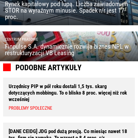
Rynek kapitałowy pod lupą. Liczba zawiadomień
STOR na wyraźnym minusie. Spadek r/r jest 17-
proc.
CENTRUM PRASOWE
Finpulse S.A. dynamicznie rozwija biznes NPL w
restrukturyzacji VB Leasing
PODOBNE ARTYKUŁY
Urzędnicy PIP w pół roku dostali 1,5 tys. skarg
dotyczących mobbingu. To o blisko 8 proc. więcej niż rok
wcześniej
PROBLEMY SPOŁECZNE
[DANE CEIDG] JDG pod dużą presją. Co miesiąc nawet 18
tys. firm się zamyka. To wzrost o 8,4 proc. r/r