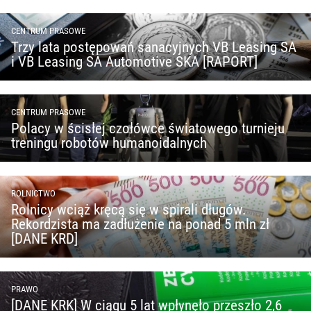
CENTRUM PRASOWE
Trzy lata postępowań sanacyjnych VB Leasing SA
i VB Leasing SA Automotive SKA [RAPORT]
CENTRUM PRASOWE
Polacy w ścisłej czołówce światowego turnieju
treningu robotów humanoidalnych
ROLNICTWO
Rolnicy wciąż kręcą się w spirali długów.
Rekordzista ma zadłużenie na ponad 5 mln zł
[DANE KRD]
PRAWO
[DANE KRK] W ciągu 5 lat wpłynęło przeszło 2,6