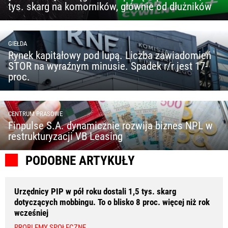
tys. skarg na komorników, głównie od dłużników
GIEŁDA
Rynek kapitałowy pod lupą. Liczba zawiadomień
STOR na wyraźnym minusie. Spadek r/r jest 17-
proc.
CENTRUM PRASOWE
Finpulse S.A. dynamicznie rozwija biznes NPL w
restrukturyzacji VB Leasing
PODOBNE ARTYKUŁY
Urzędnicy PIP w pół roku dostali 1,5 tys. skarg
dotyczących mobbingu. To o blisko 8 proc. więcej niż rok
wcześniej
PROBLEMY SPOŁECZNE