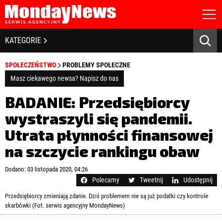
STRONA GŁÓWNA
BIZNES I GOSPODARKA
KATEGORIE
O NAS
POLITYKA PRYWATNOŚCI
BANKOWOŚĆ I FINANSE
SPOŁECZEŃSTWO
PROBLEMY SPOŁECZNE
REGULAMIN
LICENCJA
Masz ciekawego newsa? Napisz do nas
NOWE TECHNOLOGIE
REJESTRACJA
BADANIE: Przedsiębiorcy
KONTAKT
SPOŁECZEŃSTWO
wystraszyli się pandemii.
Utrata płynności finansowej
EDUKACJA
na szczycie rankingu obaw
MEDIA
Zapamiętaj mnie
Dodano: 03 listopada 2020, 04:26
ZDROWIE I URODA
Zapomniałeś hasła?
Kliknij tutaj
Polecamy
Tweetnij
Udostępnij
zaloguj się
Przedsiębiorcy zmieniają zdanie. Dziś problemem nie są już podatki czy kontrole
KULTURA
skarbówki (Fot. serwis agencyjny MondayNews)