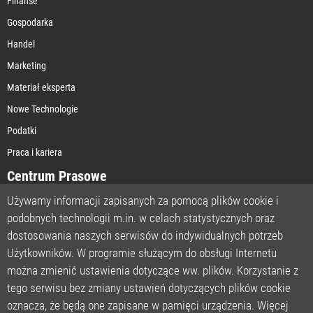
Finanse
Gospodarka
Handel
Marketing
Materiał eksperta
Nowe Technologie
Podatki
Praca i kariera
Centrum Prasowe
Używamy informacji zapisanych za pomocą plików cookie i
podobnych technologii m.in. w celach statystycznych oraz
STRONA GŁÓWNA
dostosowania naszych serwisów do indywidualnych potrzeb
O NAS
Użytkowników. W programie służącym do obsługi Internetu
można zmienić ustawienia dotyczące ww. plików. Korzystanie z
POLITYKA PRYWATNOŚCI
tego serwisu bez zmiany ustawień dotyczących plików cookie
REGULAMIN
oznacza, że będą one zapisane w pamięci urządzenia. Więcej
LICENCJA