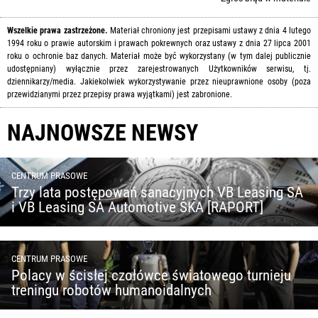
Wszelkie prawa zastrzeżone.
Materiał chroniony jest przepisami ustawy z dnia 4 lutego
1994 roku o prawie autorskim i prawach pokrewnych oraz ustawy z dnia 27 lipca 2001
roku o ochronie baz danych. Materiał może być wykorzystany (w tym dalej publicznie
udostępniany) wyłącznie przez zarejestrowanych Użytkowników serwisu, tj.
dziennikarzy/media. Jakiekolwiek wykorzystywanie przez nieuprawnione osoby (poza
przewidzianymi przez przepisy prawa wyjątkami) jest zabronione.
NAJNOWSZE NEWSY
CENTRUM PRASOWE
Trzy lata postępowań sanacyjnych VB Leasing SA
i VB Leasing SA Automotive SKA [RAPORT]
CENTRUM PRASOWE
Polacy w ścisłej czołówce światowego turnieju
treningu robotów humanoidalnych