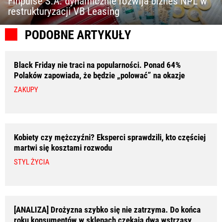
Finpulse S.A. dynamicznie rozwija biznes NPL w
restrukturyzacji VB Leasing
PODOBNE ARTYKUŁY
Black Friday nie traci na popularności. Ponad 64%
Polaków zapowiada, że będzie „polować” na okazje
ZAKUPY
Kobiety czy mężczyźni? Eksperci sprawdzili, kto częściej
martwi się kosztami rozwodu
STYL ŻYCIA
[ANALIZA] Drożyzna szybko się nie zatrzyma. Do końca
roku konsumentów w sklepach czekają dwa wstrząsy