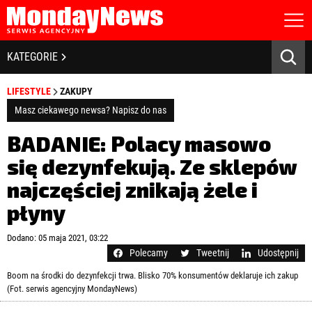
STRONA GŁÓWNA
BIZNES I GOSPODARKA
KATEGORIE
O NAS
POLITYKA PRYWATNOŚCI
BANKOWOŚĆ I FINANSE
LIFESTYLE
ZAKUPY
REGULAMIN
LICENCJA
Masz ciekawego newsa? Napisz do nas
NOWE TECHNOLOGIE
REJESTRACJA
BADANIE: Polacy masowo
KONTAKT
SPOŁECZEŃSTWO
się dezynfekują. Ze sklepów
najczęściej znikają żele i
EDUKACJA
płyny
MEDIA
Zapamiętaj mnie
Dodano: 05 maja 2021, 03:22
ZDROWIE I URODA
Zapomniałeś hasła?
Kliknij tutaj
Polecamy
Tweetnij
Udostępnij
zaloguj się
Boom na środki do dezynfekcji trwa. Blisko 70% konsumentów deklaruje ich zakup
KULTURA
(Fot. serwis agencyjny MondayNews)