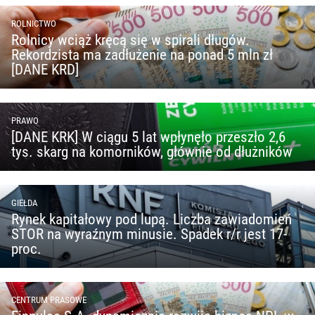
ROLNICTWO
Rolnicy wciąż kręcą się w spirali długów.
Rekordzista ma zadłużenie na ponad 5 mln zł
[DANE KRD]
PRAWO
[DANE KRK] W ciągu 5 lat wpłynęło przeszło 2,6
tys. skarg na komorników, głównie od dłużników
GIEŁDA
Rynek kapitałowy pod lupą. Liczba zawiadomień
STOR na wyraźnym minusie. Spadek r/r jest 17-
proc.
CENTRUM PRASOWE