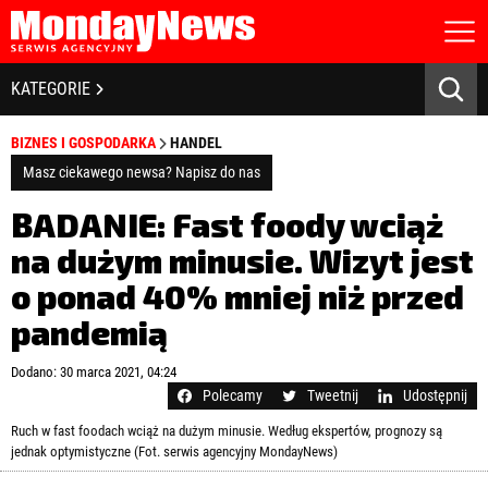
STRONA GŁÓWNA
BIZNES I GOSPODARKA
KATEGORIE
O NAS
POLITYKA PRYWATNOŚCI
BANKOWOŚĆ I FINANSE
BIZNES I GOSPODARKA
HANDEL
REGULAMIN
LICENCJA
Masz ciekawego newsa? Napisz do nas
NOWE TECHNOLOGIE
REJESTRACJA
BADANIE: Fast foody wciąż
KONTAKT
SPOŁECZEŃSTWO
na dużym minusie. Wizyt jest
o ponad 40% mniej niż przed
EDUKACJA
pandemią
MEDIA
Zapamiętaj mnie
Dodano: 30 marca 2021, 04:24
ZDROWIE I URODA
Zapomniałeś hasła?
Kliknij tutaj
Polecamy
Tweetnij
Udostępnij
zaloguj się
Ruch w fast foodach wciąż na dużym minusie. Według ekspertów, prognozy są
KULTURA
jednak optymistyczne (Fot. serwis agencyjny MondayNews)