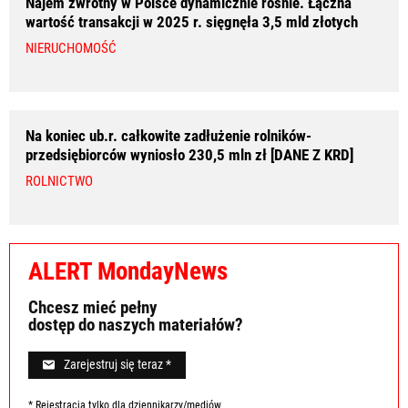
Najem zwrotny w Polsce dynamicznie rośnie. Łączna
wartość transakcji w 2025 r. sięgnęła 3,5 mld złotych
NIERUCHOMOŚĆ
Na koniec ub.r. całkowite zadłużenie rolników-
przedsiębiorców wyniosło 230,5 mln zł [DANE Z KRD]
ROLNICTWO
ALERT MondayNews
Chcesz mieć pełny
dostęp do naszych materiałów?
Zarejestruj się teraz *
* Rejestracja tylko dla dziennikarzy/mediów