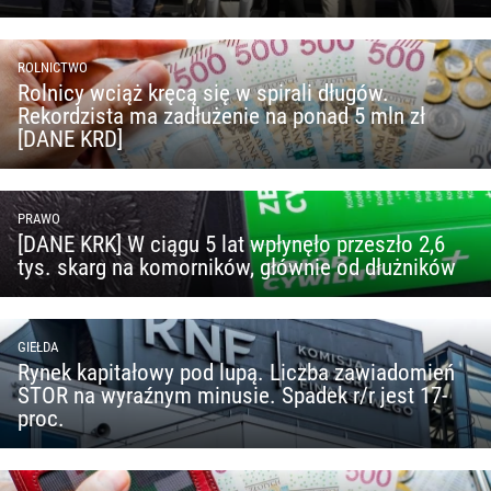
ROLNICTWO
Rolnicy wciąż kręcą się w spirali długów.
Rekordzista ma zadłużenie na ponad 5 mln zł
[DANE KRD]
PRAWO
[DANE KRK] W ciągu 5 lat wpłynęło przeszło 2,6
tys. skarg na komorników, głównie od dłużników
GIEŁDA
Rynek kapitałowy pod lupą. Liczba zawiadomień
STOR na wyraźnym minusie. Spadek r/r jest 17-
proc.