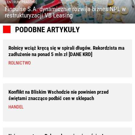
CENTRUM PRASOWE
Finpulse S.A. dynamicznie rozwija biznes NPL w
restrukturyzacji VB Leasing
PODOBNE ARTYKUŁY
Rolnicy wciąż kręcą się w spirali długów. Rekordzista ma
zadłużenie na ponad 5 mln zł [DANE KRD]
ROLNICTWO
Konflikt na Bliskim Wschodzie nie powinien przed
świętami znacząco podbić cen w sklepach
HANDEL