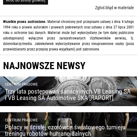
Zgłoś błąd w materiale
Wszelkie prawa zastrzeżone.
Materiał chroniony jest przepisami ustawy z dnia 4 lutego
1994 roku o prawie autorskim i prawach pokrewnych oraz ustawy z dnia 27 lipca 2001
roku o ochronie baz danych. Materiał może być wykorzystany (w tym dalej publicznie
udostępniany) wyłącznie przez zarejestrowanych Użytkowników serwisu, tj.
dziennikarzy/media. Jakiekolwiek wykorzystywanie przez nieuprawnione osoby (poza
przewidzianymi przez przepisy prawa wyjątkami) jest zabronione.
NAJNOWSZE NEWSY
CENTRUM PRASOWE
Trzy lata postępowań sanacyjnych VB Leasing SA
i VB Leasing SA Automotive SKA [RAPORT]
CENTRUM PRASOWE
Polacy w ścisłej czołówce światowego turnieju
treningu robotów humanoidalnych