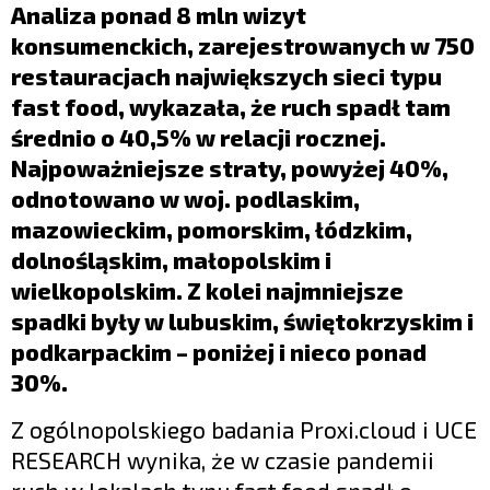
LIFESTYLE
Analiza ponad 8 mln wizyt
konsumenckich, zarejestrowanych w 750
OPINIE I KOMENTARZE
restauracjach największych sieci typu
fast food, wykazała, że ruch spadł tam
średnio o 40,5% w relacji rocznej.
Najpoważniejsze straty, powyżej 40%,
odnotowano w woj. podlaskim,
mazowieckim, pomorskim, łódzkim,
dolnośląskim, małopolskim i
wielkopolskim. Z kolei najmniejsze
spadki były w lubuskim, świętokrzyskim i
podkarpackim – poniżej i nieco ponad
30%.
Z ogólnopolskiego badania Proxi.cloud i UCE
RESEARCH wynika, że w czasie pandemii