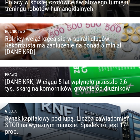
Polacy w ścisłej czołówce światowego turnieju
treningu robotów humanoidalnych
ROLNICTWO
Rolnicy wciąż kręcą się w spirali długów.
Rekordzista ma zadłużenie na ponad 5 mln zł
[DANE KRD]
PRAWO
[DANE KRK] W ciągu 5 lat wpłynęło przeszło 2,6
tys. skarg na komorników, głównie od dłużników
GIEŁDA
Rynek kapitałowy pod lupą. Liczba zawiadomień
STOR na wyraźnym minusie. Spadek r/r jest 17-
proc.