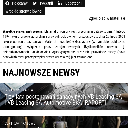
Polecamy
Tweetnij
Udostępnij
Wróć do strony głównej
Zgłoś błąd w materiale
Wszelkie prawa zastrzeżone.
Materiał chroniony jest przepisami ustawy z dnia 4 lutego
1994 roku o prawie autorskim i prawach pokrewnych oraz ustawy z dnia 27 lipca 2001
roku o ochronie baz danych. Materiał może być wykorzystany (w tym dalej publicznie
udostępniany) wyłącznie przez zarejestrowanych Użytkowników serwisu, tj.
dziennikarzy/media. Jakiekolwiek wykorzystywanie przez nieuprawnione osoby (poza
przewidzianymi przez przepisy prawa wyjątkami) jest zabronione.
NAJNOWSZE NEWSY
CENTRUM PRASOWE
Trzy lata postępowań sanacyjnych VB Leasing SA
i VB Leasing SA Automotive SKA [RAPORT]
CENTRUM PRASOWE