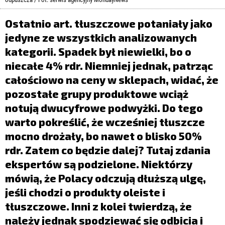
LIFESTYLE
Ostatnio art. tłuszczowe potaniały jako
OPINIE I KOMENTARZE
jedyne ze wszystkich analizowanych
kategorii. Spadek był niewielki, bo o
niecałe 4% rdr. Niemniej jednak, patrząc
całościowo na ceny w sklepach, widać, że
pozostałe grupy produktowe wciąż
notują dwucyfrowe podwyżki. Do tego
warto pokreślić, że wcześniej tłuszcze
mocno drożały, bo nawet o blisko 50%
rdr. Zatem co będzie dalej? Tutaj zdania
ekspertów są podzielone. Niektórzy
mówią, że Polacy odczują dłuższą ulgę,
jeśli chodzi o produkty oleiste i
tłuszczowe. Inni z kolei twierdzą, że
należy jednak spodziewać się odbicia i