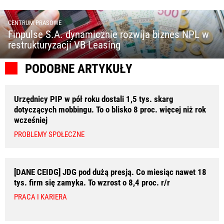
CENTRUM PRASOWE
Finpulse S.A. dynamicznie rozwija biznes NPL w
restrukturyzacji VB Leasing
PODOBNE ARTYKUŁY
Urzędnicy PIP w pół roku dostali 1,5 tys. skarg
dotyczących mobbingu. To o blisko 8 proc. więcej niż rok
wcześniej
PROBLEMY SPOŁECZNE
[DANE CEIDG] JDG pod dużą presją. Co miesiąc nawet 18
tys. firm się zamyka. To wzrost o 8,4 proc. r/r
PRACA I KARIERA