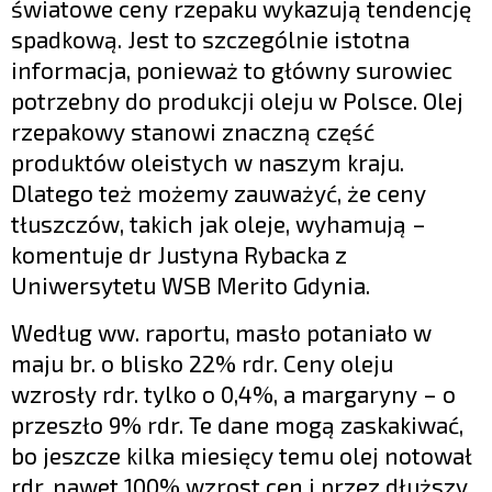
światowe ceny rzepaku wykazują tendencję
spadkową. Jest to szczególnie istotna
informacja, ponieważ to główny surowiec
potrzebny do produkcji oleju w Polsce. Olej
rzepakowy stanowi znaczną część
produktów oleistych w naszym kraju.
Dlatego też możemy zauważyć, że ceny
tłuszczów, takich jak oleje, wyhamują –
komentuje dr Justyna Rybacka z
Uniwersytetu WSB Merito Gdynia.
Według ww. raportu, masło potaniało w
maju br. o blisko 22% rdr. Ceny oleju
wzrosły rdr. tylko o 0,4%, a margaryny – o
przeszło 9% rdr. Te dane mogą zaskakiwać,
bo jeszcze kilka miesięcy temu olej notował
rdr. nawet 100% wzrost cen i przez dłuższy