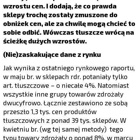
wzrostu cen. I dodają, że co prawda
sklepy trochę zostały zmuszone do
obniżek cen, ale za chwilę mogą chcieć to
sobie odbić. Wówczas tłuszcze wrócą na
ścieżkę dużych wzrostów.
(Nie)zaskakujące dane z rynku
Jak wynika z ostatniego rynkowego raportu,
w maju br. w sklepach rdr. potaniały tylko
art. tłuszczowe – o niecałe 4%. Natomiast
wszystkie inne grupy towarów zdrożały
dwucyfrowo. Łącznie zestawiono ze sobą
przeszło 1,3 tys. cen produktów
tłuszczowych z ponad 39 tys. sklepów. W
kwietniu br. (wg tej samej metody) tego
typu towary zdrożały o ponad 8%, w marcu