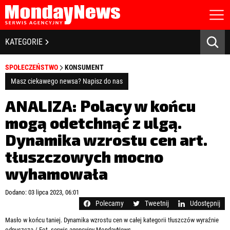
STRONA GŁÓWNA
BIZNES I GOSPODARKA
KATEGORIE
O NAS
POLITYKA PRYWATNOŚCI
BANKOWOŚĆ I FINANSE
SPOŁECZEŃSTWO
KONSUMENT
REGULAMIN
LICENCJA
Masz ciekawego newsa? Napisz do nas
NOWE TECHNOLOGIE
REJESTRACJA
ANALIZA: Polacy w końcu
KONTAKT
SPOŁECZEŃSTWO
mogą odetchnąć z ulgą.
Dynamika wzrostu cen art.
EDUKACJA
tłuszczowych mocno
MEDIA
wyhamowała
Zapamiętaj mnie
ZDROWIE I URODA
Zapomniałeś hasła?
Kliknij tutaj
Dodano: 03 lipca 2023, 06:01
zaloguj się
Polecamy
Tweetnij
Udostępnij
KULTURA
Masło w końcu taniej. Dynamika wzrostu cen w całej kategorii tłuszczów wyraźnie
odpuszcza / Fot. serwis agencyjny MondayNews