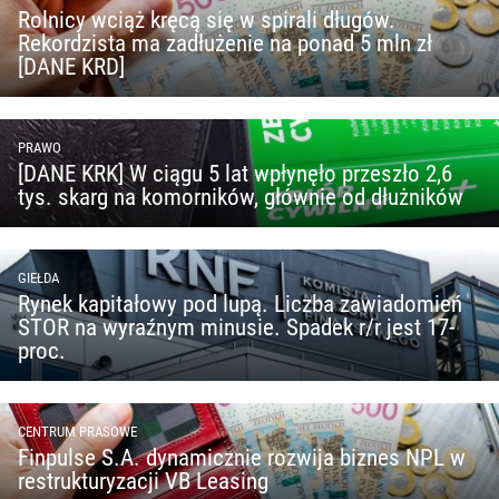
Rolnicy wciąż kręcą się w spirali długów.
Rekordzista ma zadłużenie na ponad 5 mln zł
[DANE KRD]
PRAWO
[DANE KRK] W ciągu 5 lat wpłynęło przeszło 2,6
tys. skarg na komorników, głównie od dłużników
GIEŁDA
Rynek kapitałowy pod lupą. Liczba zawiadomień
STOR na wyraźnym minusie. Spadek r/r jest 17-
proc.
CENTRUM PRASOWE
Finpulse S.A. dynamicznie rozwija biznes NPL w
restrukturyzacji VB Leasing