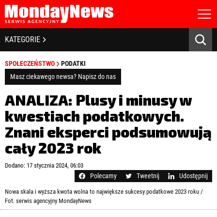
STRONA GŁÓWNA
BIZNES I GOSPODARKA
KATEGORIE
O NAS
POLITYKA PRYWATNOŚCI
BANKOWOŚĆ I FINANSE
SPOŁECZEŃSTWO
PODATKI
REGULAMIN
LICENCJA
Masz ciekawego newsa? Napisz do nas
NOWE TECHNOLOGIE
REJESTRACJA
ANALIZA: Plusy i minusy w
KONTAKT
SPOŁECZEŃSTWO
kwestiach podatkowych.
Znani eksperci podsumowują
EDUKACJA
cały 2023 rok
MEDIA
Zapamiętaj mnie
Dodano: 17 stycznia 2024, 06:03
ZDROWIE I URODA
Zapomniałeś hasła?
Kliknij tutaj
Polecamy
Tweetnij
Udostępnij
zaloguj się
Nowa skala i wyższa kwota wolna to największe sukcesy podatkowe 2023 roku /
KULTURA
Fot. serwis agencyjny MondayNews