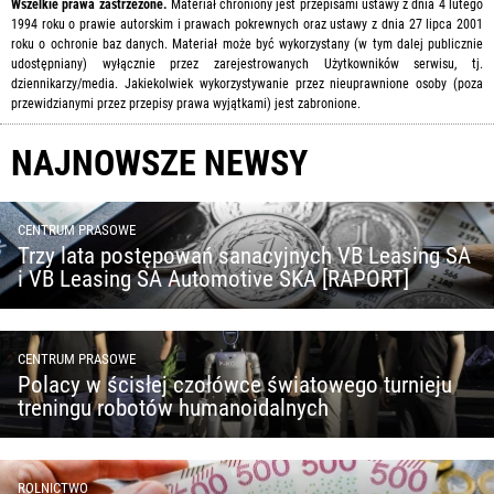
Wszelkie prawa zastrzeżone.
Materiał chroniony jest przepisami ustawy z dnia 4 lutego
1994 roku o prawie autorskim i prawach pokrewnych oraz ustawy z dnia 27 lipca 2001
roku o ochronie baz danych. Materiał może być wykorzystany (w tym dalej publicznie
udostępniany) wyłącznie przez zarejestrowanych Użytkowników serwisu, tj.
dziennikarzy/media. Jakiekolwiek wykorzystywanie przez nieuprawnione osoby (poza
przewidzianymi przez przepisy prawa wyjątkami) jest zabronione.
NAJNOWSZE NEWSY
CENTRUM PRASOWE
Trzy lata postępowań sanacyjnych VB Leasing SA
i VB Leasing SA Automotive SKA [RAPORT]
CENTRUM PRASOWE
Polacy w ścisłej czołówce światowego turnieju
treningu robotów humanoidalnych
ROLNICTWO