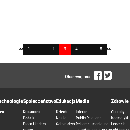
1
...
2
3
4
...
8
<<
>>
Obserwuj nas
echnologie
Społeczeństwo
Edukacja
Media
Zdrowie 
deo
Konsument
Dziecko
Internet
Choroby
a
Podatki
Nauka
Public Relations
Kosmetyki
Praca i kariera
Szkolnictwo
Reklama i marketing
Leczenie
y
Prawo
Telewizja, radio, prasa
Leki i prepa