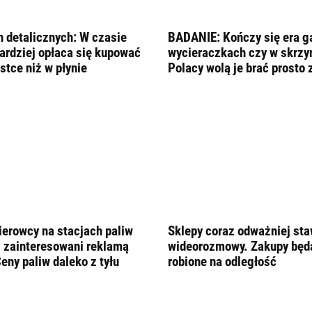
n detalicznych: W czasie
BADANIE: Kończy się era g
ardziej opłaca się kupować
wycieraczkach czy w skrzy
stce niż w płynie
Polacy wolą je brać prosto
ierowcy na stacjach paliw
Sklepy coraz odważniej sta
j zainteresowani reklamą
wideorozmowy. Zakupy będą
eny paliw daleko z tyłu
robione na odległość