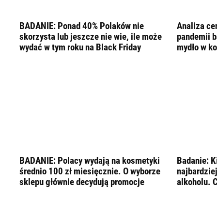
LIFESTYLE
OPINIE I KOMENTARZE
BADANIE: Ponad 40% Polaków nie
Analiza ce
skorzysta lub jeszcze nie wie, ile może
pandemii b
wydać w tym roku na Black Friday
mydło w ko
BADANIE: Polacy wydają na kosmetyki
Badanie: K
średnio 100 zł miesięcznie. O wyborze
najbardzie
sklepu głównie decydują promocje
alkoholu. C