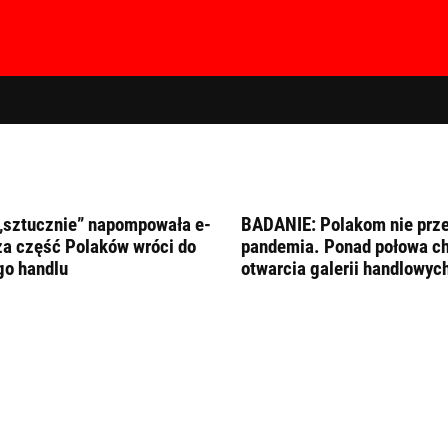
„sztucznie” napompowała e-
BADANIE: Polakom nie prz
ża część Polaków wróci do
pandemia. Ponad połowa ch
go handlu
otwarcia galerii handlowyc
hasła?
Kliknij tutaj