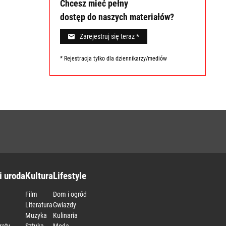
Chcesz mieć pełny
dostęp do naszych materiałów?
Zarejestruj się teraz *
* Rejestracja tylko dla dziennikarzy/mediów
i uroda
Kultura
Lifestyle
Film
Dom i ogród
Literatura
Gwiazdy
Muzyka
Kulinaria
raty
Sztuka
Moda