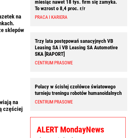
miesiąc nawet 18 tys. firm się zamyka.
To wzrost o 8,4 proc. r/r
azetek na
PRACA I KARIERA
nkach.
 ze sklepów
Trzy lata postępowań sanacyjnych VB
Leasing SA i VB Leasing SA Automotive
SKA [RAPORT]
CENTRUM PRASOWE
Polacy w ścisłej czołówce światowego
turnieju treningu robotów humanoidalnych
wiają na
CENTRUM PRASOWE
 częściej
ALERT MondayNews