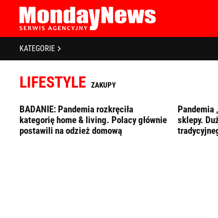
STRONA GŁÓWNA
BIZNES I GOSPODARKA
O NAS
KATEGORIE
POLITYKA PRYWATNOŚCI
BANKOWOŚĆ I FINANSE
REGULAMIN
LIFESTYLE
LICENCJA
NOWE TECHNOLOGIE
ZAKUPY
REJESTRACJA
SPOŁECZEŃSTWO
KONTAKT
BADANIE: Pandemia rozkręciła
Pandemia 
kategorię home & living. Polacy głównie
sklepy. Du
EDUKACJA
postawili na odzież domową
tradycyjne
MEDIA
Zapamiętaj mnie
Zapomniałeś 
ZDROWIE I URODA
KULTURA